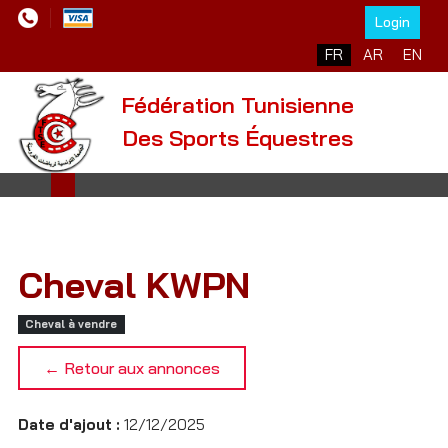
Login
Sélectionnez votre l
FR
AR
EN
Fédération Tunisienne
Des Sports Équestres
Cheval KWPN
Cheval à vendre
← Retour aux annonces
Date d'ajout :
12/12/2025