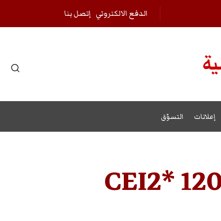
الدفع الالكتروني
إتصل بنا
ية
r results.
إعلانات
التسوّق
CEI2* 120