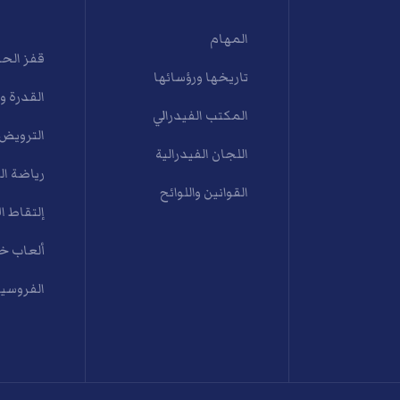
المهام
قفز الح
تاريخها ورؤسائها
القدرة و
المكتب الفيدرالي
الترويض
اللجان الفيدرالية
رياضة ال
القوانين واللوائح
إلتقاط ال
ألعاب خي
الفروسية