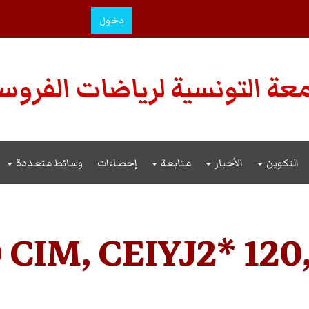
دخول
عة التونسية لرياضات الفروس
التكوين
الأخبار
متابعة
إحصاءات
وسائط متعددة
 CIM, CEIYJ2* 120,