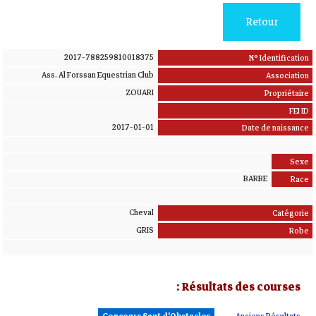
Retour
2017-788259810018375
N° Identification
Ass. Al Forssan Equestrian Club
Association
ZOUARI
Propriétaire
FEI ID
2017-01-01
Date de naissance
Sexe
BARBE
Race
Cheval
Catégorie
GRIS
Robe
Résultats des courses :