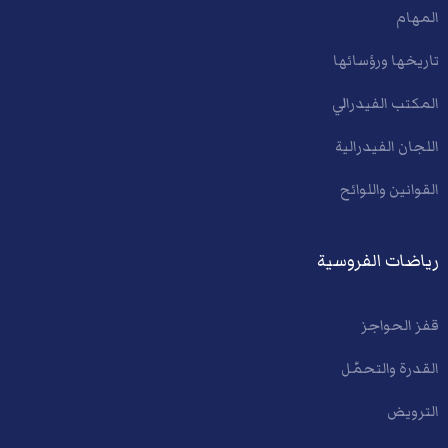
المهام
تاريخها ورؤسائها
المكتب الفيدرالي
اللجان الفيدرالية
القوانين واللوائح
رياضات الفروسية
قفز الحواجز
القدرة والتحمّل
الترويض