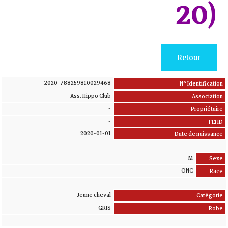
20)
Retour
2020-788259810029468
N° Identification
Ass. Hippo Club
Association
-
Propriétaire
-
FEI ID
2020-01-01
Date de naissance
M
Sexe
ONC
Race
Jeune cheval
Catégorie
GRIS
Robe