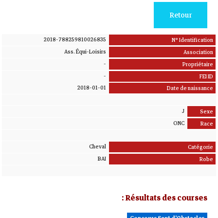
Retour
2018-788259810026835
N° Identification
Ass. Équi-Loisirs
Association
-
Propriétaire
-
FEI ID
2018-01-01
Date de naissance
J
Sexe
ONC
Race
Cheval
Catégorie
BAI
Robe
Résultats des courses :