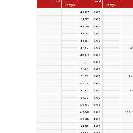
Total
Total
Temps
Temps
40.87
0.00
44.57
0.00
45.68
0.00
46.27
0.00
46.81
0.00
47.80
0.00
Ass
48.62
0.00
51.33
0.00
51.49
0.00
51.77
0.00
Ass
52.59
0.00
54.87
0.00
As
57.44
0.00
60.06
0.00
62.60
0.00
Ass. 
39.38
4.00
44.33
4.00