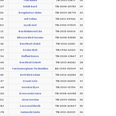
466
Triki Nadia
TN-2013-22471
18
837
Rekik Raed
TN-2008-33783
19
456
Boughattas Sirine
TN-2009-28776
20
815
Arif Selina
TN-2011-59946
21
211
Ayadi Atef
TN-1993-97309
22
412
Ben Mahmoud Lila
TN-2015-50616
23
293
Mbazaa Med Yassine
TN-2008-53585
24
524
Ben Mrad Chahd
TN-2014-14281
25
507
Ezzine Iheb
TN-1994-60211
26
396
Haffani Kenza
TN-2008-12847
27
468
Ben Mrad Zeineb
TN-2012-84242
28
270
Van Renterghem Tia Mariline
BE-1993-95009
29
645
Kotti Med Adam
TN-2016-64284
30
137
Zouari Aziz
TN-2013-54230
31
468
Geradon Ilyes
TN-2010-15756
32
526
Boussaada Sarra
TN-2008-66085
33
312
Aloui Areslan
TN-2009-32554
34
282
Lassoued Nazih
TN-2005-46867
35
878
Garmachi Linda
TN-2011-83129
36