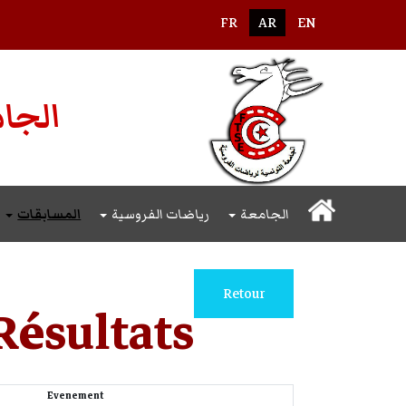
اختر لغتك
FR
AR
EN
الجام
الجامعة
رياضات الفروسية
المسابقات
Retour
Résultats
Evenement