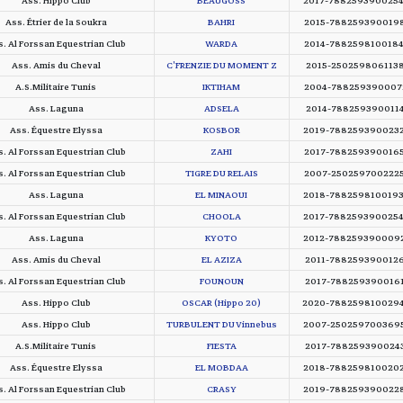
Ass. Hippo Club
BEAUGOSS
2017-788259390025
Ass. Étrier de la Soukra
BAHRI
2015-788259390019
. Al Forssan Equestrian Club
WARDA
2014-788259810018
Ass. Amis du Cheval
C'FRENZIE DU MOMENT Z
2015-250259806113
A.S.Militaire Tunis
IKTIHAM
2004-788259390007
Ass. Laguna
ADSELA
2014-788259390011
Ass. Équestre Elyssa
KOSBOR
2019-788259390023
. Al Forssan Equestrian Club
ZAHI
2017-788259390016
. Al Forssan Equestrian Club
TIGRE DU RELAIS
2007-250259700222
Ass. Laguna
EL MINAOUI
2018-788259810019
. Al Forssan Equestrian Club
CHOOLA
2017-788259390025
Ass. Laguna
KYOTO
2012-788259390009
Ass. Amis du Cheval
EL AZIZA
2011-788259390012
. Al Forssan Equestrian Club
FOUNOUN
2017-788259390016
Ass. Hippo Club
OSCAR (Hippo 20)
2020-788259810029
Ass. Hippo Club
TURBULENT DU Vinnebus
2007-250259700369
A.S.Militaire Tunis
FIESTA
2017-788259390024
Ass. Équestre Elyssa
EL MOBDAA
2018-788259810020
. Al Forssan Equestrian Club
CRASY
2019-788259390022