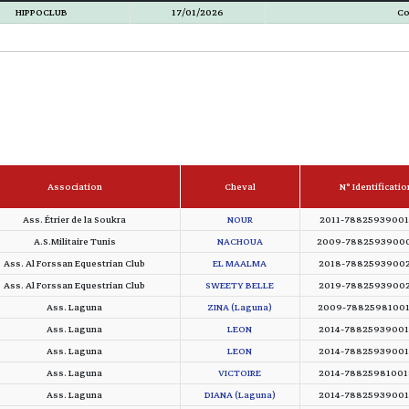
HIPPOCLUB
17/01/2026
Co
Association
Cheval
N° Identificatio
Ass. Étrier de la Soukra
NOUR
2011-7882593900
A.S.Militaire Tunis
NACHOUA
2009-7882593900
Ass. Al Forssan Equestrian Club
EL MAALMA
2018-7882593900
Ass. Al Forssan Equestrian Club
SWEETY BELLE
2019-7882593900
Ass. Laguna
ZINA (Laguna)
2009-7882598100
Ass. Laguna
LEON
2014-7882593900
Ass. Laguna
LEON
2014-7882593900
Ass. Laguna
VICTOIRE
2014-7882598100
Ass. Laguna
DIANA (Laguna)
2014-7882593900