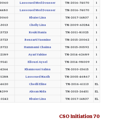
20060
Lassoued Med Dousser
TN-2016-74070
1
14480
Lassoued Med Dousser
TN-2016-74070
1
20060
Kbaier Lina
TN-2017-14837
1
83013
Chelly Lina
TN-2009-63284
1
23723
Kouki Rania
TN-2011-81025
1
23723
Benzarti Yasmine
TN-2015-20062
1
23722
Hammami Chaima
TN-2015-30592
1
22189
Ayari Yakine
TN-2014-62689
1
29141
Ellouzi Aysel
TN-2014-98009
1
14264
Khannousi Salma
TN-2010-15615
1
31288
Lassoued Nazih
TN-2005-46867
1
24620
Chedli Eline
TN-2016-61113
EL
18299
Aksan Nida
TN-2015-26451
EL
10242
Kbaier Lina
TN-2017-14837
EL
CSO Initiation 70