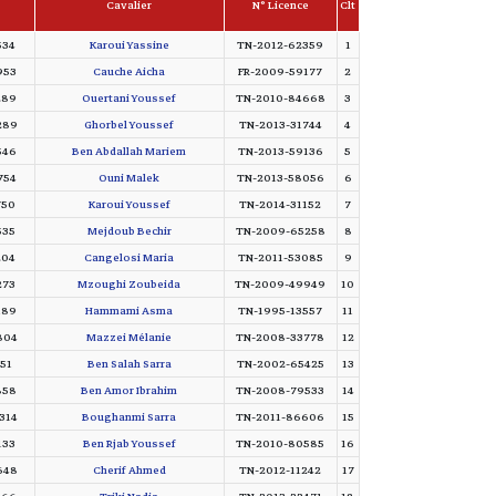
Cavalier
N° Licence
Clt
534
Karoui Yassine
TN-2012-62359
1
953
Cauche Aicha
FR-2009-59177
2
289
Ouertani Youssef
TN-2010-84668
3
289
Ghorbel Youssef
TN-2013-31744
4
546
Ben Abdallah Mariem
TN-2013-59136
5
754
Ouni Malek
TN-2013-58056
6
750
Karoui Youssef
TN-2014-31152
7
535
Mejdoub Bechir
TN-2009-65258
8
204
Cangelosi Maria
TN-2011-53085
9
273
Mzoughi Zoubeida
TN-2009-49949
10
189
Hammami Asma
TN-1995-13557
11
804
Mazzei Mélanie
TN-2008-33778
12
51
Ben Salah Sarra
TN-2002-65425
13
858
Ben Amor Ibrahim
TN-2008-79533
14
314
Boughanmi Sarra
TN-2011-86606
15
133
Ben Rjab Youssef
TN-2010-80585
16
648
Cherif Ahmed
TN-2012-11242
17