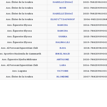
Ass. Étrier de la Soukra
ISABELLE (Etrier)
2015-7882598100
Ass. Étrier de la Soukra
NOUR
2011-7882593900
Ass. Étrier de la Soukra
ISABELLE (Etrier)
2015-7882598100
Ass. Étrier de la Soukra
ELISE V/'T DAUWHOF
2004-9851200138
Ass. Équestre Elyssa
RAMCHA
2016-7882593900
Ass. Équestre Elyssa
RAMCHA
2016-7882593900
Ass. Équestre Elyssa
USHIKA
2015-7882593900
Ass. Équestre Elyssa
HALIMA LILI
2019-7882593900
Ass. Al Forssan Equestrian Club
BAYA
2018-7882598100
ss. Sportive Hacienda de Gammarth
IBN EL MAJD
2015-7882593900
Ass. Équestre Djerba Midoune
ANTIGONE
2020-7882593900
Ass. Al Forssan Equestrian Club
LARA
2016-7882593900
Ass. Laguna
VICTOIRE
2014-7882598100
Ass. Étrier de la Soukra
BLONDINE
2007-7882593900