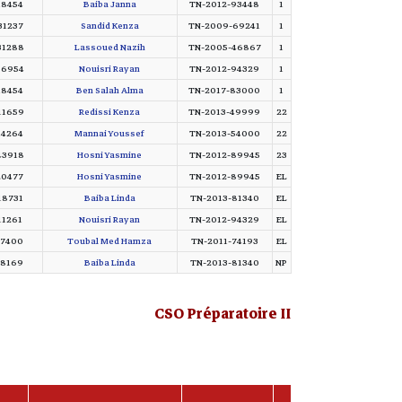
18454
Baiba Janna
TN-2012-93448
1
31237
Sandid Kenza
TN-2009-69241
1
31288
Lassoued Nazih
TN-2005-46867
1
06954
Nouisri Rayan
TN-2012-94329
1
18454
Ben Salah Alma
TN-2017-83000
1
11659
Redissi Kenza
TN-2013-49999
22
14264
Mannai Youssef
TN-2013-54000
22
43918
Hosni Yasmine
TN-2012-89945
23
20477
Hosni Yasmine
TN-2012-89945
EL
18731
Baiba Linda
TN-2013-81340
EL
11261
Nouisri Rayan
TN-2012-94329
EL
17400
Toubal Med Hamza
TN-2011-74193
EL
18169
Baiba Linda
TN-2013-81340
NP
CSO Préparatoire II