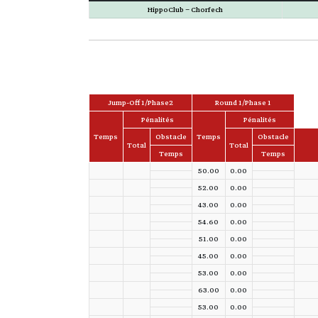
HippoClub – Chorfech
Jump-Off 1/Phase2
Round 1/Phase 1
Pénalités
Pénalités
Temps
Obstacle
Temps
Obstacle
Total
Total
Temps
Temps
50.00
0.00
52.00
0.00
43.00
0.00
54.60
0.00
51.00
0.00
45.00
0.00
53.00
0.00
63.00
0.00
53.00
0.00