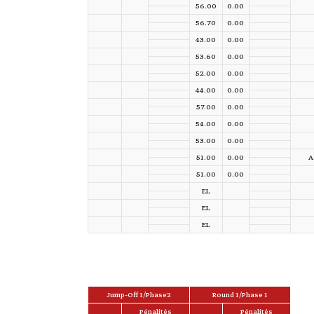
56.00
0.00
56.70
0.00
43.00
0.00
53.60
0.00
52.00
0.00
44.00
0.00
57.00
0.00
54.00
0.00
53.00
0.00
51.00
0.00
A
51.00
0.00
EL
EL
EL
Jump-Off 1/Phase2
Round 1/Phase 1
Pénalités
Pénalités