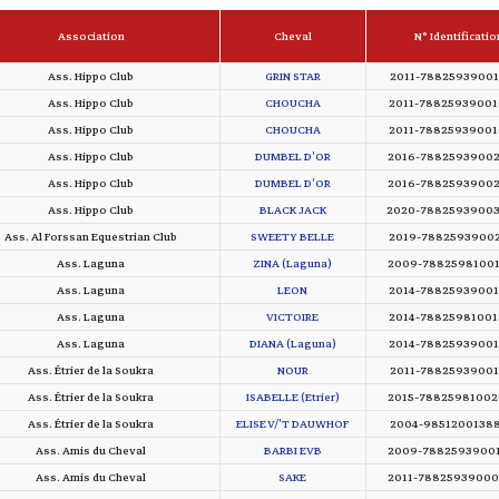
Association
Cheval
N° Identificatio
Ass. Hippo Club
GRIN STAR
2011-7882593900
Ass. Hippo Club
CHOUCHA
2011-7882593900
Ass. Hippo Club
CHOUCHA
2011-7882593900
Ass. Hippo Club
DUMBEL D'OR
2016-7882593900
Ass. Hippo Club
DUMBEL D'OR
2016-7882593900
Ass. Hippo Club
BLACK JACK
2020-7882593900
Ass. Al Forssan Equestrian Club
SWEETY BELLE
2019-7882593900
Ass. Laguna
ZINA (Laguna)
2009-7882598100
Ass. Laguna
LEON
2014-7882593900
Ass. Laguna
VICTOIRE
2014-7882598100
Ass. Laguna
DIANA (Laguna)
2014-7882593900
Ass. Étrier de la Soukra
NOUR
2011-7882593900
Ass. Étrier de la Soukra
ISABELLE (Etrier)
2015-7882598100
Ass. Étrier de la Soukra
ELISE V/'T DAUWHOF
2004-9851200138
Ass. Amis du Cheval
BARBI EVB
2009-7882593900
Ass. Amis du Cheval
SAKE
2011-7882593900