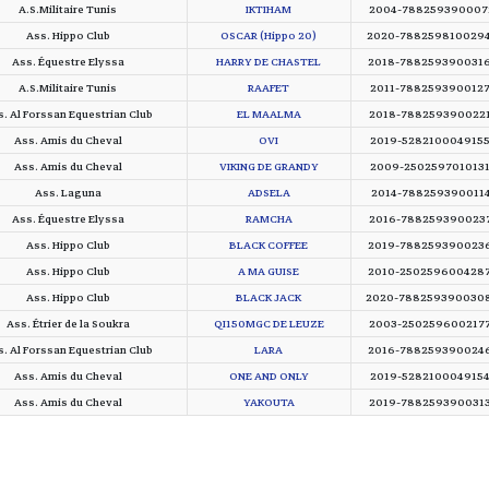
A.S.Militaire Tunis
IKTIHAM
2004-788259390007
Ass. Hippo Club
OSCAR (Hippo 20)
2020-788259810029
Ass. Équestre Elyssa
HARRY DE CHASTEL
2018-788259390031
A.S.Militaire Tunis
RAAFET
2011-788259390012
. Al Forssan Equestrian Club
EL MAALMA
2018-788259390022
Ass. Amis du Cheval
OVI
2019-528210004915
Ass. Amis du Cheval
VIKING DE GRANDY
2009-250259701013
Ass. Laguna
ADSELA
2014-788259390011
Ass. Équestre Elyssa
RAMCHA
2016-788259390023
Ass. Hippo Club
BLACK COFFEE
2019-788259390023
Ass. Hippo Club
A MA GUISE
2010-250259600428
Ass. Hippo Club
BLACK JACK
2020-788259390030
Ass. Étrier de la Soukra
QI150MGC DE LEUZE
2003-250259600217
. Al Forssan Equestrian Club
LARA
2016-788259390024
Ass. Amis du Cheval
ONE AND ONLY
2019-528210004915
Ass. Amis du Cheval
YAKOUTA
2019-788259390031