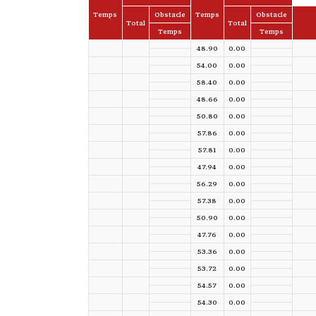
Temps
Obstacle
Temps
Obstacle
Total
Total
Temps
Temps
48.90
0.00
54.00
0.00
58.40
0.00
48.66
0.00
50.80
0.00
57.86
0.00
57.81
0.00
47.94
0.00
56.29
0.00
57.38
0.00
50.90
0.00
47.76
0.00
53.36
0.00
53.72
0.00
54.57
0.00
54.30
0.00