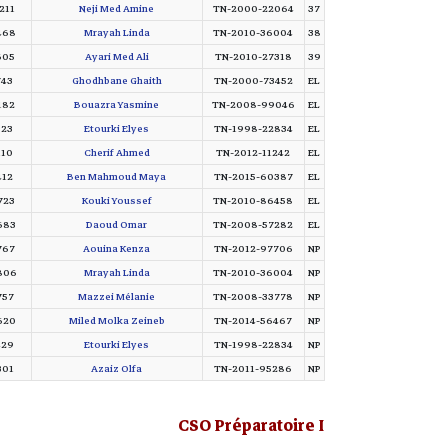
211
Neji Med Amine
TN-2000-22064
37
468
Mrayah Linda
TN-2010-36004
38
605
Ayari Med Ali
TN-2010-27318
39
743
Ghodhbane Ghaith
TN-2000-73452
EL
182
Bouazra Yasmine
TN-2008-99046
EL
523
Etourki Elyes
TN-1998-22834
EL
110
Cherif Ahmed
TN-2012-11242
EL
412
Ben Mahmoud Maya
TN-2015-60387
EL
723
Kouki Youssef
TN-2010-86458
EL
683
Daoud Omar
TN-2008-57282
EL
767
Aouina Kenza
TN-2012-97706
NP
806
Mrayah Linda
TN-2010-36004
NP
757
Mazzei Mélanie
TN-2008-33778
NP
620
Miled Molka Zeineb
TN-2014-56467
NP
429
Etourki Elyes
TN-1998-22834
NP
301
Azaiz Olfa
TN-2011-95286
NP
CSO Préparatoire I