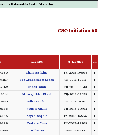
ncours National de Saut d'Obstacles
CSO Initiation 60
n
Cavalier
N° Licence
Clt
14480
Khamassi Line
TN-2015-19806
1
06284
Ben Abdessalem Kenza
TN-2011-16613
1
22182
Chedli Farah
TN-2013-36343
1
24614
Mzoughi Med Khalil
TN-2014-38333
1
17893
Miled Sandra
TN-2014-21757
1
16196
Redissi Ghalia
TN-2015-41902
1
16196
Zayani Sophie
TN-2016-15586
1
18299
Trabelsi Eline
TN-2015-49203
1
14099
Felli Sarra
TN-2014-44132
1