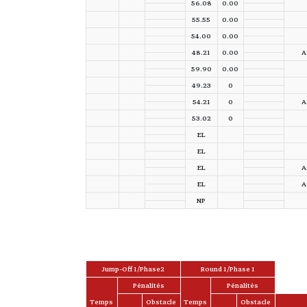
56.08
0.00
55.55
0.00
54.00
0.00
48.21
0.00
A
59.90
0.00
49.23
0
54.21
0
A
53.02
0
EL
EL
EL
A
EL
A
NP
Jump-Off 1/Phase2
Round 1/Phase 1
Pénalités
Pénalités
Temps
Obstacle
Temps
Obstacle