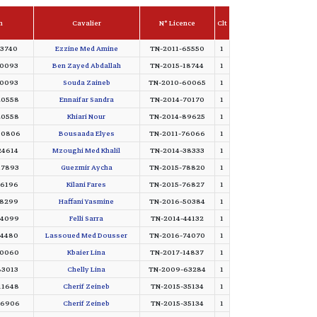
n
Cavalier
N° Licence
Clt
13740
Ezzine Med Amine
TN-2011-65550
1
10093
Ben Zayed Abdallah
TN-2015-18744
1
10093
Souda Zaineb
TN-2010-60065
1
20558
Ennaifar Sandra
TN-2014-70170
1
20558
Khiari Nour
TN-2014-89625
1
30806
Bousaada Elyes
TN-2011-76066
1
24614
Mzoughi Med Khalil
TN-2014-38333
1
17893
Guezmir Aycha
TN-2015-78820
1
16196
Kilani Fares
TN-2015-76827
1
18299
Haffani Yasmine
TN-2016-50384
1
14099
Felli Sarra
TN-2014-44132
1
14480
Lassoued Med Dousser
TN-2016-74070
1
20060
Kbaier Lina
TN-2017-14837
1
83013
Chelly Lina
TN-2009-63284
1
11648
Cherif Zeineb
TN-2015-35134
1
06906
Cherif Zeineb
TN-2015-35134
1