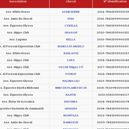
Association
Cheval
N° Identification
Ass. White Horse
ASSIR EDERB
2014-788259390010
Ass. Amis du Cheval
PIWI
2014-788259390004
Ass. Équestre Elyssa
CYBELLE
2019-788259390031
Ass. Hippo Club
GHASSAF
2020-788259390025
Ass. Laguna
BELLA
2016-788259390023
. Al Forssan Equestrian Club
BIANCA DI ANGELO
2017-788259390030
Ass. White Horse
KAHLAOUI
2013-788259390015
Ass. Hippo Club
CAPO
2018-788259810018
Ass. Hippo Club
OSCAR (Hippo 17)
2017-788259390021
. Al Forssan Equestrian Club
FOURAT
2014-788259390017
Ass. Équestre Elyssa
HALIMA LILI
2019-788259390022
s. Équestre Djerba Midoune
NINO DE PLANEYSE CH
2018-756098000103
Ass. Équestre Elyssa
KAATJE
2015-5282100043117
Ass. Étrier de la Soukra
DHOUIBA
2018-788259810017
Sportive Hacienda de Gammarth
GHAISHA
2008-788259390006
Ass. Hippo Club
MOMTAZA
2016-788259810020
Ass. Amis du Cheval
BARBI EVB
2009-788259390011