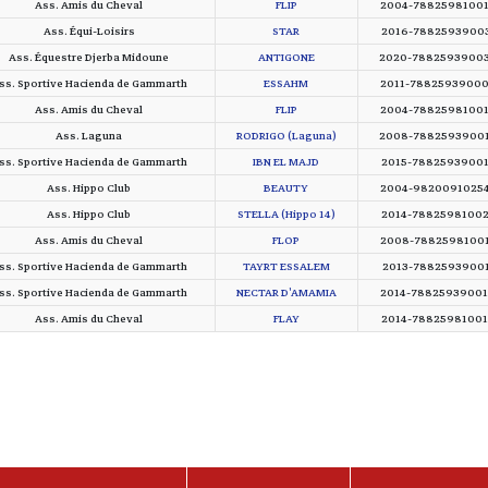
Ass. Amis du Cheval
FLIP
2004-7882598100
Ass. Équi-Loisirs
STAR
2016-7882593900
Ass. Équestre Djerba Midoune
ANTIGONE
2020-7882593900
ss. Sportive Hacienda de Gammarth
ESSAHM
2011-7882593900
Ass. Amis du Cheval
FLIP
2004-7882598100
Ass. Laguna
RODRIGO (Laguna)
2008-7882593900
ss. Sportive Hacienda de Gammarth
IBN EL MAJD
2015-7882593900
Ass. Hippo Club
BEAUTY
2004-9820091025
Ass. Hippo Club
STELLA (Hippo 14)
2014-7882598100
Ass. Amis du Cheval
FLOP
2008-7882598100
ss. Sportive Hacienda de Gammarth
TAYRT ESSALEM
2013-7882593900
ss. Sportive Hacienda de Gammarth
NECTAR D'AMAMIA
2014-7882593900
Ass. Amis du Cheval
FLAY
2014-7882598100