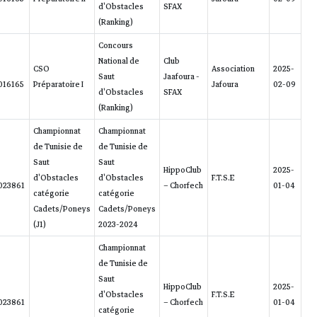
ANTAR
2012-
26.00/71.23/0.00/26.00/22.03
27
Ass. Laguna
(Laguna)
788259390016165
ANTER
2011-
EL
EL
Ass. Laguna
(Laguna)
788259390023861
ANTER
2011-
32.00
22
Ass. Laguna
(Laguna)
788259390023861