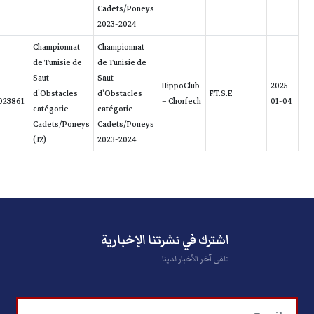
ANTER
2011-
EL
EL
Ass. Laguna
(Laguna)
788259390023861