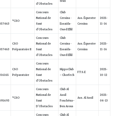
BRESSE
GEGE DE
2016-
60/70.51
4
Ass. Laguna
LA
250258709037463
BRESSE
GEGE DE
2016-
2/44.9/8/10/44.2
12
Ass. Laguna
LA
250258709037463
BRESSE
ANTAR
2012-
4.00/58.18
16
Ass. Laguna
(Laguna)
788259390016165
MY
2018-
NP
NP
Ass. Laguna
STAR DU
981100004495693
HASARD