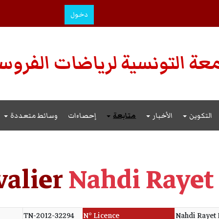
دخول
عة التونسية لرياضات الفروس
التكوين
الأخبار
متابعة
إحصاءات
وسائط متعددة
valier
Nahdi Rayet
TN-2012-32294
N° Licence
Nahdi Rayet 