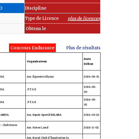
O
Discipline
Type de Licence
plus de licences
Obtenu le
Concours Endurance
Plus de résultats
Date
Organisateur
Début
IA
Ass. Équestre Elyssa
2026-05-31
2026-05-
IA
F.T.S.E.
30
2026-05-
IA
F.T.S.E.
02
NABEUL
Ass. Espoir Sportif KELIBIA
2026-03-22
r- Club Horse
Ass. Horse Land
2025-11-02
Ass. Royal Club d'Équitation la