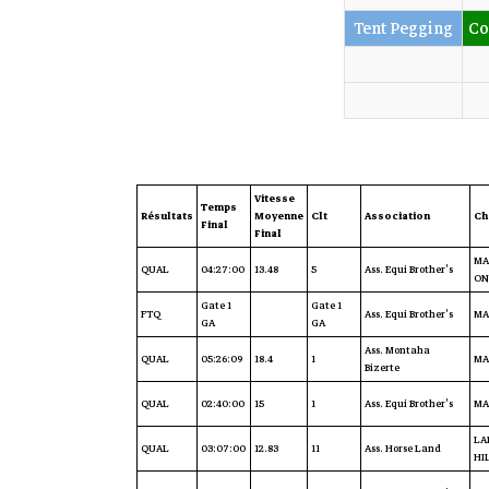
Tent Pegging
Co
Vitesse
Temps
Résultats
Moyenne
Clt
Association
Ch
Final
Final
MA
QUAL
04:27:00
13.48
5
Ass. Equi Brother's
ON
Gate 1
Gate 1
FTQ
Ass. Equi Brother's
MA
GA
GA
Ass. Montaha
QUAL
05:26:09
18.4
1
MA
Bizerte
QUAL
02:40:00
15
1
Ass. Equi Brother's
MA
LA
QUAL
03:07:00
12.83
11
Ass. Horse Land
HI