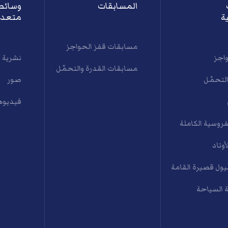
المسابقات
وسائط
ة
متعدد
مسابقات قفز الحواجز
واجز
نشرية 
مسابقات القدرة والتحمّل
التحمّل
صور
فيديوه
فروسية الكاملة
أوتاد
ول قصيرة القامة
 السياحة