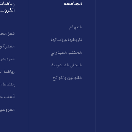
الجامعة
رياضات
الفروسي
المهام
قفز الح
تاريخها ورؤسائها
القدرة و
المكتب الفيدرالي
الترويض
اللجان الفيدرالية
رياضة ال
القوانين واللوائح
إلتقاط ال
ألعاب خي
الفروسية