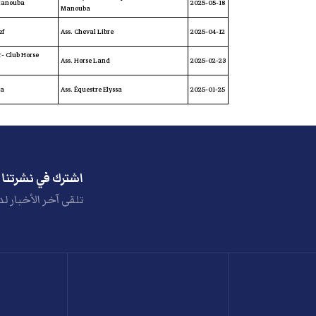
Manouba
2025-05-18
Manouba
ef
Ass. Cheval Libre
2025-04-12
r- Club Horse
Ass. Horse Land
2025-02-23
a
Ass. Équestre Elyssa
2025-01-25
اشترك في نشرتنا ا
تلقى آخر الأخبار لد