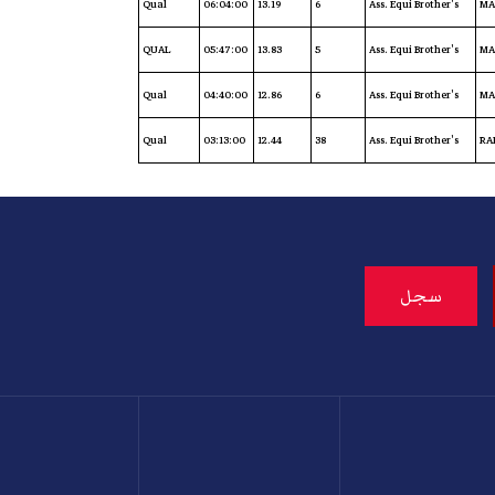
Qual
06:04:00
13.19
6
Ass. Equi Brother's
MA
QUAL
05:47:00
13.83
5
Ass. Equi Brother's
MA
Qual
04:40:00
12.86
6
Ass. Equi Brother's
MA
Qual
03:13:00
12.44
38
Ass. Equi Brother's
RA