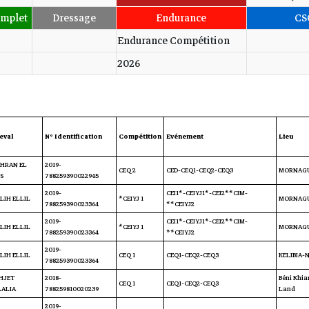
mplet
Dressage
Endurance
CS
Endurance Compétition
2026
eval
N° Identification
Compétition
Evénement
Lieu
HRAN EL
2019-
CEQ 2
CED-CEQ1-CEQ2-CEQ3
MORNAGU
S
788259390022945
2019-
CEI1*-CEIYJ1*-CEI2**CIM-
LIH ELLIL
CEIYJ 1*
MORNAGU
788259390023364
CEIYJ2**
2019-
CEI1*-CEIYJ1*-CEI2**CIM-
LIH ELLIL
CEIYJ 1*
MORNAGU
788259390023364
CEIYJ2**
2019-
LIH ELLIL
CEQ 1
CEQ1-CEQ2-CEQ3
KELIBIA-
788259390023364
HJET
2018-
Béni Khia
CEQ 1
CEQ1-CEQ2-CEQ3
LALIA
788259810020239
Land
2019-