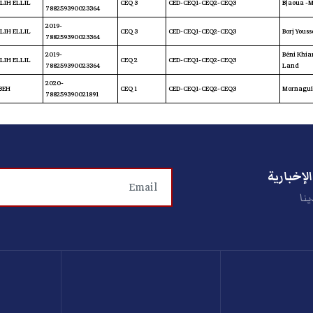
LIH ELLIL
CEQ 3
CED-CEQ1-CEQ2-CEQ3
Bjaoua -
788259390023364
2019-
LIH ELLIL
CEQ 3
CED-CEQ1-CEQ2-CEQ3
Borj Youss
788259390023364
2019-
Béni Khia
LIH ELLIL
CEQ 2
CED-CEQ1-CEQ2-CEQ3
788259390023364
Land
2020-
BEH
CEQ 1
CED-CEQ1-CEQ2-CEQ3
Mornagui
788259390021891
لإخبارية
ينا