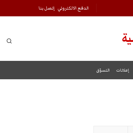
الدفع الالكتروني
إتصل بنا
ية
r results.
إعلانات
التسوّق