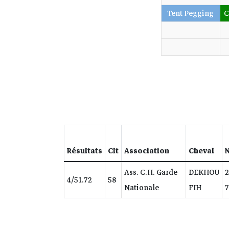
Tent Pegging
C
Résultats
Clt
Association
Cheval
N
Ass. C.H. Garde
DEKHOU
2
4/51.72
58
Nationale
FIH
7