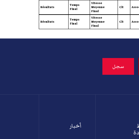
Vitesse
Temps
Résultats
Moyenne
Clt
Asso
Final
Final
Vitesse
Temps
Résultats
Moyenne
Clt
Asso
Final
Final
أخبار
ة