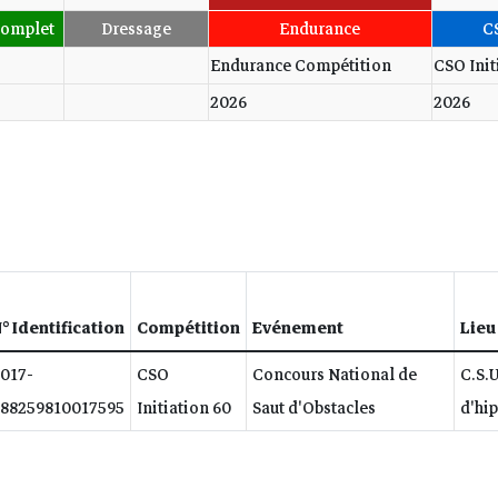
omplet
Dressage
Endurance
C
Endurance Compétition
CSO Init
2026
2026
° Identification
Compétition
Evénement
Lieu
017-
CSO
Concours National de
C.S.U
88259810017595
Initiation 60
Saut d'Obstacles
d'hi