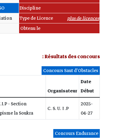
SO
Discipline
iation
Type de Licence
plus de licences
Obtenu le
Résultats des concours :
Concours Saut d'Obstacles
Date
Organisateur
Début
.I.P - Section
2025-
C. S. U. I .P
ppisme la Soukra
04-27
Concours Endurance