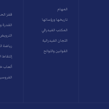
المهام
قفز الح
تاريخها ورؤسائها
القدرة و
المكتب الفيدرالي
الترويض
اللجان الفيدرالية
رياضة ال
القوانين واللوائح
إلتقاط ال
ألعاب خي
الفروسية