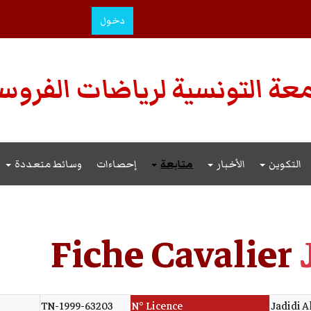
دخول
عة التونسية لرياضات الفروس
التكوين
الأخبار
متابعة
إحصاءات
وسائط متعددة
Fiche Cavalier
TN-1999-63203
N° Licence
Jadidi Al