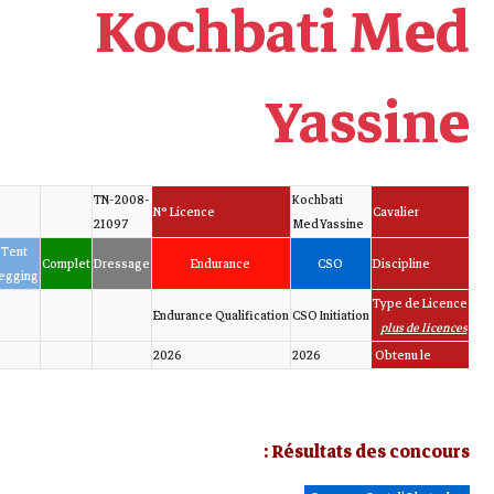
Koc
TN-2008-
N° Licenc
21097
Tent
Complet
Dressage
End
Pegging
Endurance 
2026