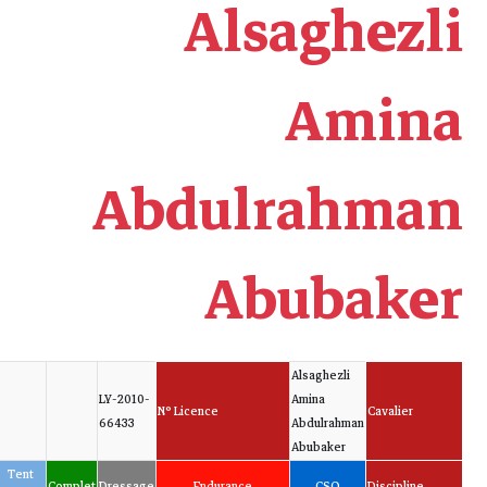
Alsaghezli
Amina
Abdulrahman
Abubaker
Alsaghezli
LY-2010-
Amina
N° Licence
Cavalier
66433
Abdulrahman
Abubaker
Tent
Complet
Dressage
Endurance
CSO
Discipline