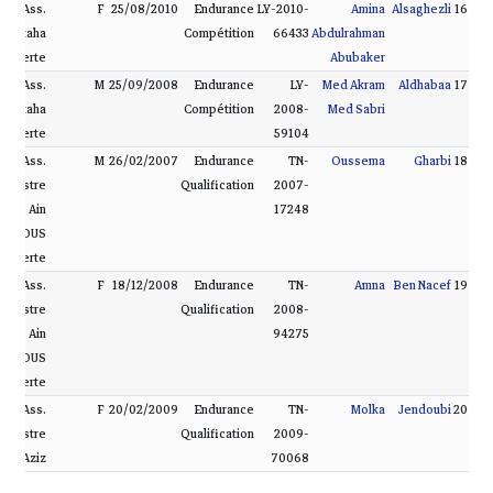
Ass.
F
25/08/2010
Endurance
LY-2010-
Amina
Alsaghezli
16
Montaha
Compétition
66433
Abdulrahman
Bizerte
Abubaker
Ass.
M
25/09/2008
Endurance
LY-
Med Akram
Aldhabaa
17
Montaha
Compétition
2008-
Med Sabri
Bizerte
59104
Ass.
M
26/02/2007
Endurance
TN-
Oussema
Gharbi
18
Équestre
Qualification
2007-
Ain
17248
DAMOUS
Bizerte
Ass.
F
18/12/2008
Endurance
TN-
Amna
Ben Nacef
19
Équestre
Qualification
2008-
Ain
94275
DAMOUS
Bizerte
Ass.
F
20/02/2009
Endurance
TN-
Molka
Jendoubi
20
Équestre
Qualification
2009-
Aziz
70068