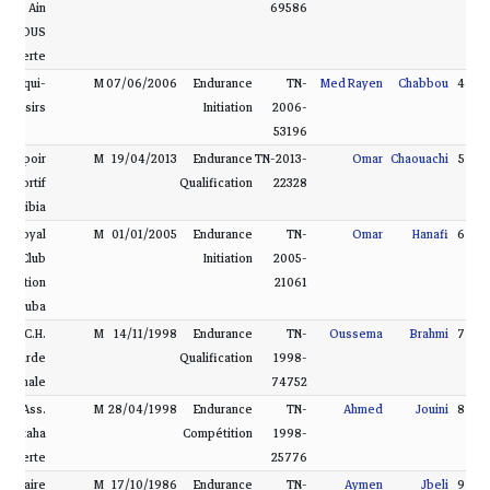
Ain
69586
DAMOUS
Bizerte
ss. Équi-
M
07/06/2006
Endurance
TN-
Med Rayen
Chabbou
4
Loisirs
Initiation
2006-
53196
s. Espoir
M
19/04/2013
Endurance
TN-2013-
Omar
Chaouachi
5
Sportif
Qualification
22328
Kelibia
s. Royal
M
01/01/2005
Endurance
TN-
Omar
Hanafi
6
Club
Initiation
2005-
quitation
21061
 Manouba
Ass. C.H.
M
14/11/1998
Endurance
TN-
Oussema
Brahmi
7
Garde
Qualification
1998-
ationale
74752
Ass.
M
28/04/1998
Endurance
TN-
Ahmed
Jouini
8
Montaha
Compétition
1998-
Bizerte
25776
Militaire
M
17/10/1986
Endurance
TN-
Aymen
Jbeli
9