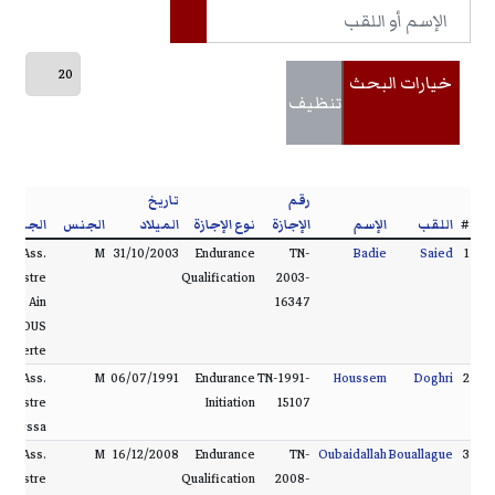
خيارات البحث
تنظيف
رقم
تاريخ
#
اللقب
الإسم
الإجازة
نوع الإجازة
الميلاد
الجنس
الجمعية
Ass.
M
31/10/2003
Endurance
TN-
Badie
Saied
1
Équestre
Qualification
2003-
Ain
16347
DAMOUS
Bizerte
Ass.
M
06/07/1991
Endurance
TN-1991-
Houssem
Doghri
2
Équestre
Initiation
15107
Elyssa
Ass.
M
16/12/2008
Endurance
TN-
Oubaidallah
Bouallague
3
Équestre
Qualification
2008-