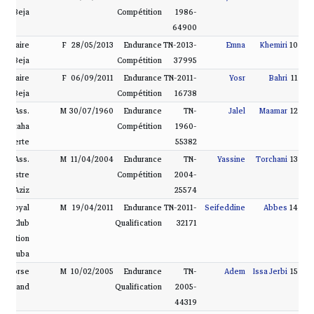
Beja
Compétition
1986-
64900
Militaire
F
28/05/2013
Endurance
TN-2013-
Emna
Khemiri
10
Beja
Compétition
37995
Militaire
F
06/09/2011
Endurance
TN-2011-
Yosr
Bahri
11
Beja
Compétition
16738
Ass.
M
30/07/1960
Endurance
TN-
Jalel
Maamar
12
Montaha
Compétition
1960-
Bizerte
55382
Ass.
M
11/04/2004
Endurance
TN-
Yassine
Torchani
13
Équestre
Compétition
2004-
Aziz
25574
s. Royal
M
19/04/2011
Endurance
TN-2011-
Seifeddine
Abbes
14
Club
Qualification
32171
quitation
 Manouba
s. Horse
M
10/02/2005
Endurance
TN-
Adem
Issa Jerbi
15
Land
Qualification
2005-
44319