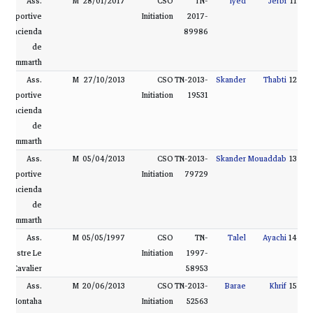
Ass.
M
28/01/2017
CSO
TN-
Iyed
Jerbi
11
Sportive
Initiation
2017-
Hacienda
89986
de
Gammarth
Ass.
M
27/10/2013
CSO
TN-2013-
Skander
Thabti
12
Sportive
Initiation
19531
Hacienda
de
Gammarth
Ass.
M
05/04/2013
CSO
TN-2013-
Skander
Mouaddab
13
Sportive
Initiation
79729
Hacienda
de
Gammarth
Ass.
M
05/05/1997
CSO
TN-
Talel
Ayachi
14
Équestre Le
Initiation
1997-
Cavalier
58953
Ass.
M
20/06/2013
CSO
TN-2013-
Barae
Khrif
15
Montaha
Initiation
52563