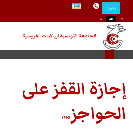
دخول
FR
AR
EN
الجامعة التونسية لرياضات الفروسية
إجازة القفز على
الحواجز
(750)