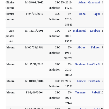
A.S.Militaire
M
08/08/2012
CSO
TN-2012-
Adem
Gazouani
4
Kasserine
Initiation
14781
A.S.Militaire
F
24/08/2010
CSO
TN-
Nada
Hagui
5
Kasserine
Initiation
2010-
15543
Ass.
M
15/11/2008
CSO
TN-
Mohamed
Koubaa
6
Équestre
Initiation
2008-
Aziz
93741
Ass. Jafoura
M
07/05/1986
CSO
TN-
Abbes
Fakher
7
Initiation
1986-
98620
Ass. Jafoura
M
25/11/2010
CSO
TN-
Raslene
Ben Charfi
8
Initiation
2010-
38855
Ass. Jafoura
M
18/04/2012
CSO
TN-2012-
Ahmed
Fakhfakh
9
Initiation
15341
Ass. Jafoura
F
03/09/2004
CSO
TN-
Yasmine
Rebaii
10
Initiation
2004-
32147