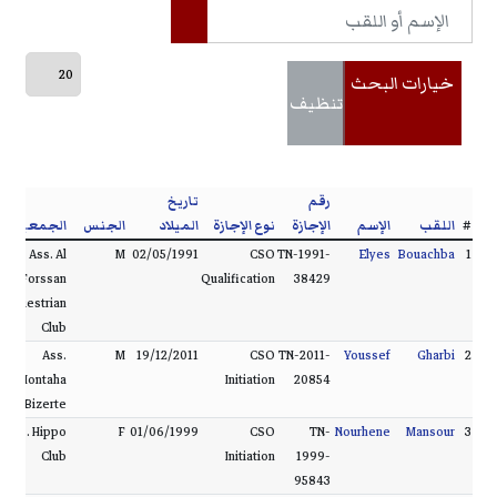
خيارات البحث
تنظيف
رقم
تاريخ
#
اللقب
الإسم
الإجازة
نوع الإجازة
الميلاد
الجنس
الجمعية
Ass. Al
M
02/05/1991
CSO
TN-1991-
Elyes
Bouachba
1
Forssan
Qualification
38429
Equestrian
Club
Ass.
M
19/12/2011
CSO
TN-2011-
Youssef
Gharbi
2
Montaha
Initiation
20854
Bizerte
Ass. Hippo
F
01/06/1999
CSO
TN-
Nourhene
Mansour
3
Club
Initiation
1999-
95843