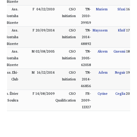
Bizerte
Ass.
F
04/12/2010
CSO
TN-
Mariem
Sfaxi
16
Montaha
Initiation
2010-
Bizerte
39959
Ass.
F
20/09/2014
CSO
TN-
Mayssem
Khrif
17
Montaha
Initiation
2014-
Bizerte
48892
Ass.
M
02/08/2005
CSO
TN-
Akrem
Guesmi
18
Montaha
Initiation
2005-
Bizerte
62058
Ass. Eki-
M
16/12/2014
CSO
TN-
Adem
Neguir
19
Club
Initiation
2014-
46856
Ass. Étrier
F
14/08/2009
CSO
FR-
Cyrine
Ceglia
20
de la Soukra
Qualification
2009-
12327