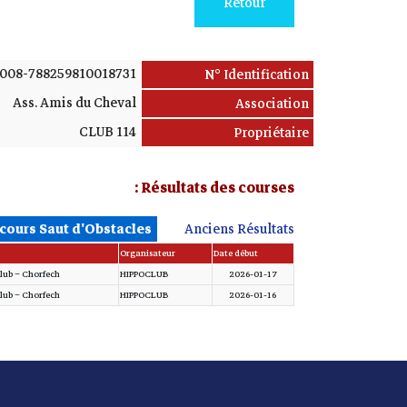
Retour
008-788259810018731
N° Identification
Ass. Amis du Cheval
Association
CLUB 114
Propriétaire
Résultats des courses :
cours Saut d'Obstacles
Anciens Résultats
Organisateur
Date début
lub – Chorfech
HIPPOCLUB
2026-01-17
lub – Chorfech
HIPPOCLUB
2026-01-16