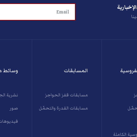
لإخبارية
ينا
فروسية
المسابقات
وسائط م
ز
مسابقات قفز الحواجز
نشرية الج
حمّل
مسابقات القدرة والتحمّل
صور
فيديوهات
سية الكاملة