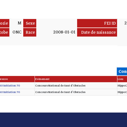
M
2
orie
Sexe
FEI ID
ONC
2008-01-01
Robe
Race
Date de naissance
Con
preuve
Evènement
Lieu
O Initiation 70
Concours National de Saut d'Obstacles
HippoC
O Initiation 70
Concours National de Saut d'Obstacles
HippoC