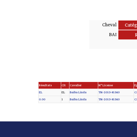
Cheval
Catég
BAI
Résultats
Clt
Cavalier
N° License
E
EL
EL
Baiba Linda
TN-2013-81340
CS
0.00
1
Baiba Linda
TN-2013-81340
CS