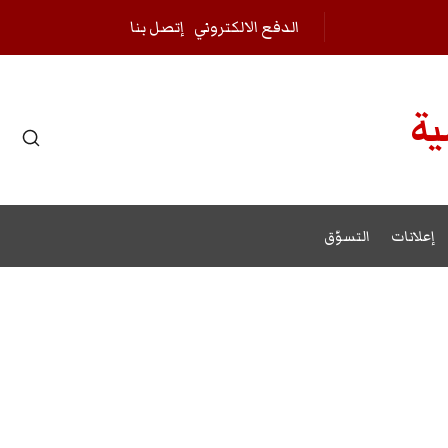
الدفع الالكتروني
إتصل بنا
ية
r results.
إعلانات
التسوّق