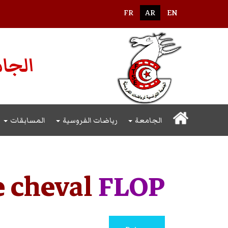
اختر لغتك
FR
AR
EN
الجام
الجامعة
رياضات الفروسية
المسابقات
e cheval
FLOP