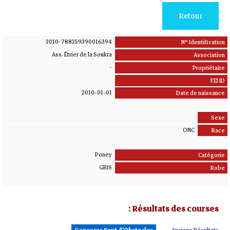
Retour
2010-788259390016394
N° Identification
Ass. Étrier de la Soukra
Association
-
Propriétaire
FEI ID
2010-01-01
Date de naissance
Sexe
ONC
Race
Poney
Catégorie
GRIS
Robe
Résultats des courses :