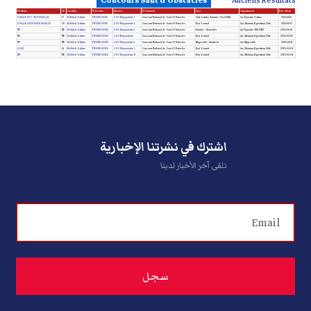
Concours Saut d'Obstacles
Anciens Résultats
Résultats
Clt
Cavalier
N° License
Epreuve
Evènement
Lieu
Organisateur
Date début
2.00/48.26/7.00/9.00/56.44
17
Debbich Yakine
TN-2010-96916
CSO Préparatoire I
Concours National de Saut d'Obstacles
Club Cersina -Essaida- Oued Ellil
Ass. Équestre Cersina
2025-11-16
0.00/48.18/20.00/20.00/40.20
30
Debbich Yakine
TN-2010-96916
CSO Préparatoire I
Concours National de Saut d'Obstacles
Borj Youssef
Ass. Alforssan Equestrian Club
2025-11-02
NP
NP
Debbich Yakine
TN-2010-53326
CSO Préparatoire I
Concours National de Saut d'Obstacles
Essaida – Manouba
Ass. Équestre CERSINA
2025-06-15
NP
NP
Debbich Yakine
TN-2010-53326
CSO Préparatoire
Concours National de Saut d'Obstacles
Borj Youssef
Ass. Alforssan Equestrian Club
2025-05-25
NP
NP
Debbich Yakine
TN-2010-53326
CSO Préparatoire I
Concours National de Saut d'Obstacles
Hippoclub - Chorfech
Ass. Hippoclub
2025-05-11
63.43
14
Debbich Yakine
TN-2010-53326
CSO Préparatoire I
Concours National de Saut d'Obstacles
Borj Youssef
Ass. Alforssan Equestrian Club
2025-05-04
NP
NP
Debbich Yakine
TN-2010-53326
CSO Préparatoire II
Concours National de Saut d'Obstacles
Borj Youssef
Ass. Alforssan Equestrian Club
2025-05-04
اشترك في نشرتنا الإخبارية
تلقى آخر الأخبار لدينا