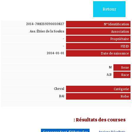
Retour
2014-788259390010827
N° Identification
Ass. Étrier de la Soukra
Association
-
Propriétaire
-
FEI ID
2014-01-01
Date de naissance
M
Sexe
A.B
Race
Cheval
Catégorie
BAI
Robe
Résultats des courses :