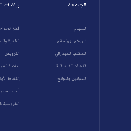
الجامعة
رياضات ال
المهام
قفز الحواج
تاريخها ورؤسائها
القدرة والت
المكتب الفيدرالي
الترويض
اللجان الفيدرالية
رياضة الفرو
القوانين واللوائح
إلتقاط الأوت
ألعاب خيول
الفروسية ا