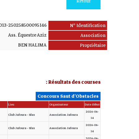
Retour
013-250258500095146
N° Identification
Ass. Équestre Aziz
Association
BEN HALIMA
Propriétaire
Résultats des courses :
Concours Saut d'Obstacles
Lieu
Organisateur
Date début
2026-06-
Club Jafoura - Sfax
Association Jafoura
14
2026-06-
Club Jafoura - Sfax
Association Jafoura
14
2026-06-