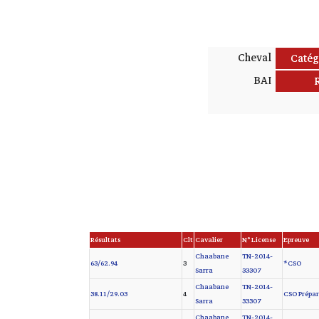
Cheval
Catég
BAI
Résultats
Clt
Cavalier
N° License
Epreuve
Chaabane
TN-2014-
63/62.94
3
CSO*
Sarra
33307
Chaabane
TN-2014-
38.11/29.03
4
CSO Prépara
Sarra
33307
Chaabane
TN-2014-