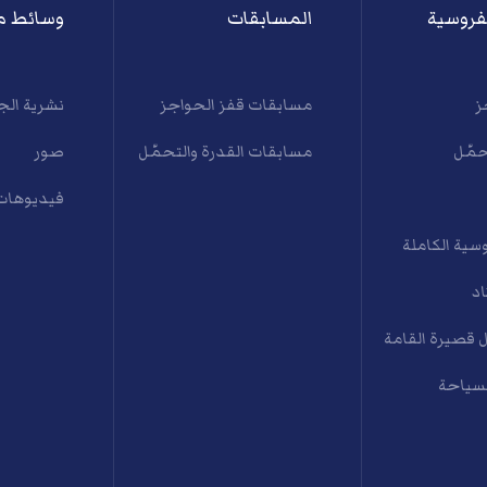
فروسية
المسابقات
وسائط م
ز
مسابقات قفز الحواجز
نشرية الج
حمّل
مسابقات القدرة والتحمّل
صور
فيديوهات
سية الكاملة
اد
 قصيرة القامة
لسياحة