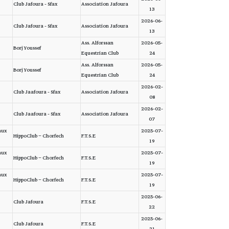
Club Jafoura - Sfax
Association Jafoura
13
2026-06-
Club Jafoura - Sfax
Association Jafoura
13
Ass. Alforssan
2026-05-
Borj Youssef
Equestrian Club
24
Ass. Alforssan
2026-05-
Borj Youssef
Equestrian Club
24
2026-02-
Club Jaafoura - Sfax
Association Jafoura
08
2026-02-
Club Jaafoura - Sfax
Association Jafoura
07
aux
2025-07-
HippoClub – Chorfech
F.T.S.E
19
aux
2025-07-
HippoClub – Chorfech
F.T.S.E
19
aux
2025-07-
HippoClub – Chorfech
F.T.S.E
19
2025-06-
Club Jafoura
F.T.S.E
22
2025-06-
Club Jafoura
F.T.S.E