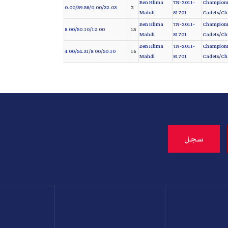
Ben Hlima
TN-2011-
Championna
0.00/59.58/0.00/32.03
2
Mahdi
81701
Cadets/Che
Ben Hlima
TN-2011-
Championna
8.00/50.10/12.00
15
Mahdi
81701
Cadets/Che
Ben Hlima
TN-2011-
Championna
4.00/54.31/8.00/50.10
16
Mahdi
81701
Cadets/Ch