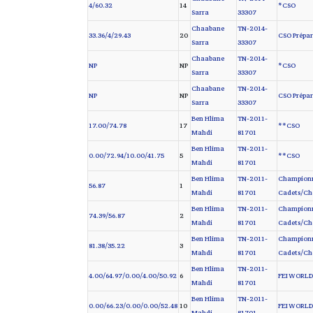
4/60.32
14
CSO*
Sarra
33307
Chaabane
TN-2014-
33.36/4/29.43
20
CSO Prépara
Sarra
33307
Chaabane
TN-2014-
NP
NP
CSO*
Sarra
33307
Chaabane
TN-2014-
NP
NP
CSO Prépara
Sarra
33307
Ben Hlima
TN-2011-
17.00/74.78
17
CSO**
Mahdi
81701
Ben Hlima
TN-2011-
0.00/72.94/10.00/41.75
5
CSO**
Mahdi
81701
Ben Hlima
TN-2011-
Championna
56.87
1
Mahdi
81701
Cadets/Che
Ben Hlima
TN-2011-
Championna
74.39/56.87
2
Mahdi
81701
Cadets/Ch
Ben Hlima
TN-2011-
Championna
81.38/35.22
3
Mahdi
81701
Cadets/Che
Ben Hlima
TN-2011-
4.00/64.97/0.00/4.00/50.92
6
FEI WORLD
Mahdi
81701
Ben Hlima
TN-2011-
0.00/66.23/0.00/0.00/52.48
10
FEI WORLD