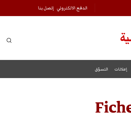
الدفع الالكتروني
إتصل بنا
ية
r results.
إعلانات
التسوّق
Fich