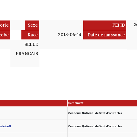
-
2
orie
Sexe
FEI ID
2013-06-14
Robe
Race
Date de naissance
SELLE
FRANCAIS
Evènement
Concours National de Saut d'obstacles
toire II
Concours National de Saut d'obstacles