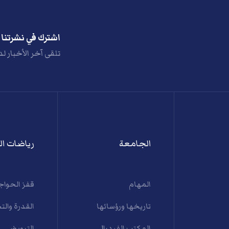
اشترك في نشرتنا ا
تلقى آخر الأخبار لد
الجامعة
رياضات ال
المهام
قفز الحواج
تاريخها ورؤسائها
القدرة والت
المكتب الفيدرالي
الترويض