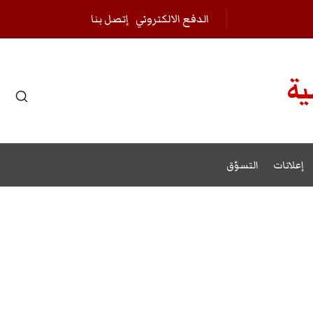
الدفع الالكتروني
إتصل بنا
ية
r results.
إعلانات
التسوّق