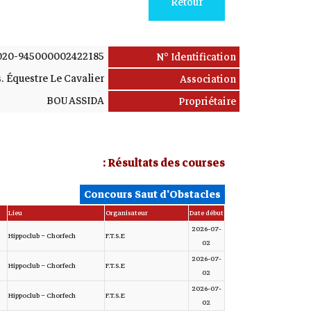
Retour
020-945000002422185
N° Identification
. Équestre Le Cavalier
Association
BOU ASSIDA
Propriétaire
Résultats des courses :
Concours Saut d'Obstacles
Lieu
Organisateur
Date début
2026-07-
Hippoclub – Chorfech
F.T.S.E
02
2026-07-
Hippoclub – Chorfech
F.T.S.E
02
2026-07-
Hippoclub – Chorfech
F.T.S.E
02