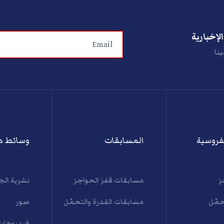
لإخبارية
ينا
فروسية
المسابقات
وسائط م
ز
مسابقات قفز الحواجز
نشرية الج
حمّل
مسابقات القدرة والتحمّل
صور
فيديوهات