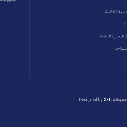
سية الكاملة
اد
 قصيرة القامة
لسياحة
GSI