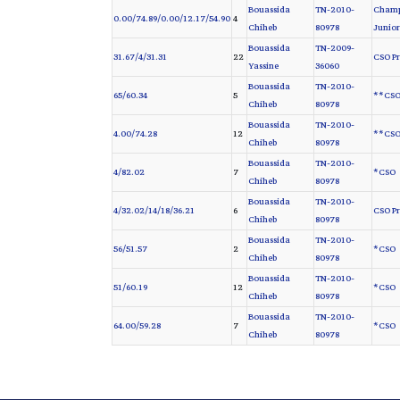
Bouassida
TN-2010-
Champi
0.00/74.89/0.00/12.17/54.90
4
Chiheb
80978
Junior
Bouassida
TN-2009-
31.67/4/31.31
22
CSO Pr
Yassine
36060
Bouassida
TN-2010-
65/60.34
5
CSO*
Chiheb
80978
Bouassida
TN-2010-
4.00/74.28
12
CSO*
Chiheb
80978
Bouassida
TN-2010-
4/82.02
7
CSO*
Chiheb
80978
Bouassida
TN-2010-
4/32.02/14/18/36.21
6
CSO Pr
Chiheb
80978
Bouassida
TN-2010-
56/51.57
2
CSO*
Chiheb
80978
Bouassida
TN-2010-
51/60.19
12
CSO*
Chiheb
80978
Bouassida
TN-2010-
64.00/59.28
7
CSO*
Chiheb
80978