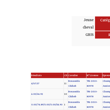
Jeune
Catég
cheval
GRIS
Résultats
Clt
Cavalier
N° License
Epreu
Bouassida
TN-2010-
Champi
4/67.57
11
Chiheb
80978
Junior
Bouassida
TN-2010-
Champi
4.00/66.92
10
Chiheb
80978
Junior
Bouassida
TN-2010-
Champi
0.00/74.89/0.00/0.00/54.90
1
Chiheb
80978
Junior