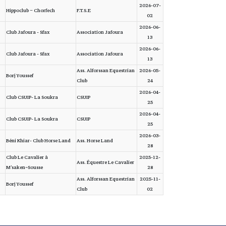
2026-07-
Hippoclub – Chorfech
F.T.S.E
02
2026-06-
Club Jafoura - Sfax
Association Jafoura
13
2026-06-
Club Jafoura - Sfax
Association Jafoura
13
Ass. Alforssan Equestrian
2026-05-
Borj Youssef
Club
24
2026-04-
Club CSUIP- La Soukra
CSUIP
25
2026-04-
Club CSUIP- La Soukra
CSUIP
25
2026-03-
Béni Khiar- Club Horse Land
Ass. Horse Land
28
Club Le Cavalier à
2025-12-
Ass. Équestre Le Cavalier
M’saken~Sousse
28
Ass. Alforssan Equestrian
2025-11-
Borj Youssef
Club
02