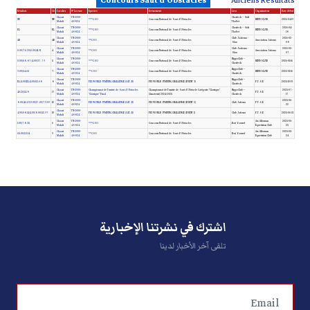
Concours Saut d'Obstacles
Anciens Résultats
Résultats
Clt
Cavalier
N° License
Epreuve
Evènement
Lieu
Organisateur
Date début
Chaari
TN-2000-
Chorfech – Sidi
NP
NP
CSO***
Concours National de Saut d'Obstacles
HIPPOCLUB
2026-04-19
Mahdi
48824
Thabet
Chaari
TN-2000-
Chorfech – Sidi
2026-04-
EL
EL
CSO***
Concours National de Saut d'Obstacles
HIPPOCLUB
Mahdi
48824
Thabet
18
Chaari
TN-2000-
Club Jaafoura -
2026-02-
AB
AB
CSO**
Concours National de Saut d'Obstacles
Association Jafoura
Mahdi
48824
Sfax
08
Chaari
TN-2000-
Club Jaafoura -
2026-02-
0.00/76.39/6.00/41.91
4
CSO**
Concours National de Saut d'Obstacles
Association Jafoura
Mahdi
48824
Sfax
07
Chaari
TN-2000-
HippoClub –
0.00/68.87/4.00/37.79
5
CSO***
Concours National de Saut d'Obstacles
HIPPOCLUB
2026-01-16
Mahdi
48824
Chorfech
Chaari
TN-2000-
HippoClub –
9.00/64.65
7
CSO**
Concours National de Saut d'Obstacles
HIPPOCLUB
2026-01-16
Mahdi
48824
Chorfech
Chaari
TN-2000-
HippoClub –
4.00/62.68/EL/4.00/EL
8
FEI WORLD JUMPING CHALLENGE (CAT. B)
FEI WORLD JUMPING CHALLENGE (EVENT 3)
F.T.S.E
2025-10-19
Mahdi
48824
Chorfech
Chaari
TN-2000-
Championnat de Tunisie de Saut d'Obstacles
Championnat de Tunisie de Saut d'Obstacle Catégorie "Classique"
HippoClub –
2025-07-
40.13/54.8
17
F.T.S.E
Mahdi
48824
"Classique" Final
(Amateurs) 2024-2025
Chorfech
17
Chaari
TN-2000-
2025-06-
8.00/46.29/9.00/17.00/73.09
12
FEI WORLD JUMPING CHALLENGE (CAT. B)
FEI WORLD JUMPING CHALLENGE (EVENT 2)
Club Jafoura
F.T.S.E
Mahdi
48824
22
Chaari
TN-2000-
4.00/68.14/4.00/8.00/52.97
10
FEI WORLD JUMPING CHALLENGE (CAT. B)
FEI WORLD JUMPING CHALLENGE (EVENT 1)
Club Jafoura
F.T.S.E
2025-06-21
Mahdi
48824
Chaari
TN-2000-
Ass. Alforssan
2025-05-
1.00/78.35
6
CSO***
Concours National de Saut d'Obstacles
Borj Youssef
Mahdi
48824
Equestrian Club
25
Chaari
TN-2000-
Ass. Alforssan
2025-05-
65.00/53.14
9
CSO**
Concours National de Saut d'Obstacles
Borj Youssef
Mahdi
48824
Equestrian Club
24
اشترك في نشرتنا الإخبارية
تلقى آخر الأخبار لدينا