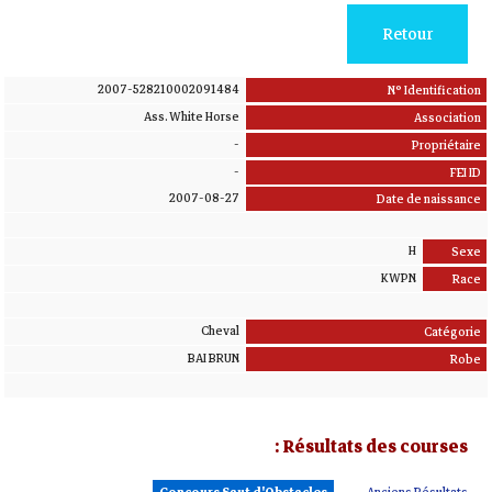
Retour
2007-528210002091484
N° Identification
Ass. White Horse
Association
-
Propriétaire
-
FEI ID
2007-08-27
Date de naissance
H
Sexe
KWPN
Race
Cheval
Catégorie
BAI BRUN
Robe
Résultats des courses :