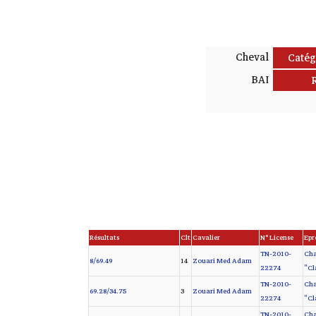
Cheval
Catég
BAI
Résultats
Clt
Cavalier
N° License
Epr
TN-2010-
Cha
8/69.49
14
Zouari Med Adam
22274
"Cl
TN-2010-
Cha
69.28/34.75
3
Zouari Med Adam
22274
"Cl
TN-2010-
Cha