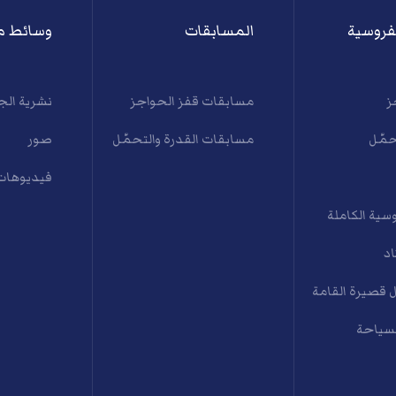
فروسية
المسابقات
وسائط م
ز
مسابقات قفز الحواجز
نشرية الج
حمّل
مسابقات القدرة والتحمّل
صور
فيديوهات
سية الكاملة
اد
 قصيرة القامة
لسياحة