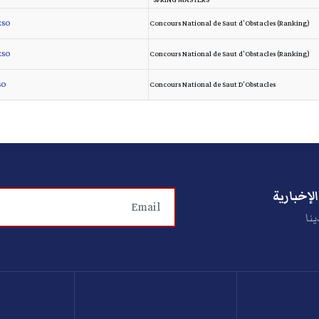
SPRING MASTERS"
SO**
Concours National de Saut d'Obstacles (Ranking)
SO**
Concours National de Saut d'Obstacles (Ranking)
O*
Concours National de Saut D'Obstacles
لإخبارية
ينا