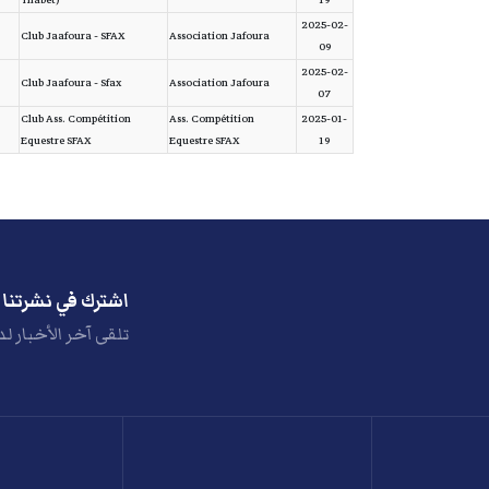
Thabet)
19
2025-02-
Club Jaafoura - SFAX
Association Jafoura
09
2025-02-
Club Jaafoura - Sfax
Association Jafoura
07
Club Ass. Compétition
Ass. Compétition
2025-01-
Equestre SFAX
Equestre SFAX
19
اشترك في نشرتنا ا
تلقى آخر الأخبار لد