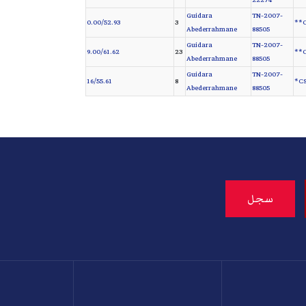
22274
Guidara
TN-2007-
0.00/52.93
3
C
Abederrahmane
88505
Guidara
TN-2007-
9.00/61.62
23
C
Abederrahmane
88505
Guidara
TN-2007-
16/55.61
8
CS
Abederrahmane
88505