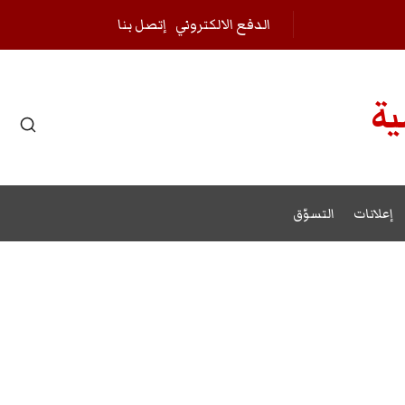
الدفع الالكتروني
إتصل بنا
ية
r results.
إعلانات
التسوّق