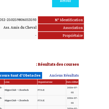
Retour
012-250259806013593
N° Identification
Ass. Amis du Cheval
Association
-
Propriétaire
Résultats des courses :
cours Saut d'Obstacles
Anciens Résultats
Lieu
Organisateur
Date début
5-
2026-07-
HippoClub – Chorfech
F.T.S.E
02
5-
2026-07-
HippoClub – Chorfech
F.T.S.E
02
5-
2026-07-