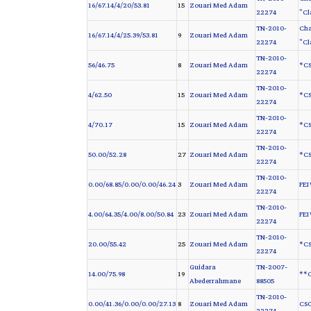
16/67.14/4/20/53.81
15
Zouari Med Adam
22274
"Cl
TN-2010-
Cha
16/67.14/4/25.39/53.81
9
Zouari Med Adam
22274
"Cl
TN-2010-
56/46.75
8
Zouari Med Adam
CS
22274
TN-2010-
4/62.50
15
Zouari Med Adam
CS
22274
TN-2010-
4/70.17
15
Zouari Med Adam
CS
22274
TN-2010-
50.00/52.28
27
Zouari Med Adam
CS
22274
TN-2010-
0.00/68.85/0.00/0.00/46.24
3
Zouari Med Adam
FEI
22274
TN-2010-
4.00/64.35/4.00/8.00/50.84
23
Zouari Med Adam
FEI
22274
TN-2010-
20.00/55.42
25
Zouari Med Adam
CS
22274
Guidara
TN-2007-
14.00/75.98
19
C
Abederrahmane
88505
TN-2010-
0.00/41.36/0.00/0.00/27.13
8
Zouari Med Adam
CSO