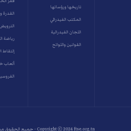
قفز الح
تاريخها ورؤسائها
القدرة و
المكتب الفيدرالي
الترويض
اللجان الفيدرالية
رياضة ال
القوانين واللوائح
إلتقاط ال
ألعاب خي
الفروسية
Copyright © 2024 ftse.org.tn - جميع الحقوق محفوظة . Designed by