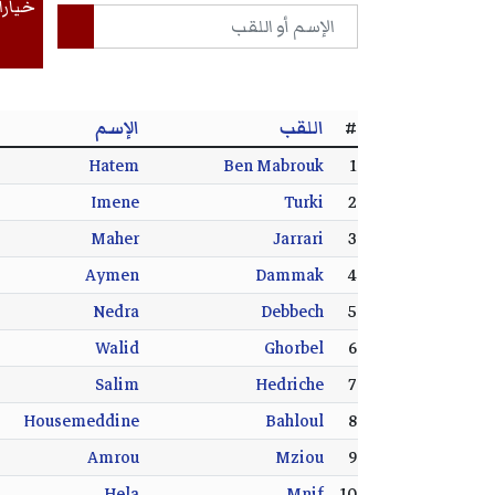
خيارا
#
اللقب
الإسم
Hatem
Ben Mabrouk
1
Imene
Turki
2
Maher
Jarrari
3
Aymen
Dammak
4
Nedra
Debbech
5
Walid
Ghorbel
6
Salim
Hedriche
7
Housemeddine
Bahloul
8
Amrou
Mziou
9
Hela
Mnif
10