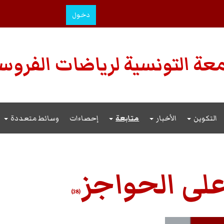
دخول
عة التونسية لرياضات الفروس
التكوين
الأخبار
متابعة
إحصاءات
وسائط متعددة
على الحواجز
(38)