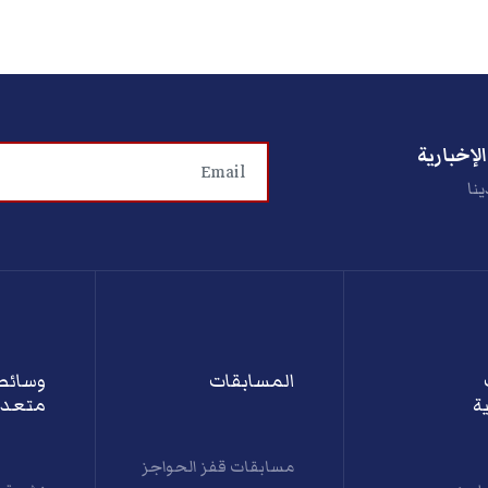
لإخبارية
ينا
المسابقات
وسائط
ة
متعدد
مسابقات قفز الحواجز