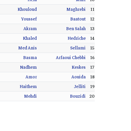
Khouloud
Maghrebi
11
Youssef
Baatout
12
Akram
Ben Salah
13
Khaled
Hedriche
14
Med Anis
Sellami
15
Basma
Arfaoui Chebbi
16
Nadhem
Keskes
17
Amor
Aouida
18
Haithem
Jelliti
19
Mehdi
Bouzidi
20