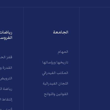
الجامعة
رياضات
الفروسي
المهام
قفز الح
تاريخها ورؤسائها
القدرة و
المكتب الفيدرالي
الترويض
اللجان الفيدرالية
رياضة ال
القوانين واللوائح
إلتقاط ال
ألعاب خي