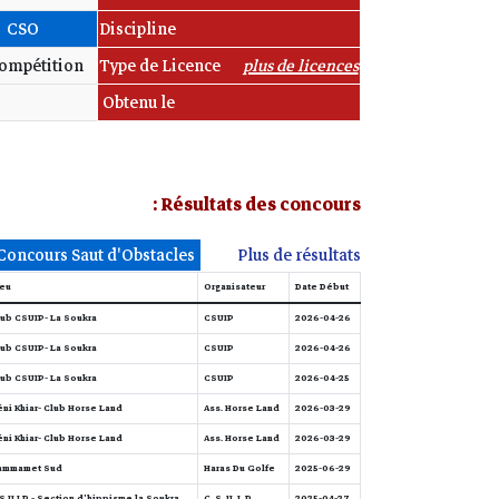
CSO
Discipline
ompétition
Type de Licence
plus de licences
Obtenu le
Résultats des concours :
Concours Saut d'Obstacles
Plus de résultats
eu
Organisateur
Date Début
ub CSUIP- La Soukra
CSUIP
2026-04-26
ub CSUIP- La Soukra
CSUIP
2026-04-26
ub CSUIP- La Soukra
CSUIP
2026-04-25
ni Khiar- Club Horse Land
Ass. Horse Land
2026-03-29
ni Khiar- Club Horse Land
Ass. Horse Land
2026-03-29
ammamet Sud
Haras Du Golfe
2025-06-29
S.U.I.P - Section d'hippisme la Soukra
C. S. U. I .P
2025-04-27