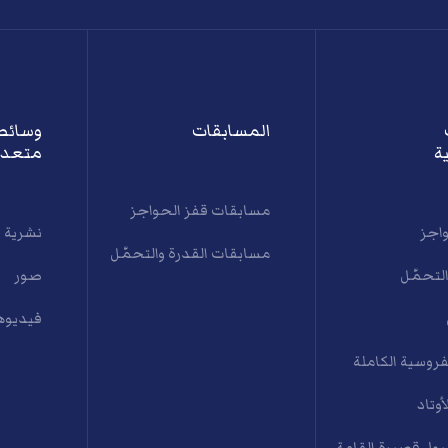
المسابقات
وسائط
ة
متعدد
مسابقات قفز الحواجز
واجز
نشرية 
مسابقات القدرة والتحمّل
التحمّل
صور
فيديوه
فروسية الكاملة
أوتاد
ول قصيرة القامة