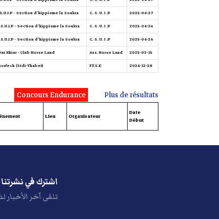
S.U.I.P - Section d'hippisme la Soukra
C. S. U. I .P
2025-04-27
.S.U.I.P - Section d'hippisme la Soukra.
C. S. U. I .P
2025-04-26
.S.U.I.P - Section d'hippisme la Soukra.
C. S. U. I .P
2025-04-26
ni Khiar - Club Horse Land
Ass. Horse Land
2025-02-15
orfech (Sidi-Thabet)
F.T.S.E
2024-12-28
Concours Endurance
Plus de résultats
Date
énement
Lieu
Organisateur
Début
اشترك في نشرتنا ا
تلقى آخر الأخبار لد