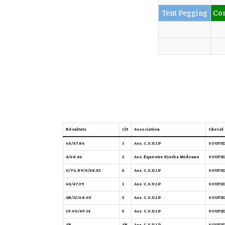
Tent Pegging
Co
Résultats
Clt
Association
Cheval
65/47.86
1
Ass. C.S.U.I.P
SOUFIEN 
4/68.46
2
Ass. Équestre Djerba Midoune
SOUFIEN 
0/76.89/0/38.32
5
Ass. C.S.U.I.P
SOUFIEN 
65/47.29
1
Ass. C.S.U.I.P
SOUFIEN 
12/68.02/AB
2
Ass. C.S.U.I.P
SOUFIEN 
19.00/49.14
5
Ass. C.S.U.I.P
SOUFIEN 
AB
AB
Ass. C.S.U.I.P
SOUFIEN 