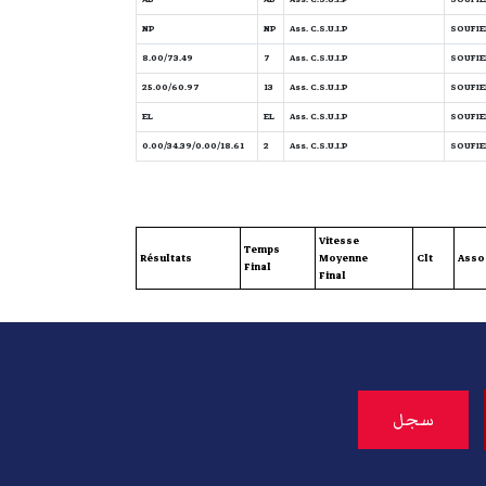
NP
NP
Ass. C.S.U.I.P
SOUFIEN 
8.00/73.49
7
Ass. C.S.U.I.P
SOUFIEN 
25.00/60.97
13
Ass. C.S.U.I.P
SOUFIEN 
EL
EL
Ass. C.S.U.I.P
SOUFIEN 
0.00/34.39/0.00/18.61
2
Ass. C.S.U.I.P
SOUFIEN 
Vitesse
Temps
Résultats
Moyenne
Clt
Asso
Final
Final