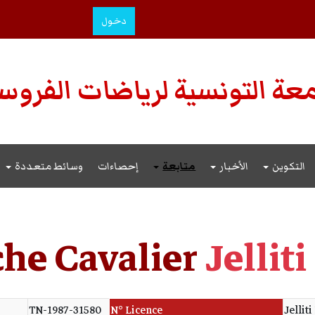
دخول
عة التونسية لرياضات الفروس
التكوين
الأخبار
متابعة
إحصاءات
وسائط متعددة
che Cavalier
Jellit
TN-1987-31580
N° Licence
Jellit