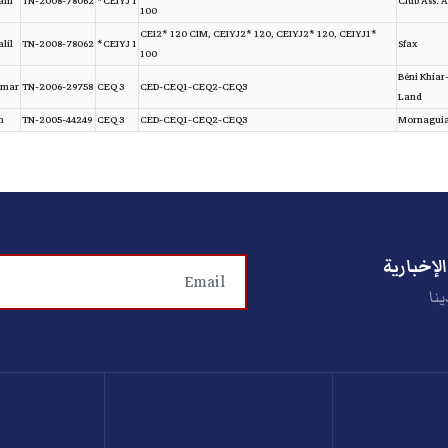
lil
TN-2008-78062
CEIYJ 1*
Club Ass. A
100
CEI2* 120 CIM, CEIYJ2* 120, CEIYJ2* 120, CEIYJ1*
lil
TN-2008-78062
CEIYJ 1*
Sfax
100
Béni Khiar
Omar
TN-2006-29758
CEQ 3
CED-CEQ1-CEQ2-CEQ3
Land
m
TN-2005-44249
CEQ 3
CED-CEQ1-CEQ2-CEQ3
Mornagui
لإخبارية
ينا