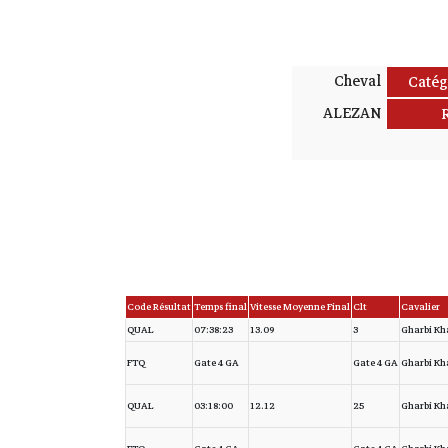
Cheval
Catég
ALEZAN
Code Résultat
Temps final
Vitesse Moyenne Final
Clt
Cavalier
QUAL
07:38:23
13.09
3
Gharbi Kha
FTQ
Gate 4 GA
Gate 4 GA
Gharbi Kha
QUAL
03:18:00
12.12
25
Gharbi Kha