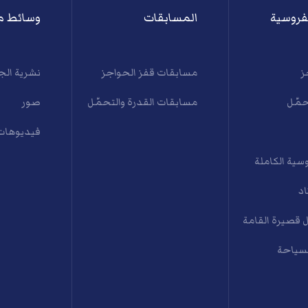
فروسية
المسابقات
وسائط م
ز
مسابقات قفز الحواجز
نشرية الج
حمّل
مسابقات القدرة والتحمّل
صور
فيديوهات
سية الكاملة
اد
 قصيرة القامة
لسياحة