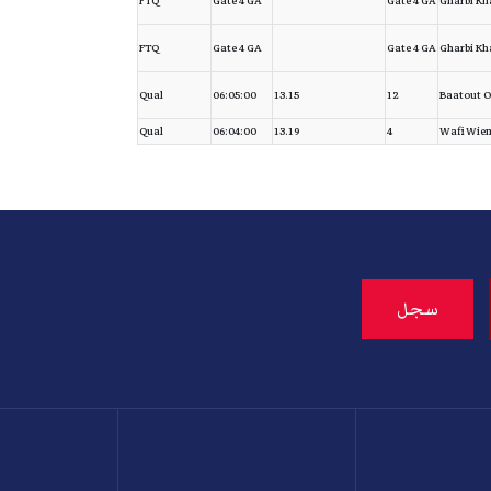
FTQ
Gate 4 GA
Gate 4 GA
Gharbi Kha
FTQ
Gate 4 GA
Gate 4 GA
Gharbi Kha
Qual
06:05:00
13.15
12
Baatout 
Qual
06:04:00
13.19
4
Wafi Wie