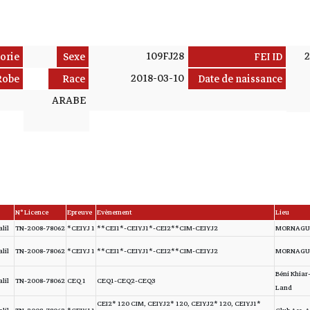
109FJ28
2
orie
Sexe
FEI ID
2018-03-10
Robe
Race
Date de naissance
ARABE
N° Licence
Epreuve
Evènement
Lieu
lil
TN-2008-78062
CEIYJ 1*
CEI1*-CEIYJ1*-CEI2**CIM-CEIYJ2**
MORNAGU
lil
TN-2008-78062
CEIYJ 1*
CEI1*-CEIYJ1*-CEI2**CIM-CEIYJ2**
MORNAGU
Béni Khiar
lil
TN-2008-78062
CEQ 1
CEQ1-CEQ2-CEQ3
Land
CEI2* 120 CIM, CEIYJ2* 120, CEIYJ2* 120, CEIYJ1*