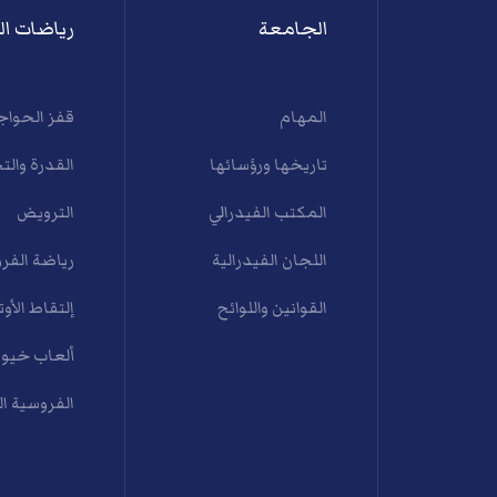
الجامعة
رياضات ال
المهام
قفز الحواج
تاريخها ورؤسائها
القدرة والت
المكتب الفيدرالي
الترويض
اللجان الفيدرالية
رياضة الفرو
القوانين واللوائح
إلتقاط الأوت
ألعاب خيول
الفروسية ا