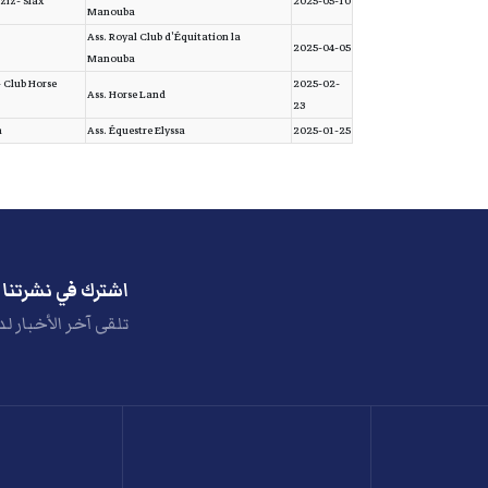
ziz- Sfax
2025-05-10
Manouba
Ass. Royal Club d'Équitation la
2025-04-05
Manouba
- Club Horse
2025-02-
Ass. Horse Land
23
a
Ass. Équestre Elyssa
2025-01-25
اشترك في نشرتنا ا
تلقى آخر الأخبار لد