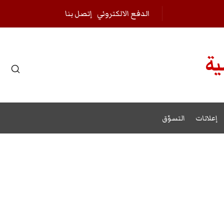
الدفع الالكتروني
إتصل بنا
ية
r results.
إعلانات
التسوّق