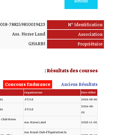
Retour
018-788259810019423
N° Identification
Ass. Horse Land
Association
GHARBI
Propriétaire
Résultats des courses :
Concours Endurance
Anciens Résultats
Organisateur
Date début
IA
F.T.S.E.
2026-05-30
2026-05-
IA
F.T.S.E.
02
- Club Horse
Ass. Horse Land
2025-11-02
Ass. Royal Club d'Équitation la