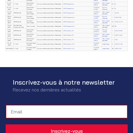
2026
Chorfech
18744
Abdallah
16-05-
HippoClub –
TN-2015-
Ben Zayed
F.T.S.E
Concours National de Saut d'Obstacles
CSO Préparatoire
EL
EL
2026
Chorfech
18744
Abdallah
16-05-
HippoClub –
TN-2016-
Aouina
F.T.S.E
Concours National de Saut d'Obstacles
CSO Préparatoire
EL
EL
2026
Chorfech
91007
Skander
19-04-
Chorfech –
TN-2015-
Ben Zayed
HIPPOCLUB
Concours National de Saut d'Obstacles
CSO Préparatoire I
1
60.05
2026
Sidi Thabet
18744
Abdallah
18-04-
Chorfech –
TN-2016-
Aouina
HIPPOCLUB
Concours National de Saut d'Obstacles
CSO Préparatoire I
1
0.00/71.00
2026
Sidi Thabet
91007
Skander
18-04-
Chorfech –
TN-2015-
Ben Zayed
HIPPOCLUB
Concours National de Saut d'Obstacles
CSO Préparatoire I
31
9.00/95.76
2026
Sidi Thabet
18744
Abdallah
12-04-
Ass. Alforssan
TN-2015-
Ben Zayed
Borj Youssef
Concours National de Saut d'Obstacles
CSO Préparatoire I
NP
NP
2026
Equestrian Club
18744
Abdallah
17-01-
HippoClub –
TN-2010-
Souda
HIPPOCLUB
Concours National de Saut d'Obstacles
CSO Initiation 70
1
0.00/58.40
2026
Chorfech
60065
Zaineb
17-01-
HippoClub –
TN-2015-
Ben Zayed
HIPPOCLUB
Concours National de Saut d'Obstacles
CSO Initiation 70
1
0.00/54.00
2026
Chorfech
18744
Abdallah
16-01-
HippoClub –
TN-2015-
Ben Zayed
HIPPOCLUB
Concours National de Saut d'Obstacles
CSO Initiation 70
1
0.00
2026
Chorfech
18744
Abdallah
29-12-
Chorfech (Sidi-
TN-2013-
F.T.S.E
Concours National de Saut d'Obstacles
CSO Initiation 60
Jeljeli Maya
2
0.00/55.00
2024
Thabet)
78016
Chorfech (Sidi-
TN-2013-
28-12-2024
F.T.S.E
Concours National de Saut d'Obstacles
CSO Initiation 60
Jeljeli Maya
NC
4.00/79.72
Thabet)
78016
Inscrivez-vous à notre newsletter
Recevez nos dernières actualités