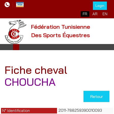
Login
Sélectionnez votre l
FR
AR
EN
Fédération Tunisienne
Des Sports Équestres
Fiche cheval
CHOUCHA
Retour
2011-788259390010093
N° Identification