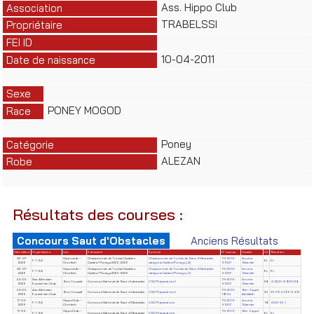
Ass. Hippo Club
Association
TRABELSSI
Propriétaire
FEI ID
10-04-2011
Date de naissance
Sexe
PONEY MOGOD
Race
Poney
Catégorie
ALEZAN
Robe
Résultats des courses :
Concours Saut d'Obstacles
Anciens Résultats
Date début
Organisateur
Lieu
Evènement
Epreuve
N° License
Cavalier
Clt
Résultats
03-07-
Hippoclub –
Championnat de Tunisie Cavaliers
Championnat de Tunisie de Saut d'Obstacles
TN-2016-
Aouina
F.T.S.E
EL
EL
2026
Chorfech
Cadets/ Poneys 2025-2026
catégorie Cadets/Poneys (J2)
91007
Skander
03-07-
Hippoclub –
Championnat de Tunisie Cavaliers
Championnat de Tunisie de Saut d'Obstacles
TN-2016-
Aouina
F.T.S.E
EL
EL
2026
Chorfech
Cadets/ Poneys 2025-2026
catégorie Cadets/Poneys (J1)
91007
Skander
24-05-
Ass. Alforssan
TN-2016-
Aouina
Borj Youssef
Concours National de Saut d'obstacles
CSO Préparatoire I
28
4/42.21/4/8/30.28
2026
Equestrian Club
91007
Skander
24-05-
Ass. Alforssan
TN-2015-
Ben Zayed
Borj Youssef
Concours National de Saut d'obstacles
CSO Préparatoire I
33
26/76.31/26/34.73
2026
Equestrian Club
18744
Abdallah
17-05-
HippoClub –
TN-2016-
Aouina
F.T.S.E
Concours National de Saut d'Obstacles
CSO Préparatoire
18
4.00/46.1
2026
Chorfech
91007
Skander
17-05-
HippoClub –
TN-2015-
Ben Zayed
F.T.S.E
Concours National de Saut d'Obstacles
CSO Préparatoire
EL
EL