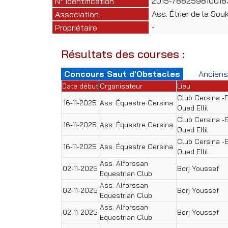
2015-78825981001
N° Identification
Ass. Étrier de la Sou
Association
-
Propriétaire
Résultats des courses :
Concours Saut d'Obstacles
Anciens
Date début
Organisateur
Lieu
Club Cersina -
16-11-2025
Ass. Équestre Cersina
Oued Ellil
Club Cersina -
16-11-2025
Ass. Équestre Cersina
Oued Ellil
Club Cersina -
16-11-2025
Ass. Équestre Cersina
Oued Ellil
Ass. Alforssan
02-11-2025
Borj Youssef
Equestrian Club
Ass. Alforssan
02-11-2025
Borj Youssef
Equestrian Club
Ass. Alforssan
02-11-2025
Borj Youssef
Equestrian Club