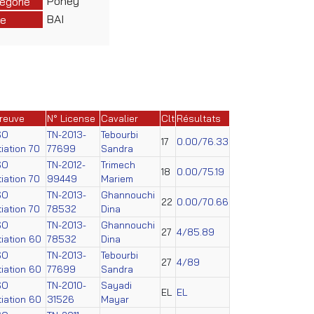
Poney
égorie
BAI
e
reuve
N° License
Cavalier
Clt
Résultats
SO
TN-2013-
Tebourbi
17
0.00/76.33
itiation 70
77699
Sandra
SO
TN-2012-
Trimech
18
0.00/75.19
itiation 70
99449
Mariem
SO
TN-2013-
Ghannouchi
22
0.00/70.66
itiation 70
78532
Dina
SO
TN-2013-
Ghannouchi
27
4/85.89
itiation 60
78532
Dina
SO
TN-2013-
Tebourbi
27
4/89
itiation 60
77699
Sandra
SO
TN-2010-
Sayadi
EL
EL
itiation 60
31526
Mayar