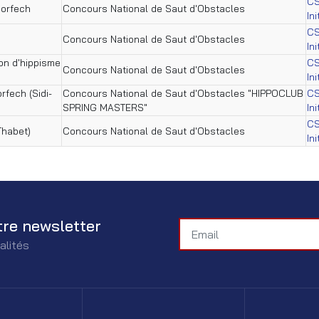
C
horfech
Concours National de Saut d'Obstacles
In
C
Concours National de Saut d'Obstacles
In
ion d'hippisme
C
Concours National de Saut d'Obstacles
In
rfech (Sidi-
Concours National de Saut d'Obstacles "HIPPOCLUB
C
SPRING MASTERS"
In
C
Thabet)
Concours National de Saut d'Obstacles
In
tre newsletter
alités