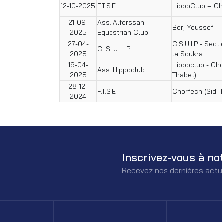
12-10-2025
F.T.S.E
HippoClub – C
21-09-
Ass. Alforssan
Borj Youssef
2025
Equestrian Club
27-04-
C.S.U.I.P - Sect
C. S. U. I .P
2025
la Soukra
19-04-
Hippoclub - Cho
Ass. Hippoclub
2025
Thabet)
28-12-
F.T.S.E
Chorfech (Sidi-
2024
Inscrivez-vous à no
Recevez nos dernières actu