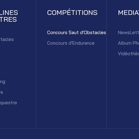
LINES
COMPÉTITIONS
MEDI
TRES
Concours Saut d'Obstacles
NewsLett
tacles
Concours d'Endurance
Album Ph
Vidéothè
ing
es
équestre