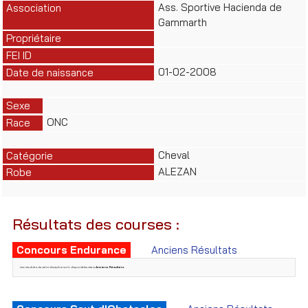
Ass. Sportive Hacienda de
Association
Gammarth
Propriétaire
FEI ID
01-02-2008
Date de naissance
Sexe
ONC
Race
Cheval
Catégorie
ALEZAN
Robe
Résultats des courses :
Concours Endurance
Anciens Résultats
Les résultats de cette discipline sont disponibles dans
Anciens Résultats
.