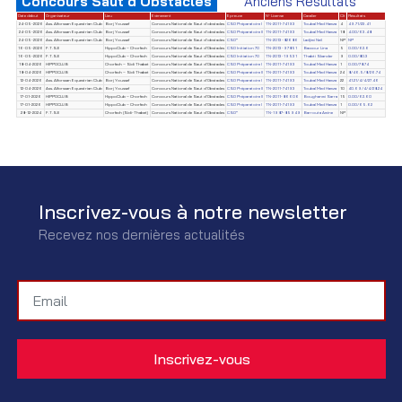
Concours Saut d'Obstacles
Anciens Résultats
Date début
Organisateur
Lieu
Evènement
Epreuve
N° License
Cavalier
Clt
Résultats
24-05-2026
Ass. Alforssan Equestrian Club
Borj Youssef
Concours National de Saut d'obstacles
CSO Préparatoire I
TN-2011-74193
Toubal Med Hamza
4
49.71/23.41
24-05-2026
Ass. Alforssan Equestrian Club
Borj Youssef
Concours National de Saut d'obstacles
CSO Préparatoire II
TN-2011-74193
Toubal Med Hamza
18
4.00/63.48
24-05-2026
Ass. Alforssan Equestrian Club
Borj Youssef
Concours National de Saut d'obstacles
CSO*
TN-2013-82686
Ladjimi Neil
NP
NP
16-05-2026
F.T.S.E
HippoClub – Chorfech
Concours National de Saut d'Obstacles
CSO Initiation 70
TN-2013-97851
Baccour Lina
5
0.00/62.6
16-05-2026
F.T.S.E
HippoClub – Chorfech
Concours National de Saut d'Obstacles
CSO Initiation 70
TN-2013-19531
Thabti Skander
9
0.00/80.3
18-04-2026
HIPPOCLUB
Chorfech – Sidi Thabet
Concours National de Saut d'Obstacles
CSO Préparatoire I
TN-2011-74193
Toubal Med Hamza
1
0.00/78.74
18-04-2026
HIPPOCLUB
Chorfech – Sidi Thabet
Concours National de Saut d'Obstacles
CSO Préparatoire II
TN-2011-74193
Toubal Med Hamza
24
8/46.5/8/26.74
12-04-2026
Ass. Alforssan Equestrian Club
Borj Youssef
Concours National de Saut d'Obstacles
CSO Préparatoire I
TN-2011-74193
Toubal Med Hamza
22
41.21/4/4/27.46
12-04-2026
Ass. Alforssan Equestrian Club
Borj Youssef
Concours National de Saut d'Obstacles
CSO Préparatoire II
TN-2011-74193
Toubal Med Hamza
10
40.69/4/4/28.24
17-01-2026
HIPPOCLUB
HippoClub – Chorfech
Concours National de Saut d'Obstacles
CSO Préparatoire II
TN-2011-86606
Boughanmi Sarra
15
0.00/62.60
17-01-2026
HIPPOCLUB
HippoClub – Chorfech
Concours National de Saut d'Obstacles
CSO Préparatoire I
TN-2011-74193
Toubal Med Hamza
1
0.00/65.62
28-12-2024
F.T.S.E
Chorfech (Sidi-Thabet)
Concours National de Saut d'Obstacles
CSO*
TN-1987-85949
Barrouta Amine
NP
Inscrivez-vous à notre newsletter
Recevez nos dernières actualités