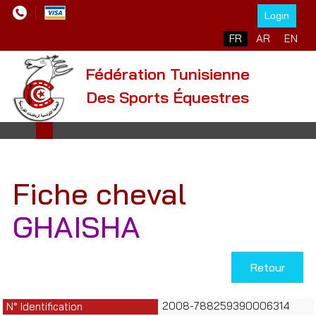
Login
Sélectionnez votre l
FR
AR
EN
Fédération Tunisienne
Des Sports Équestres
Fiche cheval
GHAISHA
Retour
2008-788259390006314
N° Identification