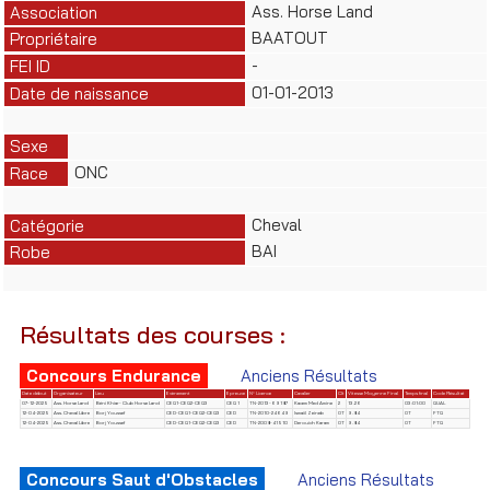
Ass. Horse Land
Association
BAATOUT
Propriétaire
-
FEI ID
01-01-2013
Date de naissance
Sexe
ONC
Race
Cheval
Catégorie
BAI
Robe
Résultats des courses :
Concours Endurance
Anciens Résultats
Date début
Organisateur
Lieu
Evènement
Epreuve
N° Licence
Cavalier
Clt
Vitesse Moyenne Final
Temps final
Code Résultat
07-12-2025
Ass. Horse Land
Béni Khiar- Club Horse Land
CEQ1-CEQ2-CEQ3
CEQ 1
TN-2013-69187
Kacem Med Amine
2
13.26
03:01:00
QUAL
12-04-2025
Ass. Cheval Libre
Borj Youssef
CED-CEQ1-CEQ2-CEQ3
CED
TN-2010-24649
Ismaiil Zeineb
OT
9.84
OT
FTQ
12-04-2025
Ass. Cheval Libre
Borj Youssef
CED-CEQ1-CEQ2-CEQ3
CED
TN-2008-41510
Derouich Karam
OT
9.84
OT
FTQ
Concours Saut d'Obstacles
Anciens Résultats