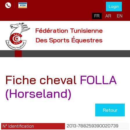
Login
Sélectionnez votre l
FR
AR
EN
Fédération Tunisienne
Des Sports Équestres
Fiche cheval
FOLLA
(Horseland)
Retour
2013-788259390020739
N° Identification