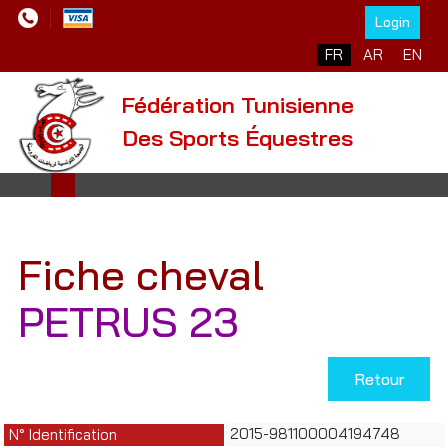
Login
Sélectionnez votre l
FR
AR
EN
Fédération Tunisienne
Des Sports Équestres
Fiche cheval
PETRUS 23
Retour
2015-981100004194748
N° Identification