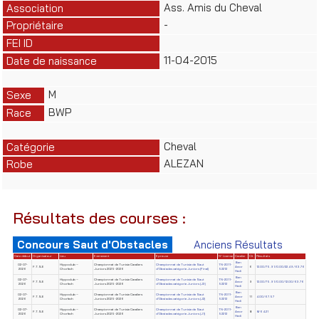
Ass. Amis du Cheval
Association
-
Propriétaire
FEI ID
11-04-2015
Date de naissance
M
Sexe
BWP
Race
Cheval
Catégorie
ALEZAN
Robe
Résultats des courses :
Concours Saut d'Obstacles
Anciens Résultats
Date début
Organisateur
Lieu
Evènement
Epreuve
N° License
Cavalier
Clt
Résultats
Ben
02-07-
Hippoclub –
Championnat de Tunisie Cavaliers
Championnat de Tunisie de Saut
TN-2011-
F.T.S.E
Amor
6
12.00/75.91/0.00/22.49/63.76
2026
Chorfech
Juniors 2025-2026
d'Obstacles catégorie Juniors (Final)
52212
Hedi
Ben
02-07-
Hippoclub –
Championnat de Tunisie Cavaliers
Championnat de Tunisie de Saut
TN-2011-
F.T.S.E
Amor
9
12.00/75.91/0.00/12.00/63.76
2026
Chorfech
Juniors 2025-2026
d'Obstacles catégorie Juniors (J3)
52212
Hedi
Ben
02-07-
Hippoclub –
Championnat de Tunisie Cavaliers
Championnat de Tunisie de Saut
TN-2011-
F.T.S.E
Amor
11
4.00/67.57
2026
Chorfech
Juniors 2025-2026
d'Obstacles catégorie Juniors (J2)
52212
Hedi
Ben
02-07-
Hippoclub –
Championnat de Tunisie Cavaliers
Championnat de Tunisie de Saut
TN-2011-
F.T.S.E
Amor
8
8/64.21
2026
Chorfech
Juniors 2025-2026
d'Obstacles catégorie Juniors (J1)
52212
Hedi