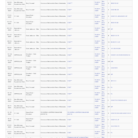
Ben
24-05-
Ass. Alforssan
TN-2011-
Borj Youssef
Concours National de Saut d'obstacles
CSO***
Amor
6
8.00/62.41
2026
Equestrian Club
52212
Hedi
Ben
24-05-
Ass. Alforssan
TN-2011-
Borj Youssef
Concours National de Saut d'obstacles
CSO**
Amor
9
0.00/85.03
2026
Equestrian Club
52212
Hedi
Ben
17-05-
HippoClub –
TN-2011-
F.T.S.E
Concours National de Saut d'Obstacles
CSO**
Amor
5
0.00/66.48/4.00/36.27
2026
Chorfech
52212
Hedi
Ben
15-05-
HippoClub –
TN-2011-
F.T.S.E
Concours National de Saut d'Obstacles
CSO**
Amor
9
8.00/63.22
2026
Chorfech
52212
Hedi
Ben
03-05-
Association
TN-2011-
Club Jaafoura - Sfax
Concours National de Saut d'Obstacles
CSO***
Amor
NP
NP
2026
Jafoura
52212
Hedi
Ben
03-05-
Association
TN-2011-
Club Jaafoura - Sfax
Concours National de Saut d'Obstacles
CSO**
Amor
8
8.00/59.76
2026
Jafoura
52212
Hedi
Ben
02-05-
Association
TN-2011-
Club Jaafoura - Sfax
Concours National de Saut d'Obstacles
CSO***
Amor
14
20.00/69.49
2026
Jafoura
52212
Hedi
Ben
02-05-
Association
TN-2011-
Club Jaafoura - Sfax
Concours National de Saut d'Obstacles
CSO**
Amor
4
65.00/60.28
2026
Jafoura
52212
Hedi
Ben
19-04-
Chorfech – Sidi
TN-2011-
HIPPOCLUB
Concours National de Saut d'Obstacles
CSO**
Amor
5
0.00/31.49/0.00/0.00/24.14
2026
Thabet
52212
Hedi
Ben
19-04-
Chorfech – Sidi
TN-2011-
HIPPOCLUB
Concours National de Saut d'Obstacles
CSO***
Amor
AB
AB
2026
Thabet
52212
Hedi
Ben
18-04-
Chorfech – Sidi
TN-2011-
HIPPOCLUB
Concours National de Saut d'Obstacles
CSO**
Amor
2
0.00/72.13
2026
Thabet
52212
Hedi
Ben
18-04-
Chorfech – Sidi
TN-2011-
HIPPOCLUB
Concours National de Saut d'Obstacles
CSO***
Amor
NP
NP
2026
Thabet
52212
Hedi
Ben
12-04-
Ass. Alforssan
TN-2011-
Borj Youssef
Concours National de Saut d'Obstacles
CSO**
Amor
10
8/66.5
2026
Equestrian Club
52212
Hedi
Ben
11-04-
Ass. Alforssan
TN-2011-
Borj Youssef
Concours National de Saut d'Obstacles
CSO*
Amor
EL
EL
2026
Equestrian Club
52212
Hedi
Ben
16-01-
HippoClub –
TN-2011-
HIPPOCLUB
Concours National de Saut d'Obstacles
CSO**
Amor
EL
EL
2026
Chorfech
52212
Hedi
Ben
02-11-
Ass. Alforssan
TN-2011-
Borj Youssef
Concours National de Saut d'Obstacles
CSO**
Amor
3
0.00/71.31/12.00/34.38
2025
Equestrian Club
52212
Hedi
Ben
02-11-
Ass. Alforssan
TN-2011-
Borj Youssef
Concours National de Saut d'Obstacles
CSO*
Amor
NP
NP
2025
Equestrian Club
52212
Hedi
Ben
19-10-
HippoClub –
FEI WORLD JUMPING CHALLENGE
FEI WORLD JUMPING CHALLENGE
TN-2011-
F.T.S.E
Amor
6
0.00/63.32/4.00/4.00/51.36
2025
Chorfech
(EVENT 3)
(CAT.C)
52212
Hedi
Ben
12-10-
HippoClub –
TN-2011-
F.T.S.E
Concours National de Saut d'Obstacles
CSO*
Amor
2
0.00/55.47
2025
Chorfech
52212
Hedi
Ben
21-09-
Ass. Alforssan
TN-2011-
Borj Youssef
Concours National de Saut d'Obstacles
CSO**
Amor
1
62.97/33.76
2025
Equestrian Club
52212
Hedi
Ben
21-09-
Ass. Alforssan
TN-2011-
Borj Youssef
Concours National de Saut d'Obstacles
CSO*
Amor
EL
EL
2025
Equestrian Club
52212
Hedi
Championnat de Tunisie de Saut
Ben