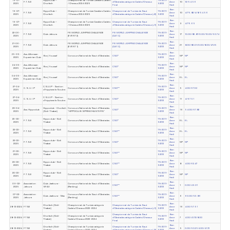
19-07-
HippoClub –
Championnat de Tunisie Cavaliers Cadets
TN-2011-
F.T.S.E
d'Obstacles catégorie Cadets/Chevaux
Amor
10
12/54.56
2025
Chorfech
/ Chevaux 2024-2025
52212
Final
Hedi
Ben
19-07-
HippoClub –
Championnat de Tunisie Cavaliers Cadets
Championnat de Tunisie de Saut
TN-2011-
F.T.S.E
Amor
10
4/75.82/4/8/54.56
2025
Chorfech
/ Chevaux 2024-2025
d'Obstacles catégorie Cadets/Chevaux (J2)
52212
Hedi
Ben
19-07-
HippoClub –
Championnat de Tunisie Cavaliers Cadets
Championnat de Tunisie de Saut
TN-2011-
F.T.S.E
Amor
9
4/76.65
2025
Chorfech
/ Chevaux 2024-2025
d'Obstacles catégorie Cadets/Chevaux (J1)
52212
Hedi
Ben
22-06-
FEI WORLD JUMPING CHALLENGE
FEI WORLD JUMPING CHALLENGE
TN-2011-
F.T.S.E
Club Jafoura
Amor
17
10.00/83.87/0.00/10.00/50.74
2025
(EVENT 2)
(CAT.C)
52212
Hedi
Ben
21-06-
FEI WORLD JUMPING CHALLENGE
FEI WORLD JUMPING CHALLENGE
TN-2011-
F.T.S.E
Club Jafoura
Amor
21
8.00/80.01/0.00/8.00/47.25
2025
(EVENT 1)
(CAT.C)
52212
Hedi
Ben
25-05-
Ass. Alforssan
TN-2011-
Borj Youssef
Concours National de Saut d'Obstacles
CSO*
Amor
NP
NP
2025
Equestrian Club
52212
Hedi
Ben
24-05-
Ass. Alforssan
TN-2011-
Borj Youssef
Concours National de Saut d'Obstacles
CSO*
Amor
NP
NP
2025
Equestrian Club
52212
Hedi
Ben
04-05-
Ass. Alforssan
TN-2011-
Borj Youssef
Concours National de Saut d'Obstacles
CSO*
Amor
EL
EL
2025
Equestrian Club
52212
Hedi
Ben
27-04-
C.S.U.I.P - Section
TN-2011-
C. S. U. I .P
Concours National de Saut d'Obstacles
CSO**
Amor
5
4.00/67.32
2025
d'hippisme la Soukra
52212
Hedi
Ben
27-04-
C.S.U.I.P - Section
TN-2011-
C. S. U. I .P
Concours National de Saut d'Obstacles
CSO*
Amor
11
4/67.51
2025
d'hippisme la Soukra
52212
Hedi
Ben
20-04-
Hippoclub - Chorfech
Concours National de Saut d'Obstacles
TN-2011-
Ass. Hippoclub
CSO*
Amor
16
54.00/67.82
2025
(Sidi-Thabet)
"HIPPOCLUB SPRING MASTERS"
52212
Hedi
Ben
23-03-
Hippo club–Sidi
TN-2011-
F.T.S.E
Concours National de Saut D'Obstacles
CSO*
Amor
EL
EL
2025
Thabet
52212
Hedi
Ben
22-03-
Hippo club–Sidi
TN-2011-
F.T.S.E
Concours National de Saut D'Obstacles
CSO**
Amor
EL
EL
2025
Thabet
52212
Hedi
Ben
22-03-
Hippo club–Sidi
TN-2011-
F.T.S.E
Concours National de Saut D'Obstacles
CSO*
Amor
NP
NP
2025
Thabet
52212
Hedi
Ben
21-03-
Hippo club–Sidi
TN-2011-
F.T.S.E
Concours National de Saut D'Obstacles
CSO**
Amor
NP
NP
2025
Thabet
52212
Hedi
Ben
20-03-
Hippo club–Sidi
TN-2011-
F.T.S.E
Concours National de Saut D'Obstacles
CSO**
Amor
8
4.00/62.47
2025
Thabet
52212
Hedi
Ben
20-03-
Hippo club–Sidi
TN-2011-
F.T.S.E
Concours National de Saut D'Obstacles
CSO*
Amor
NP
NP
2025
Thabet
52212
Hedi
Ben
09-02-
Association
Club Jaafoura -
Concours National de Saut d'Obstacles
TN-2011-
CSO**
Amor
1
0.00/49.01
2025
Jafoura
SFAX
(Ranking)
52212
Hedi
Ben
07-02-
Association
Concours National de Saut d'Obstacles
TN-2011-
Club Jaafoura - Sfax
CSO**
Amor
6
60.00/53.86
2025
Jafoura
(Ranking)
52212
Hedi
Ben
Chorfech (Sidi-
Championnat de Tunisie catégorie
Championnat de Tunisie de Saut
TN-2011-
28-12-2024
FTSE
Amor
16
4.00/57.51
Thabet)
Cadets/Chevaux 2023-2024
d'Obstacles catégorie Cadets/Chevaux (J1)
52212
Hedi
Championnat de Tunisie de Saut
Ben
Chorfech (Sidi-
Championnat de Tunisie catégorie
TN-2011-
28-12-2024
FTSE
d'Obstacles catégorie Cadets/Chevaux
Amor
7
4.00/41.72/8.00
Thabet)
Cadets/Chevaux 2023-2024
52212
Final
Hedi
Ben
Chorfech (Sidi-
Championnat de Tunisie catégorie
Championnat de Tunisie de Saut
TN-2011-
28-12-2024
FTSE
Amor
5
0.00/50.21/4.00/41.72
Thabet)
Cadets/Chevaux 2023-2024
d'Obstacles catégorie Cadets/Chevaux (J2)
52212