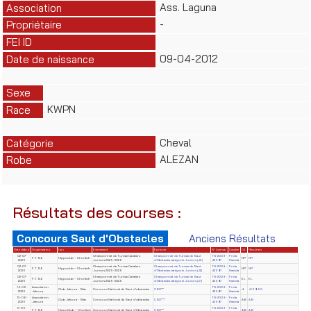
Ass. Laguna
Association
-
Propriétaire
FEI ID
09-04-2012
Date de naissance
Sexe
KWPN
Race
Cheval
Catégorie
ALEZAN
Robe
Résultats des courses :
Concours Saut d'Obstacles
Anciens Résultats
Date début
Organisateur
Lieu
Evènement
Epreuve
N° License
Cavalier
Clt
Résultats
02-07-
Championnat de Tunisie Cavaliers
Championnat de Tunisie de Saut
TN-2009-
Frida
F.T.S.E
Hippoclub – Chorfech
NP
NP
2026
Juniors 2025-2026
d'Obstacles catégorie Juniors (J3)
42987
Hamida
02-07-
Championnat de Tunisie Cavaliers
Championnat de Tunisie de Saut
TN-2009-
Frida
F.T.S.E
Hippoclub – Chorfech
NP
NP
2026
Juniors 2025-2026
d'Obstacles catégorie Juniors (J2)
42987
Hamida
02-07-
Championnat de Tunisie Cavaliers
Championnat de Tunisie de Saut
TN-2009-
Frida
F.T.S.E
Hippoclub – Chorfech
EL
EL
2026
Juniors 2025-2026
d'Obstacles catégorie Juniors (J1)
42987
Hamida
14-06-
Association
TN-2009-
Frida
Club Jafoura - Sfax
Concours National de Saut d'obstacles
CSO**
4
4/58.50
2026
Jafoura
42987
Hamida
13-06-
Association
TN-2009-
Frida
Club Jafoura - Sfax
Concours National de Saut d'obstacles
CSO***
AB
AB
2026
Jafoura
42987
Hamida
17-05-
TN-2009-
Frida
F.T.S.E
HippoClub – Chorfech
Concours National de Saut d'Obstacles
CSO**
AB
AB