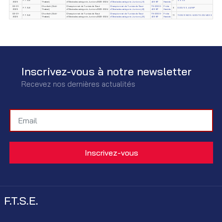
F.T.S.E
7
59.53
2025
Thabet)
d'Obstacles catégorie Juniors 2023-2024
d'Obstacles catégorie Juniors (J1)
42987
Hamida
02-01-
Chorfech (Sidi-
Championnat de Tunisie de Saut
Championnat de Tunisie de Saut
TN-2009-
Frida
F.T.S.E
9
0.00/55.44/NP
2025
Thabet)
d'Obstacles catégorie Juniors 2023-2024
d'Obstacles catégorie Juniors (J2)
42987
Hamida
02-01-
Chorfech (Sidi-
Championnat de Tunisie de Saut
Championnat de Tunisie de Saut
TN-2009-
Frida
F.T.S.E
11
11.00/68.05/4.00/15.00/42.39
2025
Thabet)
d'Obstacles catégorie Juniors 2023-2024
d'Obstacles catégorie Juniors (J3)
42987
Hamida
Inscrivez-vous à notre newsletter
Recevez nos dernières actualités
F.T.S.E.