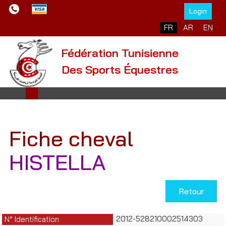
Login
Sélectionnez votre l
FR
AR
EN
Fédération Tunisienne
Des Sports Équestres
Fiche cheval
HISTELLA
Retour
2012-528210002514303
N° Identification