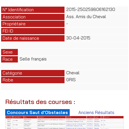
2015-250259806162130
N° Identification
Ass. Amis du Cheval
Association
-
Propriétaire
FEI ID
30-04-2015
Date de naissance
Sexe
Selle français
Race
Cheval
Catégorie
GRIS
Robe
Résultats des courses :
Concours Saut d'Obstacles
Anciens Résultats
Date début
Organisateur
Lieu
Evènement
Epreuve
N° License
Cavalier
Clt
Résultats
02-07-
HippoClub –
Championnat de Tunisie Classiques "Amateurs"
Championnat de Tunisie de Saut
TN-2004-
Dammak
F.T.S.E
21
EL
2026
Chorfech
2025-2026
d'Obstacles "Classique" Final
56554
Med Amir
02-07-
HippoClub –
Championnat de Tunisie Classiques "Amateurs"
Championnat de Tunisie de Saut
TN-2004-
Dammak
F.T.S.E
EL
EL
2026
Chorfech
2025-2026
d'Obstacles "Classique" (J3)
56554
Med Amir
02-07-
HippoClub –
Championnat de Tunisie Classiques "Amateurs"
Championnat de Tunisie de Saut
TN-2004-
Dammak