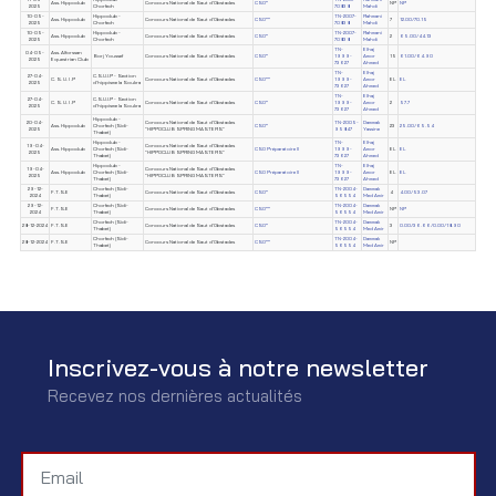
Ass. Hippoclub
Concours National de Saut d'Obstacles
CSO*
NP
NP
2025
Chorfech
70838
Mahdi
10-05-
Hippoclub -
TN-2007-
Rahmani
Ass. Hippoclub
Concours National de Saut d'Obstacles
CSO**
7
12.00/70.15
2025
Chorfech
70838
Mahdi
10-05-
Hippoclub -
TN-2007-
Rahmani
Ass. Hippoclub
Concours National de Saut d'Obstacles
CSO*
2
65.00/44.13
2025
Chorfech
70838
Mahdi
TN-
Elhaj
04-05-
Ass. Alforssan
Borj Youssef
Concours National de Saut d'Obstacles
CSO*
1999-
Amor
15
61.00/64.90
2025
Equestrian Club
73627
Ahmed
TN-
Elhaj
27-04-
C.S.U.I.P - Section
C. S. U. I .P
Concours National de Saut d'Obstacles
CSO**
1999-
Amor
EL
EL
2025
d'hippisme la Soukra
73627
Ahmed
TN-
Elhaj
27-04-
C.S.U.I.P - Section
C. S. U. I .P
Concours National de Saut d'Obstacles
CSO*
1999-
Amor
2
57.7
2025
d'hippisme la Soukra
73627
Ahmed
Hippoclub -
20-04-
Concours National de Saut d'Obstacles
TN-2005-
Dammak
Ass. Hippoclub
Chorfech (Sidi-
CSO*
23
25.00/65.54
2025
"HIPPOCLUB SPRING MASTERS"
95847
Yassine
Thabet)
Hippoclub -
TN-
Elhaj
19-04-
Concours National de Saut d'Obstacles
Ass. Hippoclub
Chorfech (Sidi-
CSO Préparatoire II
1999-
Amor
EL
EL
2025
"HIPPOCLUB SPRING MASTERS"
Thabet)
73627
Ahmed
Hippoclub -
TN-
Elhaj
19-04-
Concours National de Saut d'Obstacles
Ass. Hippoclub
Chorfech (Sidi-
CSO Préparatoire II
1999-
Amor
EL
EL
2025
"HIPPOCLUB SPRING MASTERS"
Thabet)
73627
Ahmed
29-12-
Chorfech (Sidi-
TN-2004-
Dammak
F.T.S.E
Concours National de Saut d'Obstacles
CSO*
4
4.00/53.07
2024
Thabet)
56554
Med Amir
29-12-
Chorfech (Sidi-
TN-2004-
Dammak
F.T.S.E
Concours National de Saut d'Obstacles
CSO**
NP
NP
2024
Thabet)
56554
Med Amir
Chorfech (Sidi-
TN-2004-
Dammak
28-12-2024
F.T.S.E
Concours National de Saut d'Obstacles
CSO*
3
0.00/36.66/0.00/18.90
Thabet)
56554
Med Amir
Chorfech (Sidi-
TN-2004-
Dammak
28-12-2024
F.T.S.E
Concours National de Saut d'Obstacles
CSO**
NP
Thabet)
56554
Med Amir
Inscrivez-vous à notre newsletter
Recevez nos dernières actualités