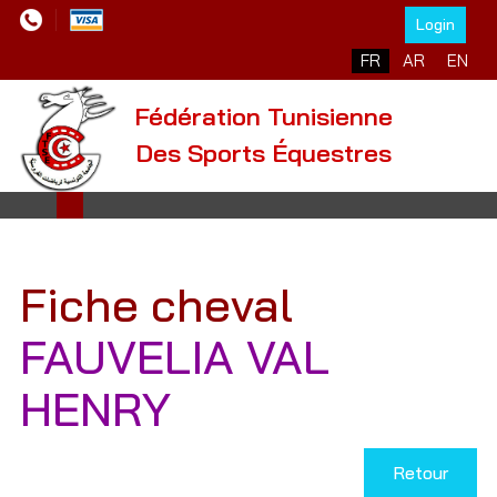
Login
Sélectionnez votre l
FR
AR
EN
Fédération Tunisienne
Des Sports Équestres
Fiche cheval
FAUVELIA VAL
HENRY
Retour