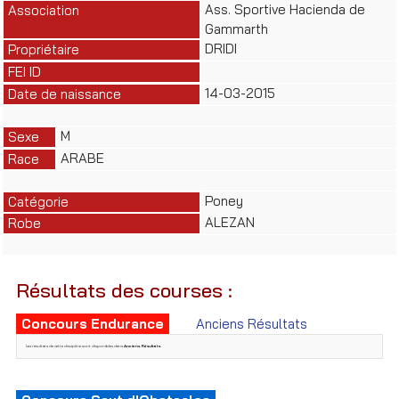
Ass. Sportive Hacienda de
Association
Gammarth
DRIDI
Propriétaire
FEI ID
14-03-2015
Date de naissance
M
Sexe
ARABE
Race
Poney
Catégorie
ALEZAN
Robe
Résultats des courses :
Concours Endurance
Anciens Résultats
Les résultats de cette discipline sont disponibles dans
Anciens Résultats
.