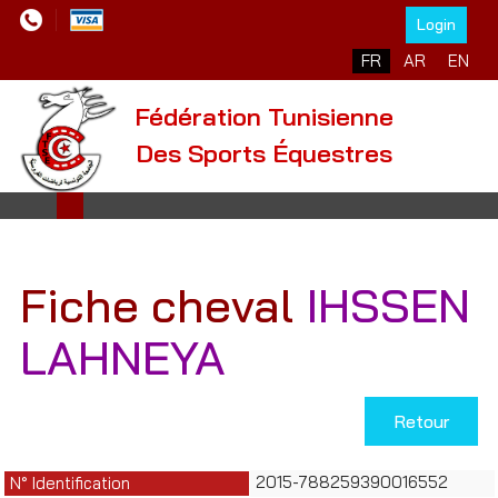
Login
Sélectionnez votre l
FR
AR
EN
Fédération Tunisienne
Des Sports Équestres
Fiche cheval
IHSSEN
LAHNEYA
Retour
2015-788259390016552
N° Identification