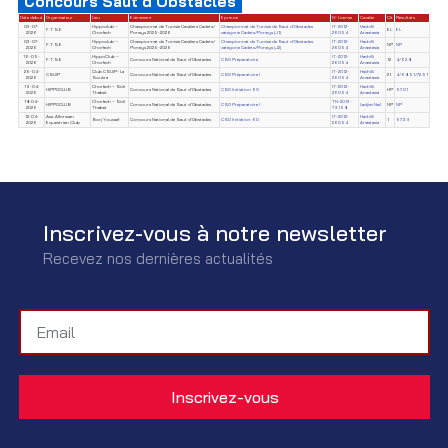
Concours Saut d'Obstacles
Date début
Organisateur
Lieu
Evènement
Epreuve
N° License
Cavalier
Clt
Résultats
03-07-
Hippoclub –
Championnat de Tunisie Cavaliers Cadets/
Championnat de Tunisie de Saut d'Obstacles
IT-2012-
Hachilli
F.T.S.E
EL
EL
2026
Chorfech
Poneys 2025-2026
catégorie Cadets/Poneys (J1)
26054
Anastasia
03-07-
Hippoclub –
Championnat de Tunisie Cavaliers Cadets/
Championnat de Tunisie de Saut d'Obstacles
IT-2012-
Hachilli
F.T.S.E
NP
NP
2026
Chorfech
Poneys 2025-2026
catégorie Cadets/Poneys (J2)
26054
Anastasia
16-05-
HippoClub –
IT-2012-
Hachilli
F.T.S.E
Concours National de Saut d'Obstacles
CSO Préparatoire
12
4/62.8
2026
Chorfech
26054
Anastasia
26-04-
Club CSUIP- La
IT-2012-
Hachilli
CSUIP
Concours National de Saut d'Obstacles
CSO Préparatoire I
21
4/68.51/72.51
2026
Soukra
26054
Anastasia
19-04-
Chorfech – Sidi
IT-2012-
Hachilli
HIPPOCLUB
Concours National de Saut d'Obstacles
CSO Initiation 60
HP
57.01
2026
Thabet
26054
Anastasia
18-04-
Chorfech – Sidi
TN-2013-
HIPPOCLUB
Concours National de Saut d'Obstacles
CSO Préparatoire I
Ladjimi Neil
NP
NP
2026
Thabet
79158
12-04-
Ass. Alforssan
IT-2012-
Hachilli
Borj Youssef
Concours National de Saut d'Obstacles
CSO Initiation 60
1
67.39
2026
Equestrian Club
26054
Anastasia
Inscrivez-vous à notre newsletter
Recevez nos dernières actualités