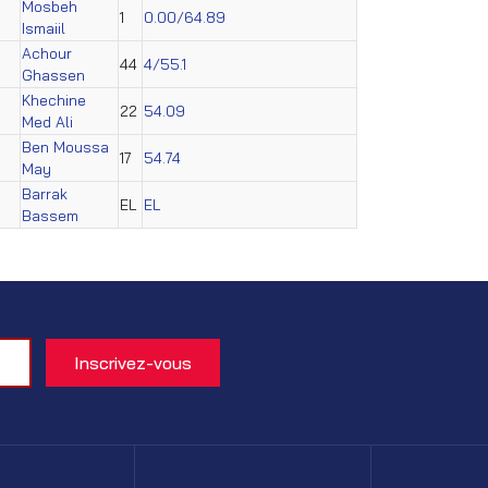
Mosbeh
1
0.00/64.89
Ismaiil
Achour
44
4/55.1
Ghassen
Khechine
22
54.09
Med Ali
Ben Moussa
17
54.74
May
Barrak
EL
EL
Bassem