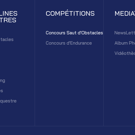
LINES
COMPÉTITIONS
MEDI
TRES
Concours Saut d'Obstacles
NewsLett
tacles
Concours d'Endurance
Album Ph
Vidéothè
ing
es
équestre