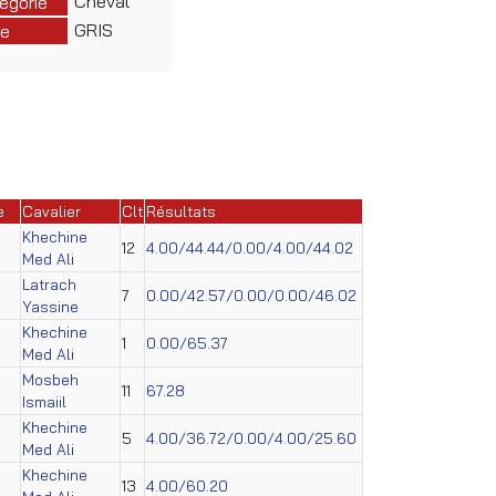
Cheval
égorie
GRIS
e
e
Cavalier
Clt
Résultats
Khechine
12
4.00/44.44/0.00/4.00/44.02
Med Ali
Latrach
7
0.00/42.57/0.00/0.00/46.02
Yassine
Khechine
1
0.00/65.37
Med Ali
Mosbeh
11
67.28
Ismaiil
Khechine
5
4.00/36.72/0.00/4.00/25.60
Med Ali
Khechine
13
4.00/60.20