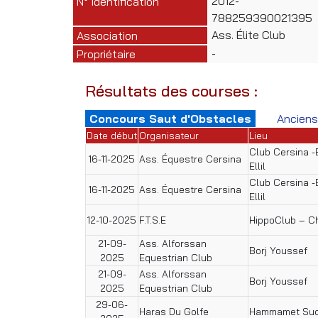
2012-
N° Identification
788259390021395
Ass. Élite Club
Association
-
Propriétaire
Résultats des courses :
Concours Saut d'Obstacles
Anciens
Date début
Organisateur
Lieu
Club Cersina -
16-11-2025
Ass. Équestre Cersina
Ellil
Club Cersina -
16-11-2025
Ass. Équestre Cersina
Ellil
12-10-2025
F.T.S.E
HippoClub – C
21-09-
Ass. Alforssan
Borj Youssef
2025
Equestrian Club
21-09-
Ass. Alforssan
Borj Youssef
2025
Equestrian Club
29-06-
Haras Du Golfe
Hammamet Su