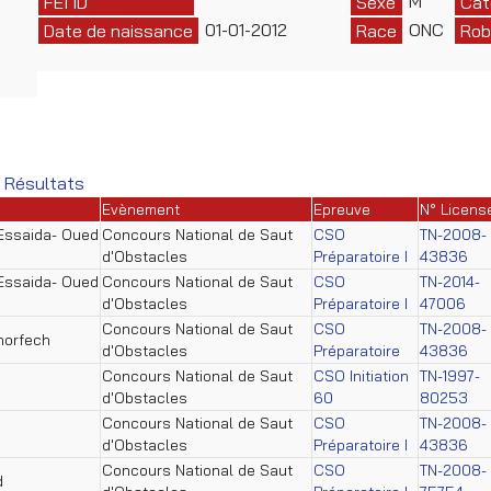
M
FEI ID
Sexe
Cat
01-01-2012
ONC
Date de naissance
Race
Rob
 Résultats
Evènement
Epreuve
N° Licens
Essaida- Oued
Concours National de Saut
CSO
TN-2008-
d'Obstacles
Préparatoire I
43836
Essaida- Oued
Concours National de Saut
CSO
TN-2014-
d'Obstacles
Préparatoire I
47006
Concours National de Saut
CSO
TN-2008-
horfech
d'Obstacles
Préparatoire
43836
Concours National de Saut
CSO Initiation
TN-1997-
d'Obstacles
60
80253
Concours National de Saut
CSO
TN-2008-
d'Obstacles
Préparatoire I
43836
Concours National de Saut
CSO
TN-2008-
d