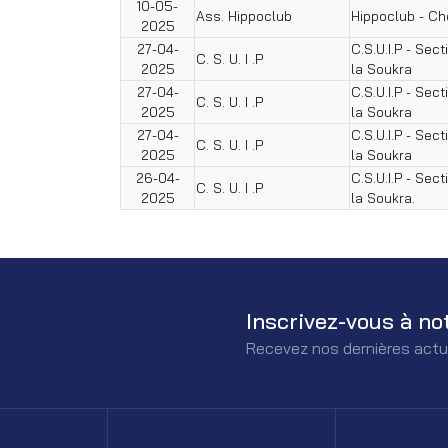
10-05-
Ass. Hippoclub
Hippoclub - Ch
2025
27-04-
C.S.U.I.P - Sec
C. S. U. I .P
2025
la Soukra
27-04-
C.S.U.I.P - Sec
C. S. U. I .P
2025
la Soukra
27-04-
C.S.U.I.P - Sec
C. S. U. I .P
2025
la Soukra
26-04-
C.S.U.I.P - Sec
C. S. U. I .P
2025
la Soukra.
Inscrivez-vous à no
Recevez nos dernières actu