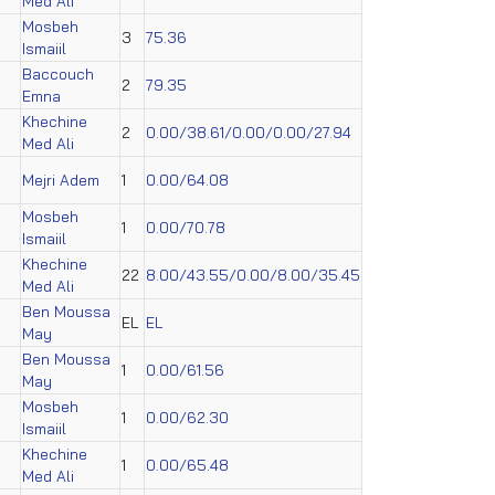
Med Ali
Mosbeh
3
75.36
Ismaiil
Baccouch
2
79.35
Emna
Khechine
2
0.00/38.61/0.00/0.00/27.94
Med Ali
Mejri Adem
1
0.00/64.08
Mosbeh
1
0.00/70.78
Ismaiil
Khechine
22
8.00/43.55/0.00/8.00/35.45
Med Ali
Ben Moussa
EL
EL
May
Ben Moussa
1
0.00/61.56
May
Mosbeh
1
0.00/62.30
Ismaiil
Khechine
1
0.00/65.48
Med Ali