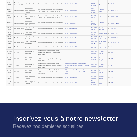
TN-
04-05-
Ass. Alforssan
Hammami
Borj Youssef
Concours National de Saut d'Obstacles
CSO Initiation 60
1995-
1
70.87
2025
Equestrian Club
Asma
13557
Hippoclub -
TN-
20-04-
Concours National de Saut d'Obstacles
Hammami
Ass. Hippoclub
Chorfech (Sidi-
CSO Initiation 60
1995-
27
4.00/63.18
2025
"HIPPOCLUB SPRING MASTERS"
Asma
Thabet)
13557
Hippoclub -
20-04-
Concours National de Saut d'Obstacles
TN-2011-
Ass. Hippoclub
Chorfech (Sidi-
CSO Initiation 60
Jihene Anas
1
0.00/59.65
2025
"HIPPOCLUB SPRING MASTERS"
82329
Thabet)
Hippoclub -
TN-
20-04-
Concours National de Saut d'Obstacles
Hammami
Ass. Hippoclub
Chorfech (Sidi-
CSO Initiation 70
1995-
1
0.00/58.51
2025
"HIPPOCLUB SPRING MASTERS"
Asma
Thabet)
13557
16-02-
Béni Khiar- Club
TN-2010-
Kouki
Ass. Horse Land
Concours National de Saut d'Obstacles
CSO Préparatoire I
17
12.00/72.11
2025
Horse Land
86458
Youssef
16-02-
Béni Khiar- Club
TN-2011-
Ass. Horse Land
Concours National de Saut d'Obstacles
CSO Initiation 60
Jihene Anas
1
0.00/61.49
2025
Horse Land
82329
16-02-
Béni Khiar- Club
TN-2006-
Bellili
Ass. Horse Land
Concours National de Saut d'Obstacles
CSO Initiation 70
3
0.00/76.74
2025
Horse Land
39912
Hibatouallah
15-02-
Béni Khiar - Club
TN-2010-
Ayari Med
Ass. Horse Land
Concours National de Saut d'Obstacles
CSO Initiation 60
2
4.00/79.90
2025
Horse Land
27318
Ali
15-02-
Béni Khiar - Club
TN-2006-
Bellili
Ass. Horse Land
Concours National de Saut d'Obstacles
CSO Initiation 60
EL
EL
2025
Horse Land
39912
Hibatouallah
Championnat de Tunisie de Saut
04-01-
HippoClub –
TN-2012-
Oueslati
F.T.S.E
d'Obstacles catégorie Cadets/Poneys
NP
NP
2025
Chorfech
84941
Zayd
2023-2024
Championnat de Tunisie de Saut
04-01-
HippoClub –
TN-2012-
Oueslati
F.T.S.E
d'Obstacles catégorie Cadets/Poneys
NP
NP
2025
Chorfech
84941
Zayd
2023-2024
Championnat de Tunisie de Saut
Championnat de Tunisie de Saut
04-01-
HippoClub –
TN-2012-
Oueslati
F.T.S.E
d'Obstacles catégorie Cadets/Poneys
d'Obstacles catégorie Cadets/Poneys
NP
NP
2025
Chorfech
84941
Zayd
2023-2024
(J2)
Championnat de Tunisie de Saut
Championnat de Tunisie de Saut
04-01-
HippoClub –
TN-2012-
Oueslati
F.T.S.E
d'Obstacles catégorie Cadets/Poneys
d'Obstacles catégorie Cadets/Poneys
NP
NP
2025
Chorfech
84941
Zayd
2023-2024
(J1)
29-12-
Chorfech (Sidi-
TN-2012-
Oueslati
F.T.S.E
Concours National de Saut d'Obstacles
CSO Préparatoire
EL
EL
2024
Thabet)
84941
Zayd
TN-
29-12-
Chorfech (Sidi-
Hammami
F.T.S.E
Concours National de Saut d'Obstacles
CSO Initiation 60
1995-
NP
NP
2024
Thabet)
Asma
13557
Inscrivez-vous à notre newsletter
Recevez nos dernières actualités