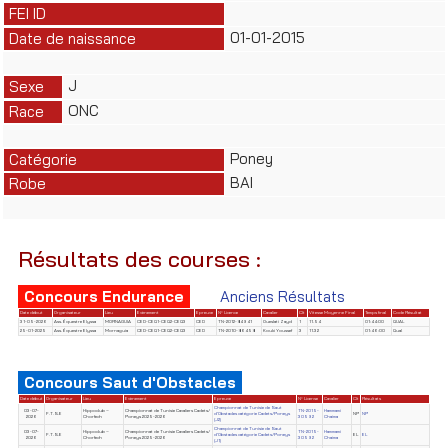
FEI ID
01-01-2015
Date de naissance
J
Sexe
ONC
Race
Poney
Catégorie
BAI
Robe
Résultats des courses :
Concours Endurance
Anciens Résultats
Date début
Organisateur
Lieu
Evènement
Epreuve
N° Licence
Cavalier
Clt
Vitesse Moyenne Final
Temps final
Code Résultat
31-05-2026
Ass. Équestre Elyssa
MORNAGUIA
CED-CEQ1-CEQ2-CEQ3
CED
TN-2012-84941
Oueslati Zayd
1
11.54
01:44:00
QUAL
25-01-2025
Ass. Équestre Elyssa
Mornaguia
CED-CEQ1-CEQ2-CEQ3
CED
TN-2010-86458
Kouki Youssef
3
11.32
01:46:00
Qual
Concours Saut d'Obstacles
Date début
Organisateur
Lieu
Evènement
Epreuve
N° License
Cavalier
Clt
Résultats
Championnat de Tunisie de Saut
03-07-
Hippoclub –
Championnat de Tunisie Cavaliers Cadets/
TN-2015-
Hammami
F.T.S.E
d'Obstacles catégorie Cadets/Poneys
NP
NP
2026
Chorfech
Poneys 2025-2026
30592
Chaima
(J2)
Championnat de Tunisie de Saut
03-07-
Hippoclub –
Championnat de Tunisie Cavaliers Cadets/
TN-2015-
Hammami
F.T.S.E
d'Obstacles catégorie Cadets/Poneys
EL
EL
2026
Chorfech
Poneys 2025-2026
30592
Chaima
(J1)