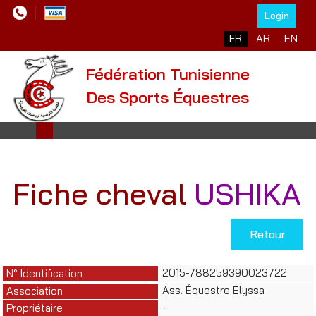
Login
Sélectionnez votre l
FR
AR
EN
Fédération Tunisienne
Des Sports Équestres
Fiche cheval
USHIKA
Retour
2015-788259390023722
N° Identification
Ass. Équestre Elyssa
Association
-
Propriétaire