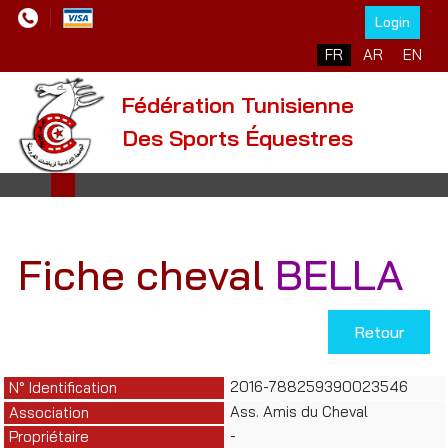
Login
Sélectionnez votre l
FR
AR
EN
Fédération Tunisienne
Des Sports Équestres
Fiche cheval
BELLA
Retour
2016-788259390023546
N° Identification
Ass. Amis du Cheval
Association
-
Propriétaire