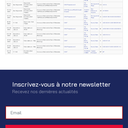
74587
Hippoclub -
TN-
20-04-
Concours National de Saut d'Obstacles
Bouzguenda
Ass. Hippoclub
Chorfech (Sidi-
CSO Préparatoire II
2009-
34
4/41.4
2025
"HIPPOCLUB SPRING MASTERS"
Baya
Thabet)
37841
Hippoclub -
Ben
19-04-
Concours National de Saut d'Obstacles
CSO* (Épreuve RELAIS Qualif /
TN-2011-
Ass. Hippoclub
Chorfech (Sidi-
Mahmoud
46
4/68.38
2025
"HIPPOCLUB SPRING MASTERS"
Compet)
48829
Thabet)
Sophia
Hippoclub -
TN-
19-04-
Concours National de Saut d'Obstacles
Bouzguenda
Ass. Hippoclub
Chorfech (Sidi-
CSO Préparatoire II
2009-
14
0.00/37.89/0.00/0.00/28.62
2025
"HIPPOCLUB SPRING MASTERS"
Baya
Thabet)
37841
TN-
22-03-
Hippo club–Sidi
F.T.S.E
Concours National de Saut D'Obstacles
CSO*
2009-
Nouira Sami
11
4.00/43.26/4.00/8.00/26.20
2025
Thabet
74587
TN-
09-02-
Association
Club Jaafoura -
Concours National de Saut d'Obstacles
CSO Préparatoire II
2009-
Nouira Sami
20
4.00/38.36/0.00/4.00/28.62
2025
Jafoura
SFAX
(Ranking)
74587
TN-
09-02-
Association
Club Jaafoura -
Concours National de Saut d'Obstacles
CSO*
2009-
Nouira Sami
14
4.00/53.34
2025
Jafoura
SFAX
(Ranking)
74587
TN-
07-02-
Association
Concours National de Saut d'Obstacles
Club Jaafoura - Sfax
CSO*
2009-
Nouira Sami
6
4.00/67.49
2025
Jafoura
(Ranking)
74587
TN-
07-02-
Association
Concours National de Saut d'Obstacles
Club Jaafoura - Sfax
CSO Préparatoire II
2009-
Nouira Sami
15
0.00/42.57/4.00/4.00/26.64
2025
Jafoura
(Ranking)
74587
29-12-
Chorfech (Sidi-
TN-2008-
Trabelsi
F.T.S.E
Concours National de Saut d'Obstacles
CSO*
NP
NP
2024
Thabet)
98802
Mohamed
Inscrivez-vous à notre newsletter
Recevez nos dernières actualités