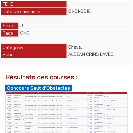
FEI ID
01-01-2016
Date de naissance
J
Sexe
ONC
Race
Cheval
Catégorie
ALEZAN CRINS LAVES
Robe
Résultats des courses :
Concours Saut d'Obstacles
Date début
Organisateur
Lieu
Evènement
Epreuve
N° License
Cavalier
Clt
Résultats
14-06-
Association
TN-2013-
Ben Abdallah
Club Jafoura - Sfax
Concours National de Saut d'obstacles
CSO*
NP
NP
2026
Jafoura
59136
Mariem
14-06-
Association
TN-2013-
Ben Abdallah
Club Jafoura - Sfax
Concours National de Saut d'obstacles
CSO Préparatoire II
16
34.79/8/29.70
2026
Jafoura
59136
Mariem
13-06-
Association
TN-2013-
Ben Abdallah
Club Jafoura - Sfax
Concours National de Saut d'obstacles
CSO*
17
8/63.63
2026
Jafoura
59136
Mariem
13-06-
Association
TN-2013-
Ben Abdallah
Club Jafoura - Sfax
Concours National de Saut d'obstacles
CSO Préparatoire II
5
32.30/25.49
2026
Jafoura
59136
Mariem
24-05-
Ass. Alforssan
TN-2013-
Ben Abdallah
Borj Youssef
Concours National de Saut d'obstacles
CSO*
EL
EL
2026
Equestrian Club
59136
Mariem
24-05-
Ass. Alforssan
TN-2013-
Ben Abdallah
Borj Youssef
Concours National de Saut d'obstacles
CSO Préparatoire II
28
8.00/58.08
2026
Equestrian Club
59136
Mariem
17-05-
HippoClub –
TN-2013-
Ben Abdallah
F.T.S.E
Concours National de Saut d'Obstacles
CSO Préparatoire
4
0.00/48.98
2026
Chorfech
59136
Mariem
16-05-
HippoClub –
TN-2013-
Ben Abdallah
F.T.S.E
Concours National de Saut d'Obstacles
CSO Préparatoire
3
61.05
2026
Chorfech
59136
Mariem
03-05-
Association
TN-2013-
Ben Abdallah
Club Jaafoura - Sfax
Concours National de Saut d'Obstacles
CSO*
8
30.00/75.35
2026
Jafoura
59136
Mariem