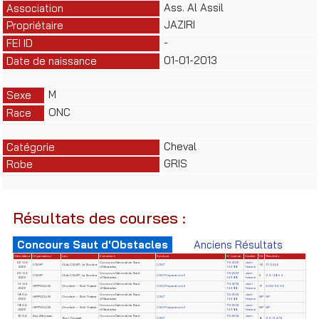
Ass. Al Assil
Association
JAZIRI
Propriétaire
-
FEI ID
01-01-2013
Date de naissance
M
Sexe
ONC
Race
Cheval
Catégorie
GRIS
Robe
Résultats des courses :
Concours Saut d'Obstacles
Anciens Résultats
Date début
Organisateur
Lieu
Evènement
Epreuve
N° License
Cavalier
Clt
Résultats
26-04-
Concours National de Saut
TN-2012-
Jaziri
CSUIP
Club CSUIP- La Soukra
CSO*
16
17/52.26
2026
d'Obstacles
14988
Yassine
26-04-
Concours National de Saut
TN-2012-
Jaziri
CSUIP
Club CSUIP- La Soukra
CSO Préparatoire II
3
65/48.54
2026
d'Obstacles
14988
Yassine
19-04-
Concours National de Saut
TN-2012-
Jaziri
HIPPOCLUB
Chorfech – Sidi Thabet
CSO Préparatoire II
17
0.00/53.06
2026
d'Obstacles
14988
Yassine
18-04-
Concours National de Saut
TN-2012-
Jaziri
HIPPOCLUB
Chorfech – Sidi Thabet
CSO*
NP
NP
2026
d'Obstacles
14988
Yassine
18-04-
Concours National de Saut
TN-2012-
Jaziri
HIPPOCLUB
Chorfech – Sidi Thabet
CSO Préparatoire II
NP
NP
2026
d'Obstacles
14988
Yassine
12-04-
Ass. Alforssan
Concours National de Saut
TN-2012-
Jaziri
Borj Youssef
CSO*
8
65/64.76