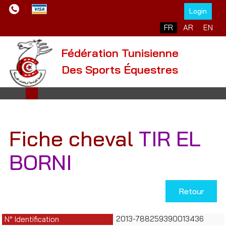
Login
Sélectionnez votre l
FR
AR
EN
Fédération Tunisienne
Des Sports Équestres
Fiche cheval
TIR EL
BORNI
Retour
2013-788259390013436
N° Identification