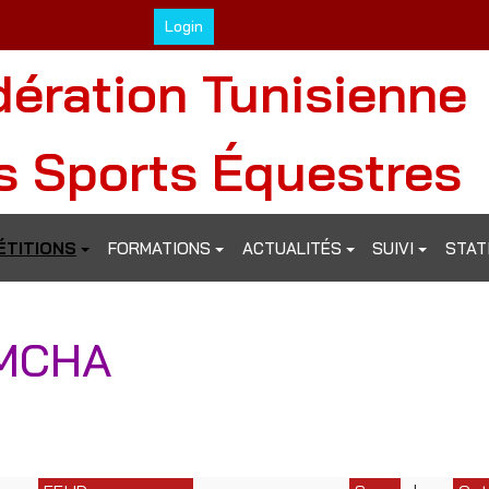
Login
dération Tunisienne
s Sports Équestres
TITIONS
FORMATIONS
ACTUALITÉS
SUIVI
STAT
MCHA