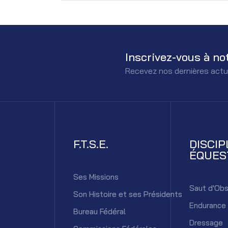
Inscrivez-vous à no
Recevez nos dernières actu
F.T.S.E.
DISCIP
ÉQUES
Ses Missions
Saut d'Obs
Son Histoire et ses Présidents
Endurance
Bureau Fédéral
Dressage