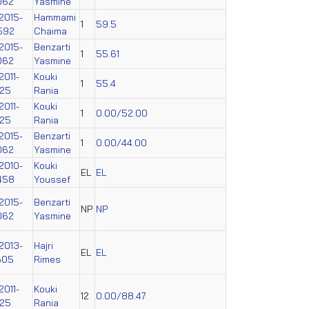
062
Yasmine
2015-
Hammami
1
59.5
592
Chaima
2015-
Benzarti
1
55.61
062
Yasmine
2011-
Kouki
1
55.4
025
Rania
2011-
Kouki
1
0.00/52.00
025
Rania
2015-
Benzarti
1
0.00/44.00
062
Yasmine
2010-
Kouki
EL
EL
458
Youssef
2015-
Benzarti
NP
NP
062
Yasmine
2013-
Hajri
EL
EL
605
Rimes
2011-
Kouki
12
0.00/88.47
025
Rania