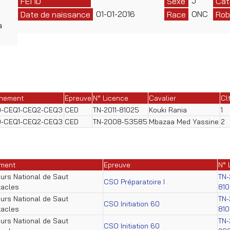
J
FEI ID
Sexe
Cat
01-01-2016
ONC
Date de naissance
Race
Rob
a
nement
Epreuve
N° Licence
Cavalier
Cl
-CEQ1-CEQ2-CEQ3
CED
TN-2011-81025
Kouki Rania
1
-CEQ1-CEQ2-CEQ3
CED
TN-2008-53585
Mbazaa Med Yassine
2
ment
Epreuve
N° 
urs National de Saut
TN-
CSO Préparatoire I
tacles
81
urs National de Saut
TN-
CSO Initiation 60
tacles
81
urs National de Saut
TN-
CSO Initiation 60