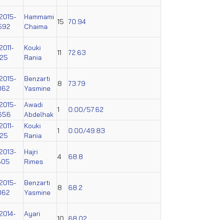
2015-
Hammami
15
70.94
592
Chaima
2011-
Kouki
11
72.63
025
Rania
2015-
Benzarti
8
73.79
062
Yasmine
2015-
Awadi
1
0.00/57.62
656
Abdelhak
2011-
Kouki
1
0.00/49.83
025
Rania
2013-
Hajri
4
68.8
605
Rimes
2015-
Benzarti
8
68.2
062
Yasmine
2014-
Ayari
10
68.02