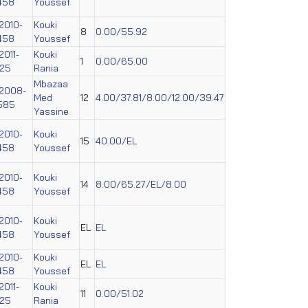
458
Youssef
2010-
Kouki
8
0.00/55.92
458
Youssef
2011-
Kouki
1
0.00/65.00
025
Rania
Mbazaa
2008-
Med
12
4.00/37.81/8.00/12.00/39.47
585
Yassine
2010-
Kouki
15
40.00/EL
458
Youssef
2010-
Kouki
14
8.00/65.27/EL/8.00
458
Youssef
2010-
Kouki
EL
EL
458
Youssef
2010-
Kouki
EL
EL
458
Youssef
2011-
Kouki
11
0.00/51.02
025
Rania