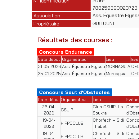
2016-
N° Identification
788259390023723
Ass. Équestre Elyss
Association
GUITOUNI
Propriétaire
Résultats des courses :
Concours Endurance
Date début
Organisateur
Lieu
Evè
31-05-2026
Ass. Équestre Elyssa
MORNAGUIA
CED
25-01-2025
Ass. Équestre Elyssa
Mornaguia
CED
Concours Saut d'Obstacles
Date début
Organisateur
Lieu
Evène
26-04-
Club CSUIP- La
Conco
CSUIP
2026
Soukra
d'Obs
19-04-
Chorfech – Sidi
Conco
HIPPOCLUB
2026
Thabet
d'Obs
19-04-
Chorfech – Sidi
Conco
HIPPOCLUB