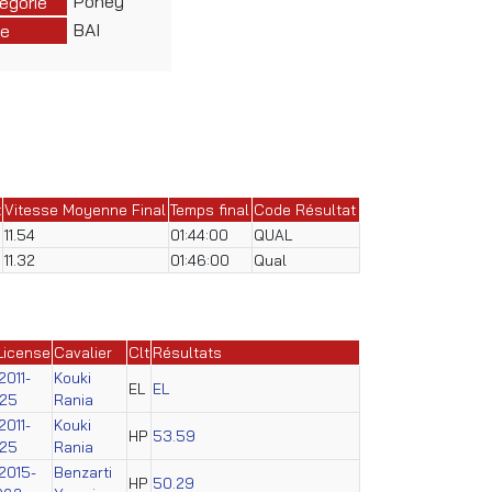
Poney
égorie
BAI
e
t
Vitesse Moyenne Final
Temps final
Code Résultat
11.54
01:44:00
QUAL
11.32
01:46:00
Qual
License
Cavalier
Clt
Résultats
2011-
Kouki
EL
EL
025
Rania
2011-
Kouki
HP
53.59
025
Rania
2015-
Benzarti
HP
50.29