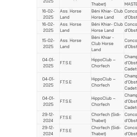
2025
Thabet)
MAST
16-02-
Ass. Horse
Béni Khiar- Club
Conco
2025
Land
Horse Land
d'Obs
16-02-
Ass. Horse
Béni Khiar- Club
Conco
2025
Land
Horse Land
d'Obs
Béni Khiar -
15-02-
Ass. Horse
Conco
Club Horse
2025
Land
d'Obs
Land
Champ
04-01-
HippoClub –
F.T.S.E
d'Obst
2025
Chorfech
Cadet
Champ
04-01-
HippoClub –
F.T.S.E
d'Obst
2025
Chorfech
Cadet
Champ
04-01-
HippoClub –
F.T.S.E
d'Obst
2025
Chorfech
Cadet
29-12-
Chorfech (Sidi-
Conco
F.T.S.E
2024
Thabet)
d'Obs
29-12-
Chorfech (Sidi-
Conco
F.T.S.E
2024
Thabet)
d'Obs