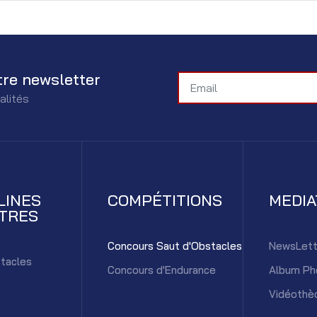
tre newsletter
alités
LINES
COMPÉTITIONS
MEDI
TRES
Concours Saut d'Obstacles
NewsLett
tacles
Concours d'Endurance
Album Ph
Vidéothè