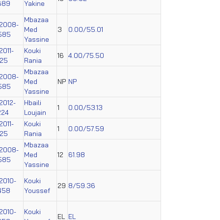
689
Yakine
Mbazaa
2008-
Med
3
0.00/55.01
585
Yassine
2011-
Kouki
16
4.00/75.50
025
Rania
Mbazaa
2008-
Med
NP
NP
585
Yassine
2012-
Hbaili
1
0.00/53.13
224
Loujain
2011-
Kouki
1
0.00/57.59
025
Rania
Mbazaa
2008-
Med
12
61.98
585
Yassine
2010-
Kouki
29
8/59.36
458
Youssef
2010-
Kouki
EL
EL