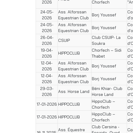
2026
Chorfech
"A
24-05-
Ass. Alforssan
Co
Borj Youssef
2026
Equestrian Club
d'
24-05-
Ass. Alforssan
Co
Borj Youssef
2026
Equestrian Club
d'
26-04-
Club CSUIP- La
Co
CSUIP
2026
Soukra
d'
19-04-
Chorfech – Sidi
Co
HIPPOCLUB
2026
Thabet
d'
12-04-
Ass. Alforssan
Co
Borj Youssef
2026
Equestrian Club
d'
12-04-
Ass. Alforssan
Co
Borj Youssef
2026
Equestrian Club
d'
29-03-
Béni Khiar- Club
Co
Ass. Horse Land
2026
Horse Land
d'
HippoClub –
Co
17-01-2026
HIPPOCLUB
Chorfech
d'
HippoClub –
Co
17-01-2026
HIPPOCLUB
Chorfech
d'
Club Cersina -
Ass. Équestre
Co
16-11-2025
Essaida- Oued