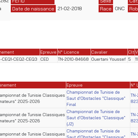
0282
FEI ID
Sexe
Cat
a
21-02-2018
ONC
Date de naissance
Race
Rob
nement
Epreuve
N° Licence
Cavalier
Clt
V
-CEQ1-CEQ2-CEQ3
CED
TN-2010-84668
Ouertani Youssef
5
1
ènement
Epreuve
N° 
Championnat de Tunisie de
ampionnat de Tunisie Classiques
TN-
Saut d'Obstacles "Classique"
mateurs" 2025-2026
82
Final
Championnat de Tunisie de
ampionnat de Tunisie Classiques
TN-
Saut d'Obstacles "Classique"
mateurs" 2025-2026
82
(J2)
Championnat de Tunisie de
ampionnat de Tunisie Classiques
TN-
Saut d'Obstacles "Classique"