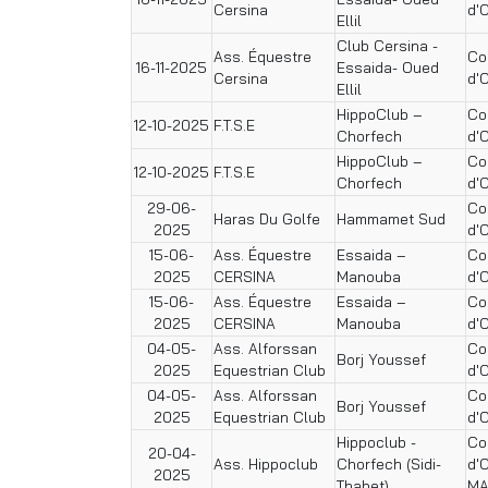
Cersina
d'
Ellil
Club Cersina -
Ass. Équestre
Co
16-11-2025
Essaida- Oued
Cersina
d'
Ellil
HippoClub –
Co
12-10-2025
F.T.S.E
Chorfech
d'
HippoClub –
Co
12-10-2025
F.T.S.E
Chorfech
d'
29-06-
Co
Haras Du Golfe
Hammamet Sud
2025
d'
15-06-
Ass. Équestre
Essaida –
Co
2025
CERSINA
Manouba
d'
15-06-
Ass. Équestre
Essaida –
Co
2025
CERSINA
Manouba
d'
04-05-
Ass. Alforssan
Co
Borj Youssef
2025
Equestrian Club
d'
04-05-
Ass. Alforssan
Co
Borj Youssef
2025
Equestrian Club
d'
Hippoclub -
Co
20-04-
Ass. Hippoclub
Chorfech (Sidi-
d'
2025
Thabet)
MA