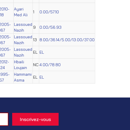
2010-
Ayari
1
0.00/57.10
18
Med Ali
2005-
Lassoued
9
0.00/56.93
867
Nazih
2005-
Lassoued
13
8.00/36.14/5.00/13.00/37.00
867
Nazih
2005-
Lassoued
EL
EL
867
Nazih
2012-
Hbaili
NC
4.00/78.80
224
Loujain
1995-
Hammami
EL
EL
57
Asma