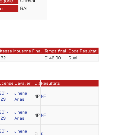
Cheval
égorie
BAI
e
itesse Moyenne Final
Temps final
Code Résultat
1.32
01:46:00
Qual
License
Cavalier
Clt
Résultats
2011-
Jihene
NP
NP
329
Anas
2011-
Jihene
NP
NP
329
Anas
2011-
Jihene
EL
EL