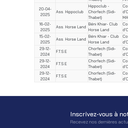
Hippoclub -
Co
20-04-
Ass. Hippoclub
Chorfech (Sidi-
d'
2025
Thabet)
MA
16-02-
Béni Khiar- Club
Co
Ass. Horse Land
2025
Horse Land
d'
15-02-
Béni Khiar - Club
Co
Ass. Horse Land
2025
Horse Land
d'
29-12-
Chorfech (Sidi-
Co
F.T.S.E
2024
Thabet)
d'
29-12-
Chorfech (Sidi-
Co
F.T.S.E
2024
Thabet)
d'
29-12-
Chorfech (Sidi-
Co
F.T.S.E
2024
Thabet)
d'
Inscrivez-vous à no
Recevez nos dernières actu