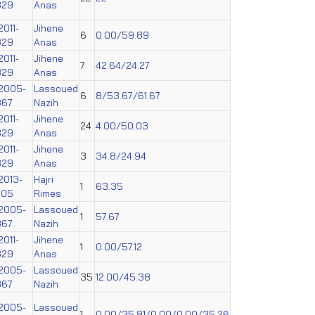
329
Anas
2011-
Jihene
6
0.00/59.89
329
Anas
2011-
Jihene
7
42.64/24.27
329
Anas
2005-
Lassoued
6
8/53.67/61.67
867
Nazih
2011-
Jihene
24
4.00/50.03
329
Anas
2011-
Jihene
3
34.8/24.94
329
Anas
2013-
Hajri
1
63.35
605
Rimes
2005-
Lassoued
1
57.67
867
Nazih
2011-
Jihene
1
0.00/57.12
329
Anas
2005-
Lassoued
35
12.00/45.38
867
Nazih
2005-
Lassoued
1
0.00/35.81/0.00/0.00/35.26