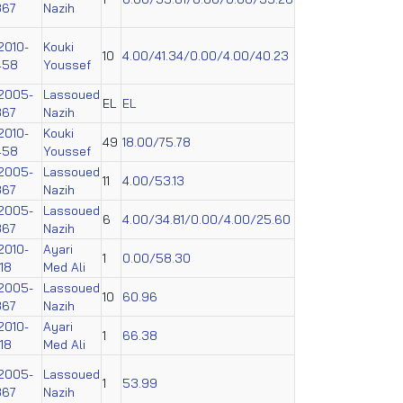
867
Nazih
2010-
Kouki
10
4.00/41.34/0.00/4.00/40.23
458
Youssef
2005-
Lassoued
EL
EL
867
Nazih
2010-
Kouki
49
18.00/75.78
458
Youssef
2005-
Lassoued
11
4.00/53.13
867
Nazih
2005-
Lassoued
6
4.00/34.81/0.00/4.00/25.60
867
Nazih
2010-
Ayari
1
0.00/58.30
18
Med Ali
2005-
Lassoued
10
60.96
867
Nazih
2010-
Ayari
1
66.38
18
Med Ali
2005-
Lassoued
1
53.99
867
Nazih