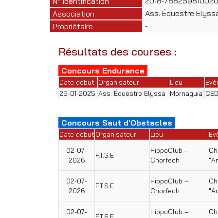
2018-78825981002
N° Identification
Ass. Équestre Elyss
Association
-
Propriétaire
Résultats des courses :
Concours Endurance
Date début
Organisateur
Lieu
Evè
25-01-2025
Ass. Équestre Elyssa
Mornaguia
CED
Concours Saut d'Obstacles
Date début
Organisateur
Lieu
Ev
02-07-
HippoClub –
Ch
F.T.S.E
2026
Chorfech
"A
02-07-
HippoClub –
Ch
F.T.S.E
2026
Chorfech
"A
02-07-
HippoClub –
Ch
F.T.S.E