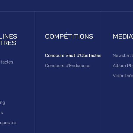
LINES
COMPÉTITIONS
MEDI
TRES
Concours Saut d'Obstacles
NewsLett
tacles
Concours d'Endurance
Album Ph
Vidéothè
ing
es
équestre