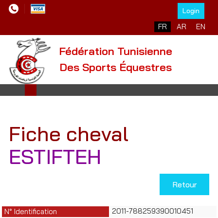
Login
Sélectionnez votre l
FR
AR
EN
Fédération Tunisienne
Des Sports Équestres
Fiche cheval
ESTIFTEH
Retour
2011-788259390010451
N° Identification