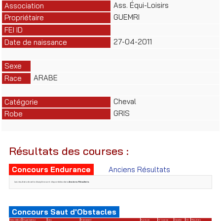
Ass. Équi-Loisirs
Association
GUEMRI
Propriétaire
FEI ID
27-04-2011
Date de naissance
Sexe
ARABE
Race
Cheval
Catégorie
GRIS
Robe
Résultats des courses :
Concours Endurance
Anciens Résultats
Les résultats de cette discipline sont disponibles dans
Anciens Résultats
.
Concours Saut d'Obstacles
Date début
Organisateur
Lieu
Evènement
Epreuve
N° License
Cavalier
Clt
Résultats