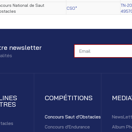
cours National de Saut
TN-2
CSO*
bstacles
4957
tre newsletter
alités
LINES
COMPÉTITIONS
MEDI
TRES
Concours Saut d'Obstacles
NewsLett
tacles
Concours d'Endurance
Album Ph