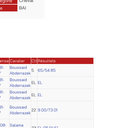
Cheval
égorie
BAI
e
cense
Cavalier
Clt
Résultats
91-
Boussaid
5
65/54.85
7
Abderrazek
91-
Boussaid
EL
EL
7
Abderrazek
91-
Boussaid
EL
EL
7
Abderrazek
91-
Boussaid
22
9.00/73.01
7
Abderrazek
008-
Salama
23
EL/75.13/EL