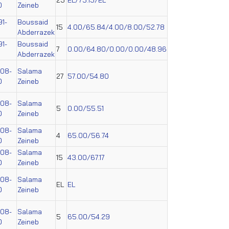
0
Zeineb
91-
Boussaid
15
4.00/65.84/4.00/8.00/52.78
Abderrazek
91-
Boussaid
7
0.00/64.80/0.00/0.00/48.96
Abderrazek
008-
Salama
27
57.00/54.80
0
Zeineb
008-
Salama
5
0.00/55.51
0
Zeineb
008-
Salama
4
65.00/56.74
0
Zeineb
008-
Salama
15
43.00/67.17
0
Zeineb
008-
Salama
EL
EL
0
Zeineb
008-
Salama
5
65.00/54.29
0
Zeineb