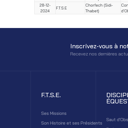
28-12-
Chorfech (Sidi-
Con
F.T.S.E
2024
Thabet)
d'O
Inscrivez-vous à no
Recevez nos dernières actu
F.T.S.E.
DISCIP
ÉQUES
Ses Missions
Saut d'Obs
Son Histoire et ses Présidents