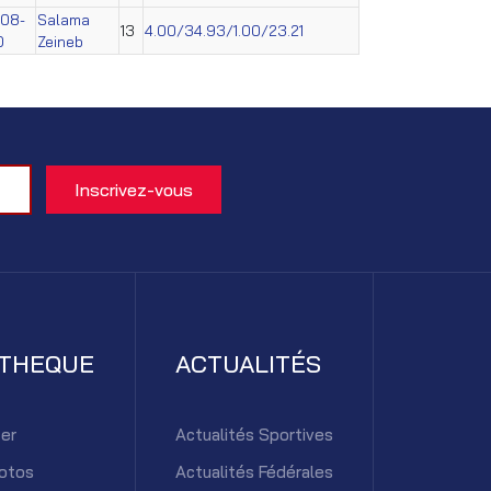
008-
Salama
13
4.00/34.93/1.00/23.21
0
Zeineb
ATHEQUE
ACTUALITÉS
er
Actualités Sportives
otos
Actualités Fédérales