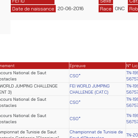
FEI ID
Sexe
Cat
20-06-2016
ONC
Date de naissance
Race
Rob
nement
Epreuve
N° Li
cours National de Saut
TN-19
CSO*
bstacles
5675
 WORLD JUMPING CHALLENGE
FEI WORLD JUMPING
TN-19
ENT 3)
CHALLENGE (CAT.C)
5675
cours National de Saut
TN-19
CSO*
bstacles
5675
cours National de Saut
TN-19
CSO*
bstacles
5675
mpionnat de Tunisie de Saut
Championnat de Tunisie de
TN-2
bstacle Catégorie "Classique"
Saut d'Obstacles