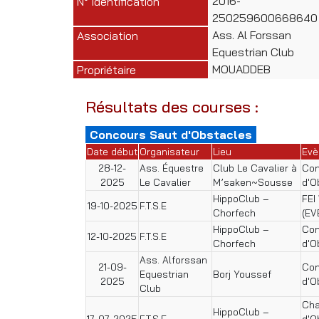
2016-
N° Identification
250259600668640
Ass. Al Forssan
Association
Equestrian Club
MOUADDEB
Propriétaire
Résultats des courses :
Concours Saut d'Obstacles
Date début
Organisateur
Lieu
Evè
28-12-
Ass. Équestre
Club Le Cavalier à
Con
2025
Le Cavalier
M’saken~Sousse
d'O
HippoClub –
FEI
19-10-2025
F.T.S.E
Chorfech
(EV
HippoClub –
Con
12-10-2025
F.T.S.E
Chorfech
d'O
Ass. Alforssan
21-09-
Con
Equestrian
Borj Youssef
2025
d'O
Club
Cha
HippoClub –
17-07-2025
F.T.S.E
d'O