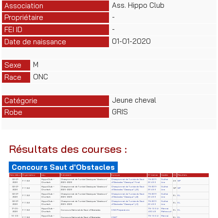
Ass. Hippo Club
Association
-
Propriétaire
-
FEI ID
01-01-2020
Date de naissance
M
Sexe
ONC
Race
Jeune cheval
Catégorie
GRIS
Robe
Résultats des courses :
Concours Saut d'Obstacles
Date début
Organisateur
Lieu
Evènement
Epreuve
N° License
Cavalier
Clt
Résultats
02-07-
HippoClub –
Championnat de Tunisie Classiques "Amateurs"
Championnat de Tunisie de Saut
TN-2011-
Oukhai
F.T.S.E
29
NP
2026
Chorfech
2025-2026
d'Obstacles "Classique" Final
26496
Line
02-07-
HippoClub –
Championnat de Tunisie Classiques "Amateurs"
Championnat de Tunisie de Saut
TN-2011-
Oukhai
F.T.S.E
NP
NP
2026
Chorfech
2025-2026
d'Obstacles "Classique" (J3)
26496
Line
02-07-
HippoClub –
Championnat de Tunisie Classiques "Amateurs"
Championnat de Tunisie de Saut
TN-2011-
Oukhai
F.T.S.E
EL
EL
2026
Chorfech
2025-2026
d'Obstacles "Classique" (J2)
26496
Line
02-07-
HippoClub –
Championnat de Tunisie Classiques "Amateurs"
Championnat de Tunisie de Saut
TN-2011-
Oukhai
F.T.S.E
EL
EL
2026
Chorfech
2025-2026
d'Obstacles "Classique" (J1)
26496
Line
17-05-
HippoClub –
TN-1994-
Mannai
F.T.S.E
Concours National de Saut d'Obstacles
CSO Préparatoire
EL
EL
2026
Chorfech
46349
Mahmoud
16-05-
HippoClub –
TN-1994-
Mannai
F.T.S.E
Concours National de Saut d'Obstacles
CSO*
EL
EL