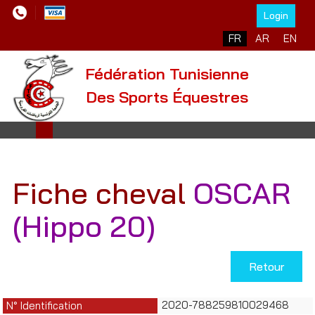
Login
Sélectionnez votre l
FR
AR
EN
Fédération Tunisienne
Des Sports Équestres
Fiche cheval
OSCAR
(Hippo 20)
Retour
2020-788259810029468
N° Identification