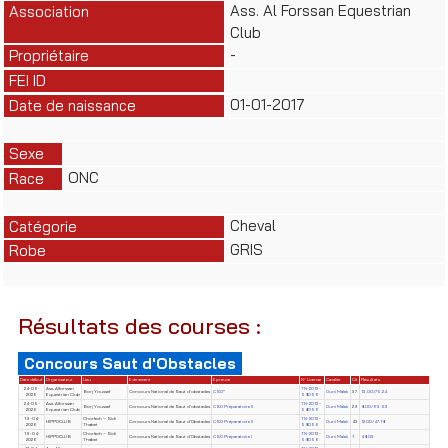
Ass. Al Forssan Equestrian
Association
Club
-
Propriétaire
FEI ID
01-01-2017
Date de naissance
Sexe
ONC
Race
Cheval
Catégorie
GRIS
Robe
Résultats des courses :
Concours Saut d'Obstacles
Date début
Organisateur
Lieu
Evènement
Epreuve
N° License
Cavalier
Clt
Résultats
24-05-
Ass. Alforssan
TN-2013-
Borj Youssef
Concours National de Saut d'obstacles
CSO*
Ouni Malek
37
13.00/75.24
2026
Equestrian Club
58056
24-05-
Ass. Alforssan
TN-2013-
Borj Youssef
Concours National de Saut d'obstacles
CSO Préparatoire II
Ouni Malek
29
8.00/63.53
2026
Equestrian Club
58056
19-04-
Chorfech – Sidi
TN-2013-
HIPPOCLUB
Concours National de Saut d'Obstacles
CSO Préparatoire II
Ouni Malek
43
12.00/47.18
2026
Thabet
58056
19-04-
Chorfech – Sidi
TN-2013-
HIPPOCLUB
Concours National de Saut d'Obstacles
CSO Préparatoire I
Ouni Malek
1
48.03
2026
Thabet
58056