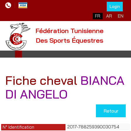
Login
Sélectionnez votre l
FR
AR
EN
Fédération Tunisienne
Des Sports Équestres
Fiche cheval
BIANCA
DI ANGELO
Retour
2017-788259390030754
N° Identification