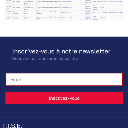
13-04-
TN-2011-
Ass. Al Assil
Fouchéna–Ben
Concours National de Saut D'Obstacles
CSO Préparatoire I
Essafi Sofia
15
4.00/46.61/0.00/4.00/31.85
2025
69109
Arous
Club Al Assil
Miled
13-04-
TN-2014-
Ass. Al Assil
Fouchéna–Ben
Concours National de Saut D'Obstacles
CSO Initiation 60
Molka
EL
EL
2025
56467
Arous
Zeineb
09-02-
Association
Club Jaafoura -
Concours National de Saut d'Obstacles
TN-2010-
CSO Préparatoire I
Arfa Essile
9
0.00/39.61/0.00/0.00/23.98
2025
Jafoura
SFAX
(Ranking)
86958
Miled
09-02-
Association
Club Jaafoura -
Concours National de Saut d'Obstacles
TN-2014-
CSO Initiation 60
Molka
NP
NP
2025
Jafoura
SFAX
(Ranking)
56467
Zeineb
Inscrivez-vous à notre newsletter
Recevez nos dernières actualités
F.T.S.E.