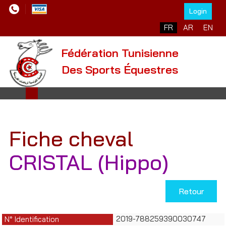
Login
Sélectionnez votre l
FR
AR
EN
Fédération Tunisienne
Des Sports Équestres
Fiche cheval
CRISTAL (Hippo)
Retour
2019-788259390030747
N° Identification