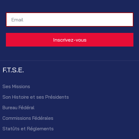
F.T.S.E.
Ses Missions
Son Histoire et ses Présidents
Bureau Fédéral
Commissions Fédérales
Statûts et Réglements