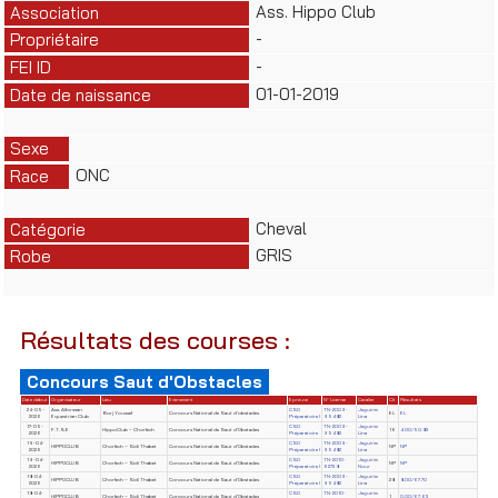
Ass. Hippo Club
Association
-
Propriétaire
-
FEI ID
01-01-2019
Date de naissance
Sexe
ONC
Race
Cheval
Catégorie
GRIS
Robe
Résultats des courses :
Concours Saut d'Obstacles
Date début
Organisateur
Lieu
Evènement
Epreuve
N° License
Cavalier
Clt
Résultats
24-05-
Ass. Alforssan
CSO
TN-2009-
Jeguirim
Borj Youssef
Concours National de Saut d'obstacles
EL
EL
2026
Equestrian Club
Préparatoire I
95482
Lina
17-05-
CSO
TN-2009-
Jeguirim
F.T.S.E
HippoClub – Chorfech
Concours National de Saut d'Obstacles
16
4.00/50.83
2026
Préparatoire
95482
Lina
19-04-
CSO
TN-2009-
Jeguirim
HIPPOCLUB
Chorfech – Sidi Thabet
Concours National de Saut d'Obstacles
NP
NP
2026
Préparatoire I
95482
Lina
19-04-
CSO
TN-2010-
Jeguirim
HIPPOCLUB
Chorfech – Sidi Thabet
Concours National de Saut d'Obstacles
NP
NP
2026
Préparatoire I
62738
Nour
18-04-
CSO
TN-2009-
Jeguirim
HIPPOCLUB
Chorfech – Sidi Thabet
Concours National de Saut d'Obstacles
28
8.00/67.70
2026
Préparatoire I
95482
Lina
18-04-
CSO
TN-2010-
Jeguirim
HIPPOCLUB
Chorfech – Sidi Thabet
Concours National de Saut d'Obstacles
1
0.00/67.63