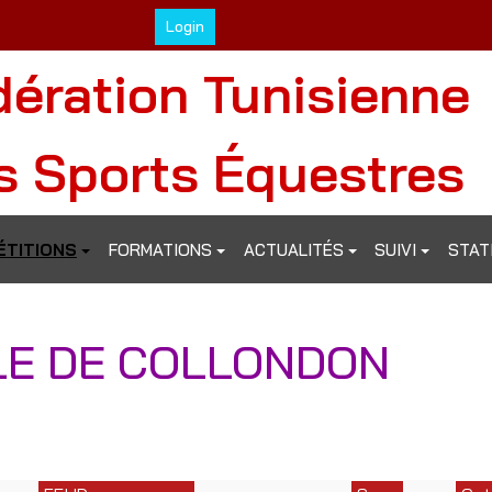
Login
dération Tunisienne
s Sports Équestres
TITIONS
FORMATIONS
ACTUALITÉS
SUIVI
STAT
LE DE COLLONDON