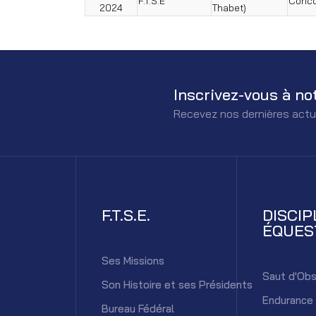
F.T.S.E
Conco
2024
Thabet)
Inscrivez-vous à no
Recevez nos dernières actu
F.T.S.E.
DISCIP
ÉQUES
Ses Missions
Saut d'Obs
Son Histoire et ses Présidents
Endurance
Bureau Fédéral