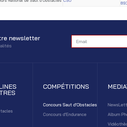
urs National de Saut d'Obstacles
CSO**
89
tre newsletter
alités
LINES
COMPÉTITIONS
MEDI
TRES
Concours Saut d'Obstacles
NewsLett
tacles
Concours d'Endurance
Album Ph
Vidéothè