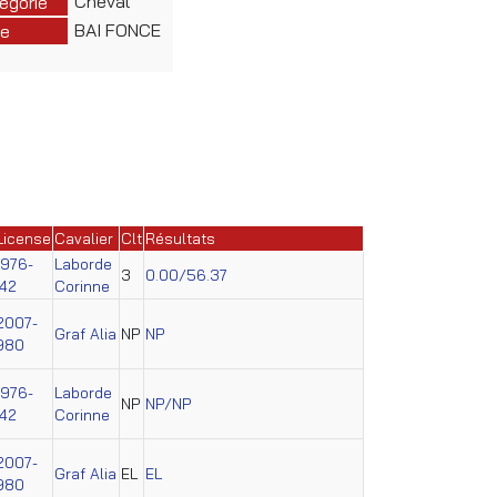
Cheval
égorie
BAI FONCE
e
License
Cavalier
Clt
Résultats
1976-
Laborde
3
0.00/56.37
42
Corinne
2007-
Graf Alia
NP
NP
980
1976-
Laborde
NP
NP/NP
42
Corinne
2007-
Graf Alia
EL
EL
980