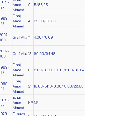
1999-
Amor
9
5/83.25
627
Ahmed
Elhaj
1999-
Amor
4
65.00/52.38
627
Ahmed
2007-
Graf Alia
11
4.00/70.09
980
2007-
Graf Alia
12
60.00/64.48
980
Elhaj
1999-
Amor
6
8.00/39.90/0.00/8.00/30.84
627
Ahmed
Elhaj
1999-
Amor
21
18.00/61.18/0.00/18.00/26.88
627
Ahmed
Elhaj
1999-
Amor
NP
NP
627
Ahmed
1979-
Ellouze