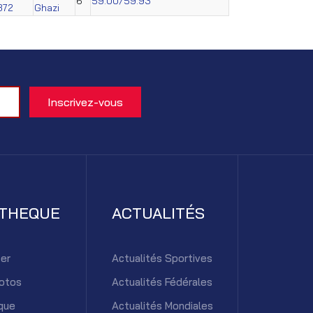
6
59.00/59.93
372
Ghazi
ATHEQUE
ACTUALITÉS
er
Actualités Sportives
otos
Actualités Fédérales
que
Actualités Mondiales