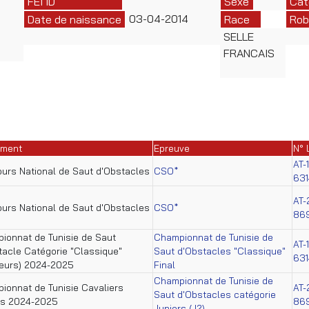
FEI ID
Sexe
Cat
03-04-2014
Date de naissance
Race
Rob
SELLE
FRANCAIS
ement
Epreuve
N° 
AT-
urs National de Saut d'Obstacles
CSO*
631
AT-
urs National de Saut d'Obstacles
CSO*
86
ionnat de Tunisie de Saut
Championnat de Tunisie de
AT-
tacle Catégorie "Classique"
Saut d'Obstacles "Classique"
631
eurs) 2024-2025
Final
Championnat de Tunisie de
ionnat de Tunisie Cavaliers
AT-
Saut d'Obstacles catégorie
rs 2024-2025
86
Juniors (J2)