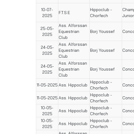
10-07-
Hippoclub -
Champ
F.T.S.E
2025
Chorfech
Junio
Ass. Alforssan
25-05-
Equestrian
Borj Youssef
Conco
2025
Club
Ass. Alforssan
24-05-
Equestrian
Borj Youssef
Conco
2025
Club
Ass. Alforssan
24-05-
Equestrian
Borj Youssef
Conco
2025
Club
Hippoclub -
11-05-2025
Ass. Hippoclub
Conco
Chorfech
Hippoclub -
11-05-2025
Ass. Hippoclub
Conco
Chorfech
10-05-
Hippoclub -
Ass. Hippoclub
Conco
2025
Chorfech
10-05-
Hippoclub -
Ass. Hippoclub
Conco
2025
Chorfech
Ass. Alforssan