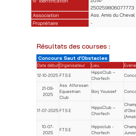
2014-
N° Identification
250259806077773
Ass. Amis du Cheval
Association
-
Propriétaire
Résultats des courses :
Concours Saut d'Obstacles
Date début
Organisateur
Lieu
Evèn
HippoClub –
12-10-2025
F.T.S.E
Conco
Chorfech
Ass. Alforssan
21-09-
Equestrian
Borj Youssef
Conco
2025
Club
Champ
HippoClub –
17-07-2025
F.T.S.E
d'Obs
Chorfech
(Amat
10-07-
Hippoclub -
Champ
F.T.S.E
2025
Chorfech
Junio