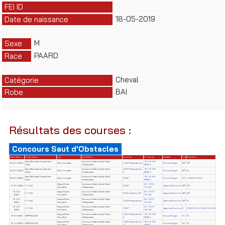
FEI ID
18-05-2019
Date de naissance
M
Sexe
PAARD
Race
Cheval
Catégorie
BAI
Robe
Résultats des courses :
Concours Saut d'Obstacles
Date début
Organisateur
Lieu
Evènement
Epreuve
N° License
Cavalier
Clt
Résultats
Ass. Alforssan Equestrian
Concours National de Saut
TN-1998-
24-05-2026
Borj Youssef
CSO Préparatoire I
Etourki Elyes
HP
NP
Club
d'obstacles
22834
Ass. Alforssan Equestrian
Concours National de Saut
CSO Préparatoire
TN-1998-
24-05-2026
Borj Youssef
Etourki Elyes
HP
EL
Club
d'obstacles
II
22834
Ass. Alforssan Equestrian
Concours National de Saut
TN-1998-
24-05-2026
Borj Youssef
CSO*
Etourki Elyes
25
58.00/68.90
Club
d'obstacles
22834
HippoClub –
Concours National de Saut
AT-1976-
17-05-2026
F.T.S.E
CSO*
Laborde Corinne
NP
NP
Chorfech
d'Obstacles
63142
16-05-
HippoClub –
Concours National de Saut
AT-1976-
F.T.S.E
CSO Initiation 70
Laborde Corinne
NP
NP
2026
Chorfech
d'Obstacles
63142
16-05-
HippoClub –
Concours National de Saut
AT-1976-
F.T.S.E
CSO Préparatoire
Laborde Corinne
HP
EL
2026
Chorfech
d'Obstacles
63142
16-05-
HippoClub –
Concours National de Saut
AT-1976-
F.T.S.E
CSO*
Laborde Corinne
3
0.00/73.59/14.00/54.08
2026
Chorfech
d'Obstacles
63142
HippoClub –
Concours National de Saut
CSO Préparatoire
TN-1998-
17-01-2026
HIPPOCLUB
Etourki Elyes
EL
EL
Chorfech
d'Obstacles
II
22834
HippoClub –
Concours National de Saut
CSO Préparatoire
TN-1998-
16-01-2026
HIPPOCLUB
Etourki Elyes
EL
EL
Chorfech
d'Obstacles
II
22834