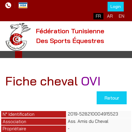
Login
Sélectionnez votre l
FR
AR
EN
Fédération Tunisienne
Des Sports Équestres
Fiche cheval
OVI
Retour
2019-528210004915523
N° Identification
Ass. Amis du Cheval
Association
-
Propriétaire