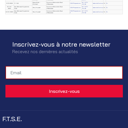
HippoClub –
Concours National de Saut
AT-1976-
12-10-2025
F.T.S.E
CSO Préparatoire
Laborde Corinne
EL
EL
Chorfech
d'Obstacles
63142
25-05-
Ass. Alforssan Equestrian
Concours National de Saut
AT-1976-
Borj Youssef
CSO Préparatoire
Laborde Corinne
EL
EL
2025
Club
d'Obstacles
63142
Ass. Alforssan Equestrian
Concours National de Saut
CSO Préparatoire
AT-1976-
24-05-2025
Borj Youssef
Laborde Corinne
EL
EL
Club
d'Obstacles
II
63142
Inscrivez-vous à notre newsletter
Recevez nos dernières actualités
F.T.S.E.