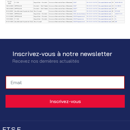
16-05-
F.T.S.E
HippoClub – Chorfech
Concours National de Saut d'Obstacles
CSO*
TN-1991-56757
Boussaid Abderrazek
26
12.00/81.60
2026
18-04-2026
HIPPOCLUB
Chorfech – Sidi Thabet
Concours National de Saut d'Obstacles
CSO*
TN-1991-56757
Boussaid Abderrazek
29
39/87.05
18-04-2026
HIPPOCLUB
Chorfech – Sidi Thabet
Concours National de Saut d'Obstacles
CSO**
TN-1991-56757
Boussaid Abderrazek
NP
NP
12-04-2026
Ass. Alforssan Equestrian Club
Borj Youssef
Concours National de Saut d'Obstacles
CSO*
TN-1991-56757
Boussaid Abderrazek
23
21/74.03
17-01-2026
HIPPOCLUB
HippoClub – Chorfech
Concours National de Saut d'Obstacles
CSO Jeunes chevaux
TN-1991-56757
Boussaid Abderrazek
1
4.00/61.91
16-01-2026
HIPPOCLUB
HippoClub – Chorfech
Concours National de Saut d'Obstacles
CSO Préparatoire II
TN-1991-56757
Boussaid Abderrazek
EL
EL
12-10-2025
F.T.S.E
HippoClub – Chorfech
Concours National de Saut d'Obstacles
CSO Préparatoire
TN-1991-56757
Boussaid Abderrazek
EL
EL
21-09-2025
Ass. Alforssan Equestrian Club
Borj Youssef
Concours National de Saut d'Obstacles
CSO Préparatoire II
TN-1991-56757
Boussaid Abderrazek
AB
AB
Inscrivez-vous à notre newsletter
Recevez nos dernières actualités
F.T.S.E.