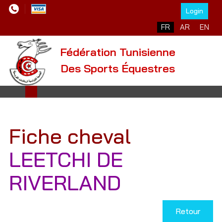
Login
Sélectionnez votre l
FR
AR
EN
Fédération Tunisienne
Des Sports Équestres
Fiche cheval
LEETCHI DE
RIVERLAND
Retour