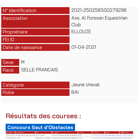
2021-250258500279296
N° Identification
Ass. Al Forssan Equestrian
Association
Club
ELLOUZE
Propriétaire
FEI ID
01-04-2021
Date de naissance
M
Sexe
SELLE FRANCAIS
Race
Jeune cheval
Catégorie
BAI
Robe
Résultats des courses :
Concours Saut d'Obstacles
Date début
Organisateur
Lieu
Evènement
Epreuve
N° License
Cavalier
Clt
Résultats
24-05-2026
Ass. Alforssan Equestrian Club
Borj Youssef
Concours National de Saut d'obstacles
CSO*
TN-1991-56757
Boussaid Abderrazek
32
39.00/95.60
17-05-2026
F.T.S.E
HippoClub – Chorfech
Concours National de Saut d'Obstacles
CSO*
TN-1991-56757
Boussaid Abderrazek
23
31.00/86.75