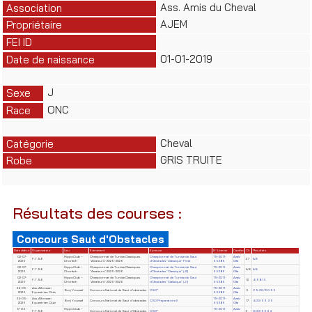
Ass. Amis du Cheval
Association
AJEM
Propriétaire
FEI ID
01-01-2019
Date de naissance
J
Sexe
ONC
Race
Cheval
Catégorie
GRIS TRUITE
Robe
Résultats des courses :
Concours Saut d'Obstacles
Date début
Organisateur
Lieu
Evènement
Epreuve
N° License
Cavalier
Clt
Résultats
02-07-
HippoClub –
Championnat de Tunisie Classiques
Championnat de Tunisie de Saut
TN-2011-
Azaiz
F.T.S.E
37
AB
2026
Chorfech
"Amateurs" 2025-2026
d'Obstacles "Classique" Final
95286
Olfa
02-07-
HippoClub –
Championnat de Tunisie Classiques
Championnat de Tunisie de Saut
TN-2011-
Azaiz
F.T.S.E
AB
AB
2026
Chorfech
"Amateurs" 2025-2026
d'Obstacles "Classique" (J2)
95286
Olfa
02-07-
HippoClub –
Championnat de Tunisie Classiques
Championnat de Tunisie de Saut
TN-2011-
Azaiz
F.T.S.E
12
4/68.19
2026
Chorfech
"Amateurs" 2025-2026
d'Obstacles "Classique" (J1)
95286
Olfa
24-05-
Ass. Alforssan
TN-2011-
Azaiz
Borj Youssef
Concours National de Saut d'obstacles
CSO*
5
65.00/60.55
2026
Equestrian Club
95286
Olfa
24-05-
Ass. Alforssan
TN-2011-
Azaiz
Borj Youssef
Concours National de Saut d'obstacles
CSO Préparatoire II
17
4.00/59.95
2026
Equestrian Club
95286
Olfa
17-05-
HippoClub –
TN-2011-
Azaiz
F.T.S.E
Concours National de Saut d'Obstacles
CSO*
3
0.00/56.34