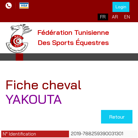
Login
Sélectionnez votre l
FR
AR
EN
Fédération Tunisienne
Des Sports Équestres
Fiche cheval
YAKOUTA
Retour
2019-788259390031301
N° Identification