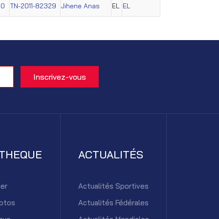
60
TN-2011-82329
Jihene Anas
EL
EL
ATHEQUE
ACTUALITÉS
er
Actualités Sportives
otos
Actualités Fédérales