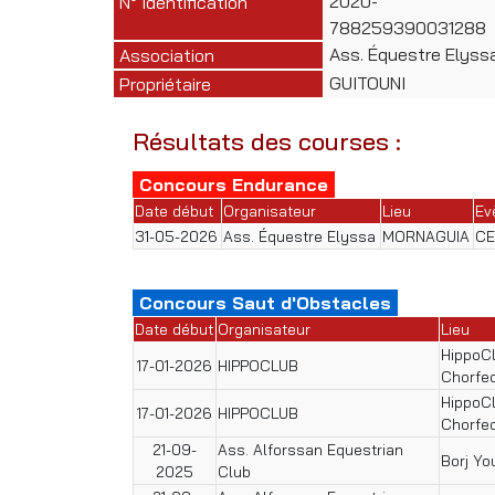
2020-
N° Identification
788259390031288
Ass. Équestre Elyss
Association
GUITOUNI
Propriétaire
Résultats des courses :
Concours Endurance
Date début
Organisateur
Lieu
Ev
31-05-2026
Ass. Équestre Elyssa
MORNAGUIA
CE
Concours Saut d'Obstacles
Date début
Organisateur
Lieu
HippoC
17-01-2026
HIPPOCLUB
Chorfe
HippoC
17-01-2026
HIPPOCLUB
Chorfe
21-09-
Ass. Alforssan Equestrian
Borj Yo
2025
Club