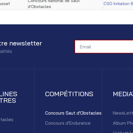
Concours National de Saut
ussef
CSO Initiation 
d'Obstacles
tre newsletter
alités
LINES
COMPÉTITIONS
MEDI
TRES
Concours Saut d'Obstacles
NewsLett
tacles
Concours d'Endurance
Album Ph