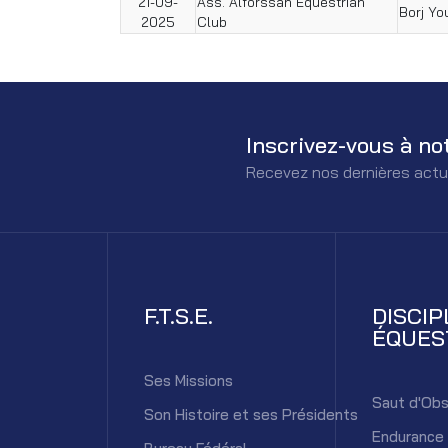
21-09-
Ass. Alforssan Equestrian
Borj Yo
2025
Club
Inscrivez-vous à no
Recevez nos dernières actu
F.T.S.E.
DISCIP
ÉQUES
Ses Missions
Saut d'Obs
Son Histoire et ses Présidents
Endurance