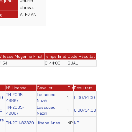
Jeune
égorie
cheval
ALEZAN
e
Vitesse Moyenne Final
Temps final
Code Résultat
11.54
01:44:00
QUAL
N° License
Cavalier
Clt
Résultats
TN-2005-
Lassoued
60
1
0.00/51.00
46867
Nazih
TN-2005-
Lassoued
70
1
0.00/54.00
46867
Nazih
re
TN-2011-82329
Jihene Anas
NP
NP