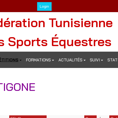
Login
dération Tunisienne
s Sports Équestres
TITIONS
FORMATIONS
ACTUALITÉS
SUIVI
STAT
TIGONE