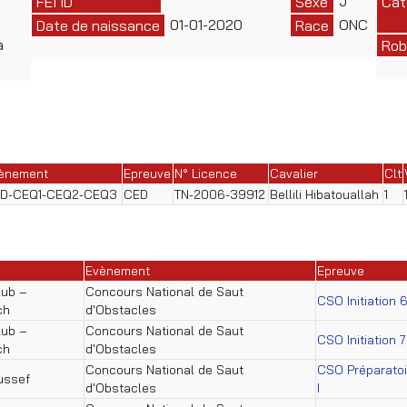
J
FEI ID
Sexe
Cat
01-01-2020
ONC
Date de naissance
Race
a
Rob
ènement
Epreuve
N° Licence
Cavalier
Clt
D-CEQ1-CEQ2-CEQ3
CED
TN-2006-39912
Bellili Hibatouallah
1
Evènement
Epreuve
lub –
Concours National de Saut
CSO Initiation 
ch
d'Obstacles
lub –
Concours National de Saut
CSO Initiation 
ch
d'Obstacles
Concours National de Saut
CSO Préparatoi
ussef
d'Obstacles
I