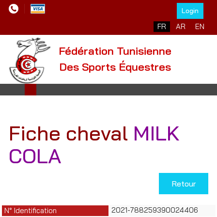
Login
Sélectionnez votre l
FR
AR
EN
Fédération Tunisienne
Des Sports Équestres
Fiche cheval
MILK
COLA
Retour
2021-788259390024406
N° Identification