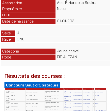
Ass. Étrier de la Soukra
Association
Naoui
Propriétaire
-
FEI ID
01-01-2021
Date de naissance
J
Sexe
ONC
Race
Jeune cheval
Catégorie
PIE ALEZAN
Robe
Résultats des courses :
Concours Saut d'Obstacles
Date début
Organisateur
Lieu
Evènement
Epreuve
N° License
Cavalier
Clt
Résultats
26-04-
Concours National de Saut
CSO
CSUIP
Club CSUIP- La Soukra
TN-2010-36017
Ennaoui Elyes
24
8/71.39/79.39
2026
d'Obstacles
Préparatoire I
26-04-
Concours National de Saut
CSO
CSUIP
Club CSUIP- La Soukra
TN-2010-36017
Ennaoui Elyes
14
52/54.36
2026
d'Obstacles
Préparatoire II
25-04-
Concours National de Saut
CSO
CSUIP
Club CSUIP- La Soukra
TN-2010-36017
Ennaoui Elyes
NP
NP
2026
d'Obstacles
Préparatoire II
19-04-
Concours National de Saut
CSO
HIPPOCLUB
Chorfech – Sidi Thabet
TN-2010-36017
Ennaoui Elyes
22
4/58.76
2026
d'Obstacles
Préparatoire I
19-04-
Concours National de Saut
CSO
HIPPOCLUB
Chorfech – Sidi Thabet
TN-2010-36017
Ennaoui Elyes
NP
NP
2026
d'Obstacles
Préparatoire II
12-04-
Ass. Alforssan Equestrian
Concours National de Saut
CSO
Borj Youssef
TN-2010-36017
Ennaoui Elyes
34
37/68/9/46/34.58