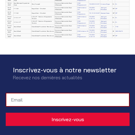
2026
Club
d'Obstacles
Préparatoire I
12-04-
Ass. Alforssan Equestrian
Concours National de Saut
CSO
Borj Youssef
TN-2010-36017
Ennaoui Elyes
EL
EL
2026
Club
d'Obstacles
Préparatoire II
12-10-
Concours National de Saut
CSO Initiation
TN-2013-
Jbenyeni
F.T.S.E
HippoClub – Chorfech
NP
NP
2025
d'Obstacles
60
64599
Mohamed
12-10-
Concours National de Saut
CSO
F.T.S.E
HippoClub – Chorfech
TN-1990-32471
Hammami Hssan
NP
NP
2025
d'Obstacles
Préparatoire
27-04-
C.S.U.I.P - Section d'hippisme la
Concours National de Saut
CSO Initiation
TN-2013-
Jbenyeni
C. S. U. I .P
EL
EL
2025
Soukra
d'Obstacles
60
64599
Mohamed
27-04-
C.S.U.I.P - Section d'hippisme la
Concours National de Saut
CSO
TN-2013-
Jbenyeni
C. S. U. I .P
EL
EL
2025
Soukra
d'Obstacles
Préparatoire I
64599
Mohamed
13-04-
Concours National de Saut
CSO Initiation
TN-2013-
Jbenyeni
Ass. Al Assil
Club Al Assil Fouchéna–Ben Arous
1
71.12
2025
D'Obstacles
60
64599
Mohamed
13-04-
Concours National de Saut
TN-2013-
Jbenyeni
Ass. Al Assil
Club Al Assil Fouchéna–Ben Arous
CSO Initiation 70
22
8.00/84.75
2025
D'Obstacles
64599
Mohamed
13-04-
Concours National de Saut
CSO
TN-2013-
Jbenyeni
Ass. Al Assil
Club Al Assil Fouchéna–Ben Arous
NP
NP
2025
D'Obstacles
Préparatoire I
64599
Mohamed
Inscrivez-vous à notre newsletter
Recevez nos dernières actualités