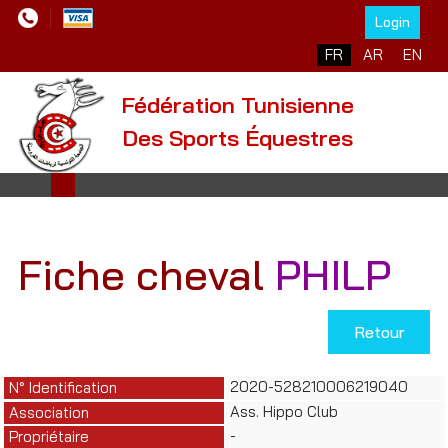
Login
Sélectionnez votre l
FR
AR
EN
Fédération Tunisienne
Des Sports Équestres
Fiche cheval
PHILP
Retour
2020-528210006219040
N° Identification
Ass. Hippo Club
Association
-
Propriétaire