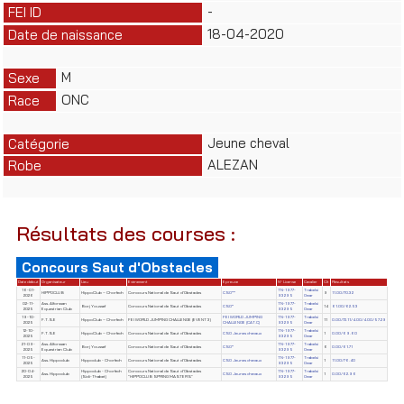
-
FEI ID
18-04-2020
Date de naissance
M
Sexe
ONC
Race
Jeune cheval
Catégorie
ALEZAN
Robe
Résultats des courses :
Concours Saut d'Obstacles
Date début
Organisateur
Lieu
Evènement
Epreuve
N° License
Cavalier
Clt
Résultats
16-01-
TN-1977-
Trabelsi
HIPPOCLUB
HippoClub – Chorfech
Concours National de Saut d'Obstacles
CSO**
9
11.00/70.32
2026
93295
Omar
02-11-
Ass. Alforssan
TN-1977-
Trabelsi
Borj Youssef
Concours National de Saut d'Obstacles
CSO*
14
61.00/62.53
2025
Equestrian Club
93295
Omar
19-10-
FEI WORLD JUMPING
TN-1977-
Trabelsi
F.T.S.E
HippoClub – Chorfech
FEI WORLD JUMPING CHALLENGE (EVENT 3)
11
0.00/72.11/4.00/4.00/57.29
2025
CHALLENGE (CAT.C)
93295
Omar
12-10-
TN-1977-
Trabelsi
F.T.S.E
HippoClub – Chorfech
Concours National de Saut d'Obstacles
CSO Jeunes chevaux
1
0.00/69.60
2025
93295
Omar
21-09-
Ass. Alforssan
TN-1977-
Trabelsi
Borj Youssef
Concours National de Saut d'Obstacles
CSO*
6
0.00/61.71
2025
Equestrian Club
93295
Omar
11-05-
TN-1977-
Trabelsi
Ass. Hippoclub
Hippoclub - Chorfech
Concours National de Saut d'Obstacles
CSO Jeunes chevaux
1
11.00/76.40
2025
93295
Omar
20-04-
Hippoclub - Chorfech
Concours National de Saut d'Obstacles
TN-1977-
Trabelsi
Ass. Hippoclub
CSO Jeunes chevaux
1
0.00/62.96
2025
(Sidi-Thabet)
"HIPPOCLUB SPRING MASTERS"
93295
Omar