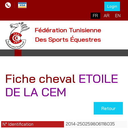
Login
Sélectionnez votre l
FR
AR
EN
Fédération Tunisienne
Des Sports Équestres
Fiche cheval
ETOILE
DE LA CEM
Retour
2014-250259806118035
N° Identification