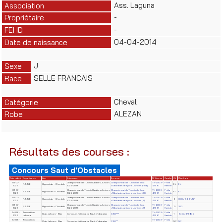
Ass. Laguna
Association
-
Propriétaire
-
FEI ID
04-04-2014
Date de naissance
J
Sexe
SELLE FRANCAIS
Race
Cheval
Catégorie
ALEZAN
Robe
Résultats des courses :
Concours Saut d'Obstacles
Date début
Organisateur
Lieu
Evènement
Epreuve
N° License
Cavalier
Clt
Résultats
02-07-
Championnat de Tunisie Cavaliers Juniors
Championnat de Tunisie de Saut
TN-2009-
Frida
F.T.S.E
Hippoclub – Chorfech
EL
EL
2026
2025-2026
d'Obstacles catégorie Juniors (Final)
42987
Hamida
02-07-
Championnat de Tunisie Cavaliers Juniors
Championnat de Tunisie de Saut
TN-2009-
Frida
F.T.S.E
Hippoclub – Chorfech
EL
EL
2026
2025-2026
d'Obstacles catégorie Juniors (J3)
42987
Hamida
02-07-
Championnat de Tunisie Cavaliers Juniors
Championnat de Tunisie de Saut
TN-2009-
Frida
F.T.S.E
Hippoclub – Chorfech
9
0.00/64.91/NP
2026
2025-2026
d'Obstacles catégorie Juniors (J2)
42987
Hamida
02-07-
Championnat de Tunisie Cavaliers Juniors
Championnat de Tunisie de Saut
TN-2009-
Frida
F.T.S.E
Hippoclub – Chorfech
13
70.3
2026
2025-2026
d'Obstacles catégorie Juniors (J1)
42987
Hamida
14-06-
Association
TN-2009-
Frida
Club Jafoura - Sfax
Concours National de Saut d'obstacles
CSO***
1
67.07/4/38.75
2026
Jafoura
42987
Hamida
14-06-
Association
TN-2009-
Frida
Club Jafoura - Sfax
Concours National de Saut d'obstacles
CSO**
NP
NP